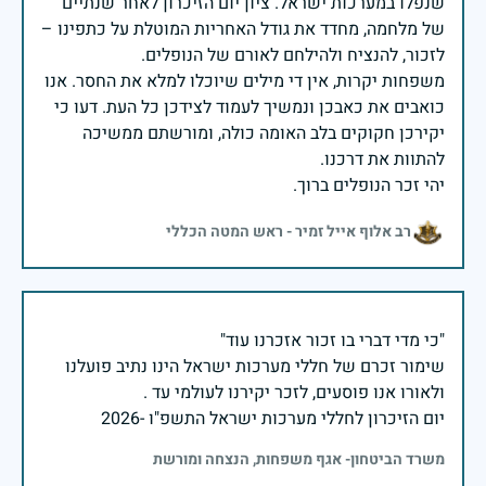
שנפלו במערכות ישראל. ציון יום הזיכרון לאחר שנתיים
של מלחמה, מחדד את גודל האחריות המוטלת על כתפינו –
משפחות יקרות, אין די מילים שיוכלו למלא את החסר. אנו
כואבים את כאבכן ונמשיך לעמוד לצידכן כל העת. דעו כי
יקירכן חקוקים בלב האומה כולה, ומורשתם ממשיכה
יהי זכר הנופלים ברוך.
רב אלוף אייל זמיר - ראש המטה הכללי
שימור זכרם של חללי מערכות ישראל הינו נתיב פועלנו
יום הזיכרון לחללי מערכות ישראל התשפ"ו -2026
משרד הביטחון- אגף משפחות, הנצחה ומורשת