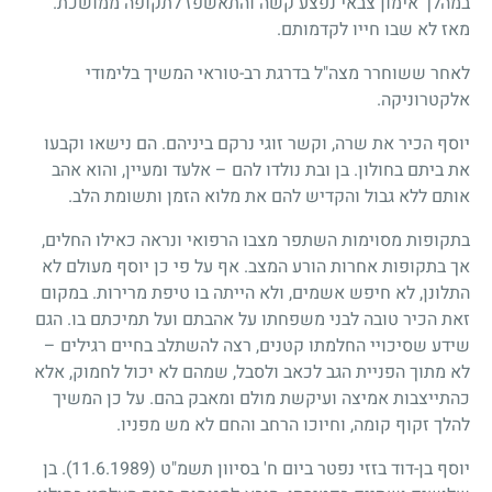
במהלך אימון צבאי נפצע קשה והתאשפז לתקופה ממושכת.
מאז לא שבו חייו לקדמותם.
לאחר ששוחרר מצה"ל בדרגת רב-טוראי המשיך בלימודי
אלקטרוניקה.
יוסף הכיר את שרה, וקשר זוגי נרקם ביניהם. הם נישאו וקבעו
את ביתם בחולון. בן ובת נולדו להם – אלעד ומעיין, והוא אהב
אותם ללא גבול והקדיש להם את מלוא הזמן ותשומת הלב.
בתקופות מסוימות השתפר מצבו הרפואי ונראה כאילו החלים,
אך בתקופות אחרות הורע המצב. אף על פי כן יוסף מעולם לא
התלונן, לא חיפש אשמים, ולא הייתה בו טיפת מרירות. במקום
זאת הכיר טובה לבני משפחתו על אהבתם ועל תמיכתם בו. הגם
שידע שסיכויי החלמתו קטנים, רצה להשתלב בחיים רגילים –
לא מתוך הפניית הגב לכאב ולסבל, שמהם לא יכול לחמוק, אלא
כהתייצבות אמיצה ועיקשת מולם ומאבק בהם. על כן המשיך
להלך זקוף קומה, וחיוכו הרחב והחם לא מש מפניו.
יוסף בן-דוד בזזי נפטר ביום ח' בסיוון תשמ"ט
(11.6.1989)
. בן