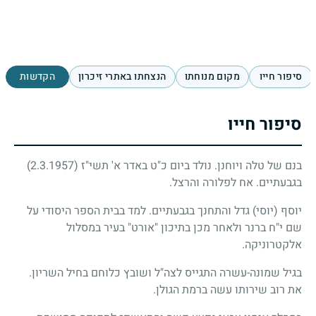
סיפור חייו
מקום מנוחתו
הנצחתו באתרי זיכרון
הקדשות
סיפור חייו
בנם של טלה ויוחנן. נולד ביום כ"ט באדר א' תשי"ז
(2.3.1957)
בגבעתיים. אח לפלורה והרצל.
יוסף (יוסי) גדל והתחנך בגבעתיים. למד בבית הספר היסודי על
שם י"ח ברנר ולאחר מכן בתיכון "אורט" בעיר במסלול
אלקטרוניקה.
בגיל שמונה-עשרה התגייס לצה"ל ושובץ כלוחם בחיל השריון.
את רוב שירותו עשה ברמת הגולן.