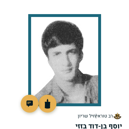
512120
רב טוראי
חיל שריון
יוסף בן-דוד בזזי