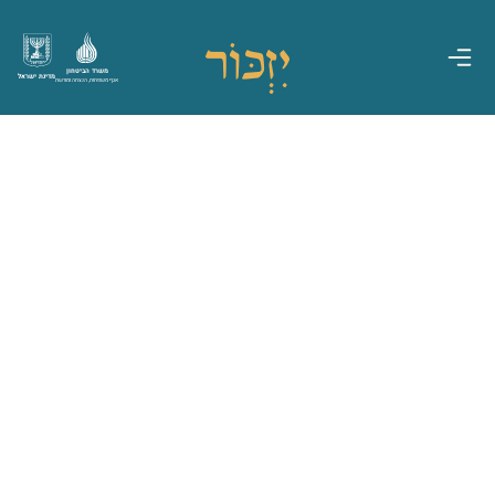
משרד הביטחון
מדינת ישראל
אגף משפחות, הנצחה ומורשת