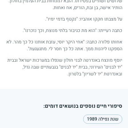
שלושים ושתיים בפטירתו. הובא למנוחות בבית העלמין בחולון.
הותיר אישה, בן ובת, הורים, אח ואחות.
על מצבתו חקקו אוהביו: "נקטף בדמי ימיו".
כתבה רעייתו: "הוא מת כגיבור בלתי מנוצח, וכך נזכרנו".
אחותו פלורה כתבה: "אחי היקר יוסי, עזבת אותנו כל כך מהר. לא
הספקנו ליהנות ממך. אתה כל כך חסר לי. מתגעגעת".
יוסף מונצח באנדרטה לבני חולון שנפלו במערכות ישראל ובבית
"יד לבנים" העירוני, בבית "יד לבנים" בגבעתיים שבה גדל,
ובאנדרטת "יד לשריון" בלטרון.
סיפורי חיים נוספים בנושאים דומים:
שנת נפילה 1989