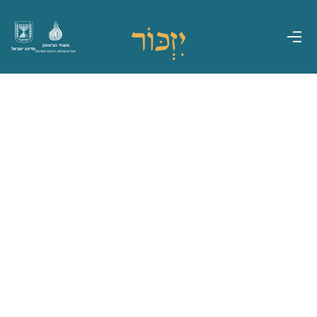
משרד הביטחון
מדינת ישראל
אגף משפחות, הנצחה ומורשת