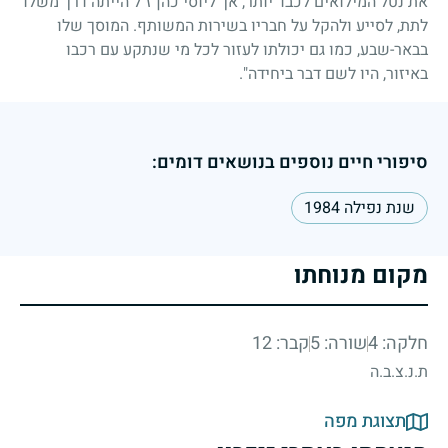
את נטל המילואים לכבד יותר, אך ליוסי כהן ז"ל הייתה דרך משלו
לתת, לסייע ולהקל על חבריו בשירות המשותף. המוסך שלו
בבאר-שבע, כמו גם יכולתו לעזור לכל מי שנתקע עם רכבו
באיזור, היו לשם דבר ביחידה".
סיפורי חיים נוספים בנושאים דומים:
שנת נפילה 1984
מקום מנוחתו
חלקה: 4
שורה: 5
קבר: 12
ת.נ.צ.ב.ה
תצוגת מפה