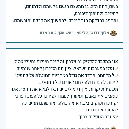
בשם, היום הזה, בו מתעצם הגעגוע לשמם ולדמותם,
נתחייב בהדלקת הנר לזכרם, להמשיך את דרכם ומורשתם.
אלוף דדו בר כליפא - ראש אגף כוח האדם
אני מתכבד להדליק נר זיכרון זה לזכר חיילות וחיילי צה״ל
שנפלו במערכות ישראל. ציון יום הזיכרון לאחר שנתיים
של מלחמה, מחדד את גודל האחריות המוטלת על כתפינו –
משפחות יקרות, אין די מילים שיוכלו למלא את החסר. אנו
כואבים את כאבכן ונמשיך לעמוד לצידכן כל העת. דעו כי
יקירכן חקוקים בלב האומה כולה, ומורשתם ממשיכה
יהי זכר הנופלים ברוך.