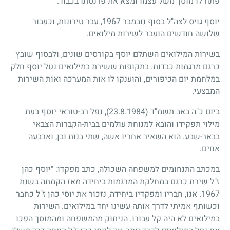
פתח לו מוסך משל עצמו ומצא את פרנסתו בכבוד.
יוסף גויס לצה"ל בסוף נובמבר
1967
, עבר טירונות, וכעבור
שלושה חודשים הועבר לשירות מילואים.
בשירות המילואים השתלם יוסף בקורסים שונים, ולבסוף שובץ
כרגם מרגמות כבדות. בתקופות ששירת במילואים נטל יוסף חלק
במלחמת יום הכיפורים, והוענקו לו אות המערכה ואות השירות
המבצעי.
ביום כ"ה באב תשמ"ד
(23.8.1984)
, נפל רב-טוראי יוסף בעת
מילוי תפקידו והובא למנוחת עולמים בבית-הקברות הצבאי
בבאר-שבע. הוא השאיר אחריו אשה, שתי בנות ובן, וארבעה
אחים.
במכתב התנחומים למשפחה השכולה, כתב מפקדו: "יוסף כהן
ז"ל שירת כרגם במחלקת המרגמות ביחידה מאז הקמתה בשנת
1967
. אנו, חבריו ומפקדיו ביחידה, נזכור את יוסי כהן ז"ל כחבר
וכשותף אמיתי לדרך אותה עשינו יחד במילואים. השירות
במילואים לא היה קל עבורו. הניתוק מהמשפחה ומהמוסך הפכו