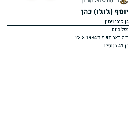
רב טוראי
חיל שריון
יוסף (ג'וג'ו) כהן
בן פיבי וימין
נפל ביום
כ"ה באב תשמ"ד
23.8.1984
בן 41 בנופלו