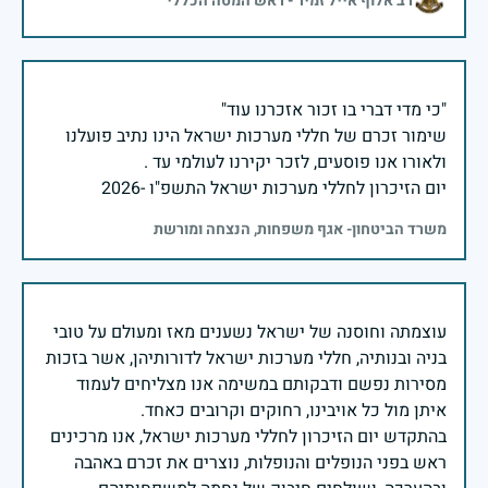
רב אלוף אייל זמיר - ראש המטה הכללי
שימור זכרם של חללי מערכות ישראל הינו נתיב פועלנו
יום הזיכרון לחללי מערכות ישראל התשפ"ו -2026
משרד הביטחון- אגף משפחות, הנצחה ומורשת
עוצמתה וחוסנה של ישראל נשענים מאז ומעולם על טובי
בניה ובנותיה, חללי מערכות ישראל לדורותיהן, אשר בזכות
מסירות נפשם ודבקותם במשימה אנו מצליחים לעמוד
בהתקדש יום הזיכרון לחללי מערכות ישראל, אנו מרכינים
ראש בפני הנופלים והנופלות, נוצרים את זכרם באהבה