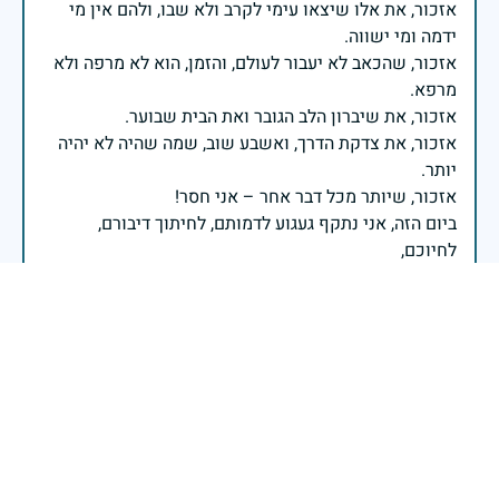
אזכור, את אלו שיצאו עימי לקרב ולא שבו, ולהם אין מי
אזכור, שהכאב לא יעבור לעולם, והזמן, הוא לא מרפה ולא
אזכור, את צדקת הדרך, ואשבע שוב, שמה שהיה לא יהיה
ביום הזה, אני נתקף געגוע לדמותם, לחיתוך דיבורם,
ומדליק נר לזיכרון דרכם ומורשתם!
אלוף דדו בר כליפא - ראש אגף כוח האדם בצה"ל
בכאב, בהצדעה ובתקווה אני מתכבד להדליק נר זיכרון זה.
השנה, כשאנו נלחמים במלחמה ארוכה, רב זירתית וצודקת,
הזיכרון נושא משמעות עמוקה. ביום זה נעצור ונתייחד עם