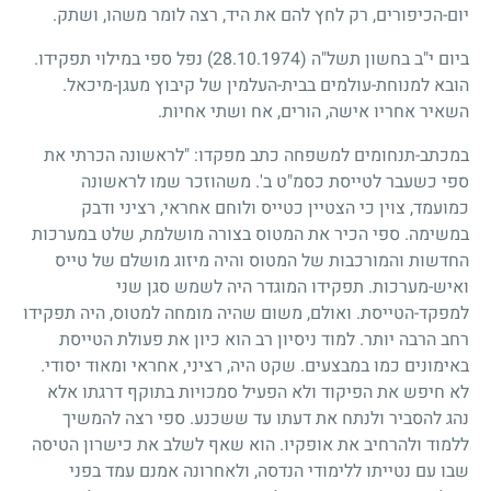
יום-הכיפורים, רק לחץ להם את היד, רצה לומר משהו, ושתק.
ביום י"ב בחשון תשל"ה
(28.10.1974)
נפל ספי במילוי תפקידו.
הובא למנוחת-עולמים בבית-העלמין של קיבוץ מעגן-מיכאל.
השאיר אחריו אישה, הורים, אח ושתי אחיות.
במכתב-תנחומים למשפחה כתב מפקדו: "לראשונה הכרתי את
ספי כשעבר לטייסת כסמ"ט ב'. משהוזכר שמו לראשונה
כמועמד, צוין כי הצטיין כטייס ולוחם אחראי, רציני ודבק
במשימה. ספי הכיר את המטוס בצורה מושלמת, שלט במערכות
החדשות והמורכבות של המטוס והיה מיזוג מושלם של טייס
ואיש-מערכות. תפקידו המוגדר היה לשמש סגן שני
למפקד-הטייסת. ואולם, משום שהיה מומחה למטוס, היה תפקידו
רחב הרבה יותר. למוד ניסיון רב הוא כיון את פעולת הטייסת
באימונים כמו במבצעים. שקט היה, רציני, אחראי ומאוד יסודי.
לא חיפש את הפיקוד ולא הפעיל סמכויות בתוקף דרגתו אלא
נהג להסביר ולנתח את דעתו עד ששכנע. ספי רצה להמשיך
ללמוד ולהרחיב את אופקיו. הוא שאף לשלב את כישרון הטיסה
שבו עם נטייתו ללימודי הנדסה, ולאחרונה אמנם עמד בפני