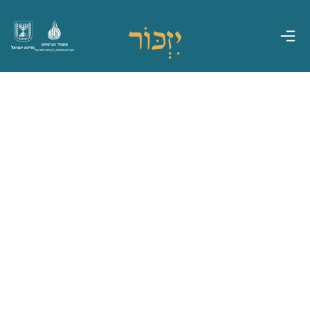
משרד הביטחון
מדינת ישראל
אגף משפחות, הנצחה ומורשת