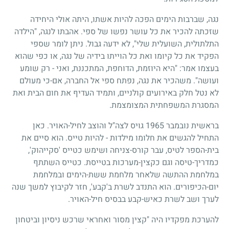
נגה, שברבות הימים הפכה להיות אשתו, היתה אולי היחידה
שזכתה להכיר את כל עושר נפשו של ספי. אהבתו לנגה, "הילדה
התלתולית, השועלית שלי", לא ידעה גבול. ניתן לומר שספי
הפקיד את כל קיומו ואת כל הוייתו בידיה של נגה, או כפי שהוא
בעצמו אמר: "היא היוזמת, הדוחפת, המתכננת, ואני - רק שומע
ועושה". משהכיר את נגה, נפתח ספי אל החברה, אם-כי מעולם
לא נטל חלק באירועים קולניים, ותמיד העדיף את חום הבית ואת
המסגרת המשפחתית המצומצמת.
בראשית נובמבר
1965
גויס לצה"ל והוצב לחיל-האויר. כאן
התחיל להגשים את חלומו מילדות - להיות טייס. הוא סיים את
בית-הספר לטיס, עבר קורס-צניחה ושימש כטייס 'סקייהוק',
כמדריך-טיסה וגם כקצין-מערכות בטייסת. כטייס השתתף
במלחמת ההתשה שלאחר מלחמת ששת-הימים ובמלחמת
יום-הכיפורים. הוא התנדב לשרת ב'קבע', חזר לקיבוץ למשך שנה
לערך ושב לשרת כאיש-קבע בבסיס חיל-האויר.
להערכת מפקדיו היה "קצין מסור ואחראי שרכש ניסיון וביטחון