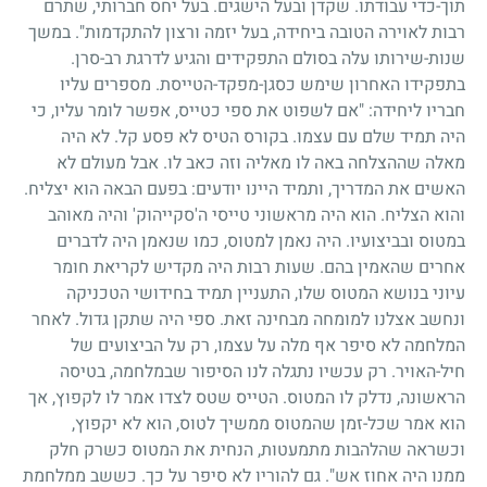
תוך-כדי עבודתו. שקדן ובעל הישגים. בעל יחס חברותי, שתרם
רבות לאוירה הטובה ביחידה, בעל יזמה ורצון להתקדמות". במשך
שנות-שירותו עלה בסולם התפקידים והגיע לדרגת רב-סרן.
בתפקידו האחרון שימש כסגן-מפקד-הטייסת. מספרים עליו
חבריו ליחידה: "אם לשפוט את ספי כטייס, אפשר לומר עליו, כי
היה תמיד שלם עם עצמו. בקורס הטיס לא פסע קל. לא היה
מאלה שההצלחה באה לו מאליה וזה כאב לו. אבל מעולם לא
האשים את המדריך, ותמיד היינו יודעים: בפעם הבאה הוא יצליח.
והוא הצליח. הוא היה מראשוני טייסי ה'סקייהוק' והיה מאוהב
במטוס ובביצועיו. היה נאמן למטוס, כמו שנאמן היה לדברים
אחרים שהאמין בהם. שעות רבות היה מקדיש לקריאת חומר
עיוני בנושא המטוס שלו, התעניין תמיד בחידושי הטכניקה
ונחשב אצלנו למומחה מבחינה זאת. ספי היה שתקן גדול. לאחר
המלחמה לא סיפר אף מלה על עצמו, רק על הביצועים של
חיל-האויר. רק עכשיו נתגלה לנו הסיפור שבמלחמה, בטיסה
הראשונה, נדלק לו המטוס. הטייס שטס לצדו אמר לו לקפוץ, אך
הוא אמר שכל-זמן שהמטוס ממשיך לטוס, הוא לא יקפוץ,
וכשראה שהלהבות מתמעטות, הנחית את המטוס כשרק חלק
ממנו היה אחוז אש". גם להוריו לא סיפר על כך. כששב ממלחמת