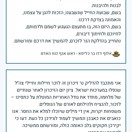
בשם, שבועת החייל שנשבענו, הזכות להגן על עצמנו,
בשם, היום הזה, בו מתעצם הגעגוע לשמם ולדמותם,
נתחייב בהדלקת הנר לזכרם, להמשיך את דרכם ומורשתם.
אלוף דדו בר כליפא - ראש אגף כוח האדם
אני מתכבד להדליק נר זיכרון זה לזכר חיילות וחיילי צה״ל
שנפלו במערכות ישראל. ציון יום הזיכרון לאחר שנתיים
של מלחמה, מחדד את גודל האחריות המוטלת על כתפינו –
משפחות יקרות, אין די מילים שיוכלו למלא את החסר. אנו
כואבים את כאבכן ונמשיך לעמוד לצידכן כל העת. דעו כי
יקירכן חקוקים בלב האומה כולה, ומורשתם ממשיכה