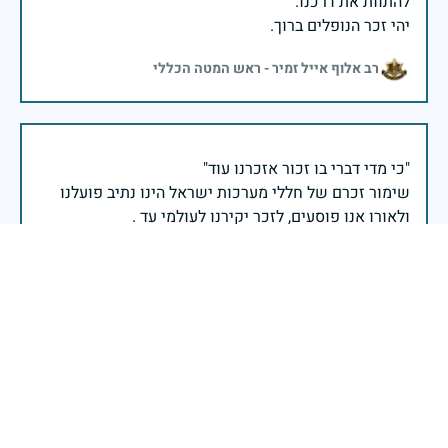
יהי זכר הנופלים ברוך.
רב אלוף אייל זמיר - ראש המטה הכללי
שימור זכרם של חללי מערכות ישראל הינו נתיב פועלנו
יום הזיכרון לחללי מערכות ישראל התשפ"ו -2026
משרד הביטחון- אגף משפחות, הנצחה ומורשת
עוצמתה וחוסנה של ישראל נשענים מאז ומעולם על טובי
בניה ובנותיה, חללי מערכות ישראל לדורותיהן, אשר בזכות
מסירות נפשם ודבקותם במשימה אנו מצליחים לעמוד