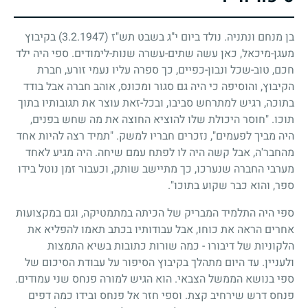
בן מנחם ונתניה. נולד ביום י"ג בשבט תש"ז
(3.2.1947)
בקיבוץ
מעגן-מיכאל, כאן עשה שתים-עשרה שנות-לימודים. ספי היה ילד
חכם, טוב-שכל ונבון-כפיים, כך ספרה עליו נעמי זורע, חברת
הקיבוץ, והוסיפה כי היה גם סגור ומכונס, אוהב חברה אבל בודד
בתוכה, רגיש למתרחש סביבו, ובכל-זאת עוצר את תגובותיו בתוך
תוכו. "חוסר היכולת שלו להוציא החוצה את מה שחש בפנים,
היה מביך לפעמים", נזכרים חבריו למשק. "תמיד רצה להיות אחד
מהחבר'ה, אבל קשה היה לו לפתח עמם שיחה. היה מגיע לאחד
מערבי החברה שנערכו, כך מתיישב שותק, וכעבור זמן נוטל בידו
ספר, והוא כבר שקוע בתוכו".
ספי היה התלמיד המבריק של הכיתה במתמטיקה, וגם במקצועות
אחרים הראה את כוחו, אבל עבודותיו בכתב תאמו להפליא את
הלקוניות של דיבורו - כמה שורות כתובות בשיא התמצות
ולעניין. עד היום מתהלך בקיבוץ הסיפור על עבודת הסיכום של
ספי בנושא הממשל הצבאי. הוא הגיש למורה פנחס שני עמודים.
פנחס דרש שירחיב קצת. וספי חזר אל פנחס ובידו כמה דפים