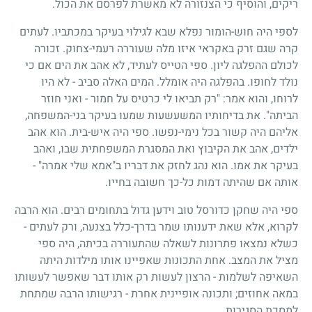
ריקים, והוסיף כי הצנזורה לא מאשרת לפרסם את הכול.
לספי היה חוש-הומור נפלא שבא לגילוי בעיקר במכתביו. לעתים
קרה שגם זרק באקראי איזו מלה שעוררה רעמי-צחוק. זכורה
לכולם ההפלגה ליון. ספי הטייס לעתיד, לא אהב את הים אם כי
נולד לחופו. בהפלגה היה אומלל. המים האלה סביב - לא היו
לרוחו, והוא אמר: "רק תביאו לי כרטיס על חמור - ואני חוזר
הביתה". את בדיחותיו המשעשעות שמעו בעיקר בני-המשפחה,
אליהם היה קשור בכל נימי-נפשו. ספי היה איש-בית. הוא אהב
ילדים, אהב את הקיבוץ ואת המסגרת המשפחתית שבו, ואהב
בעיקר את אמו. הוא נהג לחזק את דבריו ב"אמא שלי אמרה" -
אותה אם שהיתה דמות כל-כך חשובה בחייו.
ספי היה שחקן כדורסל טוב וידען גדול בתחומים רבים. הוא הרבה
לקרוא, אלא שאת ידענותו שמר בדרך-כלל בצנעה, ורק לעתים -
כשלא נמצאו פתרונות לשאלה שהתעוררה בכיתה, היה ספי
מציל את המצב. אחת התכונות שאפיינו אותו מילדות היתה
השאיפה לשלמות - הרצון לעשות רק אותו דבר שאפשר לעשותו
במאה אחוזים
;
ותכונה אופיינית אחרת - רגישותו הרבה שמתחת
למסכת הסגירות.