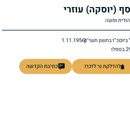
סף (יוסקה) עוזרי
יהודית ומשה
ביום
כ"ז בחשון תשי"ז
1.11.1956
להדלקת נר לזכרו
כתיבת הקדשה