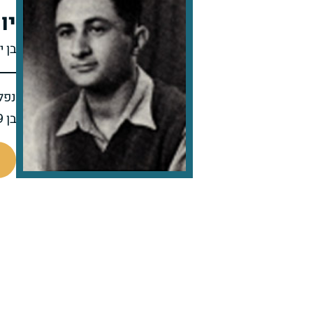
יו
בן 
נפל 
בן 29 בנופלו
44574