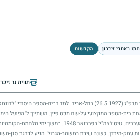
תו באתרי זיכרון
הקדשות
תווית נר זיכר
ר תרפ"ז
(26.5.1927)
בתל-אביב. למד בבית-הספר היסודי "לדוגמא
ת בית-הספר המקצועי על-שם מכס פיין. השתייך ל"הפועל הימי".
ברים. גויס לצה"ל בפברואר
1948
. במשך ימי מלחמת-הקוממיות 
ת עמק-הירדן. כשנה שירת במשמר-הגבול. הגיע לדרגת סגן-משנה