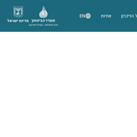
 הזיכרון
אודות
EN
משרד הביטחון
מדינת ישראל
אגף משפחות, הנצחה ומורשת