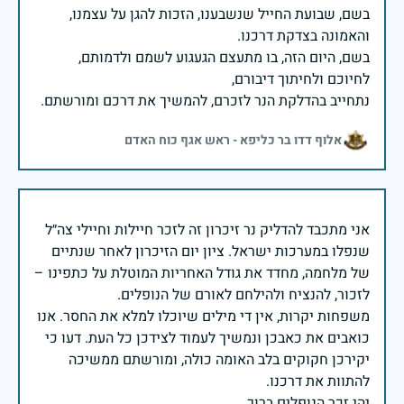
בשם, שבועת החייל שנשבענו, הזכות להגן על עצמנו,
בשם, היום הזה, בו מתעצם הגעגוע לשמם ולדמותם,
נתחייב בהדלקת הנר לזכרם, להמשיך את דרכם ומורשתם.
אלוף דדו בר כליפא - ראש אגף כוח האדם
אני מתכבד להדליק נר זיכרון זה לזכר חיילות וחיילי צה״ל
שנפלו במערכות ישראל. ציון יום הזיכרון לאחר שנתיים
של מלחמה, מחדד את גודל האחריות המוטלת על כתפינו –
משפחות יקרות, אין די מילים שיוכלו למלא את החסר. אנו
כואבים את כאבכן ונמשיך לעמוד לצידכן כל העת. דעו כי
יקירכן חקוקים בלב האומה כולה, ומורשתם ממשיכה
יהי זכר הנופלים ברוך.