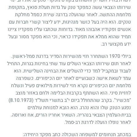
שירותו הצבאי עשה כמפקד טנק על גדות תעלת סואץ, בתקופת
מלחמת ההתשה. לאחר שהועלה בדרגה שירת כסמל מחלקת
טנקים. הוא היה בעל כושר מנהיגות, ידע ליצור קשרי חברות עם
אנשים ופקודיו אהבוהו מאוד. בדוחות שכתבו עליו מפקדיו ציינו
תמיד שהוא ממלא את תפקידו כראוי, וכי הוא מפקד מסור ובעל
ידע מקצועי רב.
ביולי
1970
השתחרר חזי מהשירות הסדיר בדרגת סמל-ראשון.
לאחר תום שירותו הצבאי השלים עוד שתי בחינות בגרות, התחיל
לעבוד ובמקביל למד כדי להשלים את הבחינה השלישית. הוא
עמד לשאת אישה כשבועיים לאחר יום הכיפורים. כשפרצה
מלחמת יום הכיפורים נקרא חזי לשירות מילואים פעיל ונשלח
לחזית סיני. הוא השתתף בקרבות הבלימה ולחם באזור מוצב
"מכשיר". בקרב שהתחולל ביום י"ב בתשרי תשל"ד
(8.10.1973)
נפגע הטנק שלו והוא נהרג. הוא הובא למנוחת עולמים
בבית-העלמין הצבאי בנהריה. השאיר אחריו הורים, אח וארוסה.
לאחר נופלו הועלה לדרגת רב-סמל.
במכתב תנחומים למשפחה השכולה כתב מפקד היחידה: