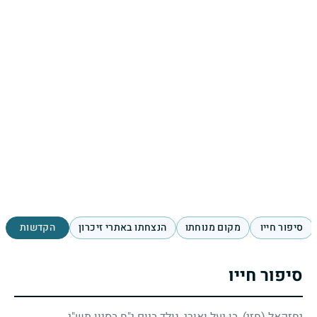
סיפור חייו
מקום מנוחתו
הנצחתו באתרי זיכרון
הקדשות
סיפור חייו
יחזקאל (חזי), בן יעל ואורי, נולד ביום י"ח בסיון תש"י