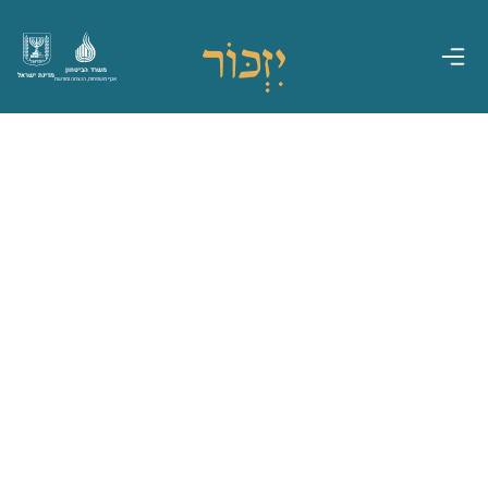
משרד הביטחון
מדינת ישראל
אגף משפחות, הנצחה ומורשת