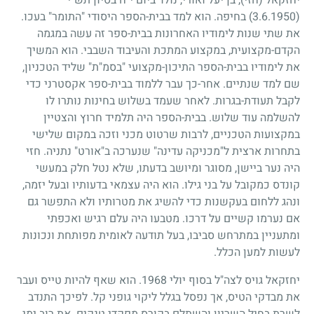
(3.6.1950)
בחיפה. הוא למד בבית-הספר היסודי "התומר" בעכו.
את שתי שנות לימודיו האחרונות בבית-ספר זה עשה במגמה
הקדם-מקצועית, במקצוע המתכת והעיבוד השבבי. הוא המשיך
את לימודיו בבית-הספר התיכון-מקצועי "בסמ"ת" שליד הטכניון,
שם למד שנתיים. אחר-כך עבר ללמוד בבית-ספר אקסטרני כדי
לקבל תעודת-בגרות. לאחר שעמד בשלוש בחינות נותרו לו
להשלמה עוד שלוש. בבית-הספר היה תלמיד חרוץ והצטיין
במקצועות הטכניים, לרבות שרטוט מכני וזכה במקום שלישי
בתחרות ארצית ל"מכניקה עדינה" שנערכה ב"אורט" נתניה. חזי
היה נער ביישן, מסוגר ומיושב בדעתו, שלא נטל חלק במעשי
קונדס כמקובל על בני גילו. הוא היה עצמאי בדעותיו ובעל יזמה,
ונהג ללחום בעקשנות כדי להשיג את מטרותיו ולא התפשר גם
אם נערמו קשיים על דרכו. מטבעו היה עלם רגיש ואכפתי
ומתעניין במתרחש סביבו, בעל תודעה לאומית מפותחת ונכונות
לעשות למען הכלל.
יחזקאל גויס לצה"ל בסוף יולי
1968
. הוא שאף להיות טייס ועבר
את מבדקי הטיס, אך נפסל בגלל ליקוי גופני קל. לפיכך התנדב
לשרת בחיל השריון והשתלם בקורס מפקדי טנקים. את רוב ימי