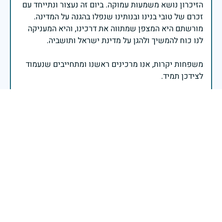
הזיכרון נושא משמעות עמוקה. ביום זה נעצור ונתייחד עם
זכרם של טובי בנינו ובנותינו שנפלו בהגנה על המדינה.
מורשתם היא המצפן שמתווה את דרכינו, והיא המעניקה
משפחות יקרות, אנו מרכינים ראשנו ומתחייבים שנעמוד
יהי זכר הנופלים ברוך.
רב אלוף אייל זמיר - ראש המטה הכללי
בשעה שאנו זוכרים את גודל תרומתם ועומק מסירות
נפשם של טובי בנינו ובנותינו, נופלי מערכות ישראל
לדורותיהן, ממשיכים צה"ל וכוחות הביטחון במימוש
המשימה למענה לחמו ועבורה נפלו: הכרעת אויבינו מדרום,
מצפון, ביהודה ובשומרון, וגם בזירות רחוקות יותר. בהערכה