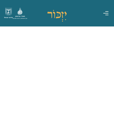
משרד הביטחון
מדינת ישראל
אגף משפחות, הנצחה ומורשת