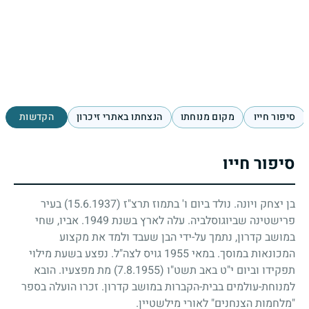
סיפור חייו
מקום מנוחתו
הנצחתו באתרי זיכרון
הקדשות
סיפור חייו
בן יצחק ויונה. נולד ביום ו' בתמוז תרצ"ז
(15.6.1937)
בעיר
פרישטינה שביוגוסלביה. עלה לארץ בשנת
1949
. אביו, שחי
במושב קדרון, נתמך על-ידי הבן שעבד ולמד את מקצוע
המכונאות במוסך. במאי
1955
גויס לצה"ל. נפצע בשעת מילוי
תפקידו וביום י"ט באב תשט"ו
(7.8.1955)
מת מפצעיו. הובא
למנוחת-עולמים בבית-הקברות במושב קדרון. זכרו הועלה בספר
"מלחמות הצנחנים" לאורי מילשטיין.