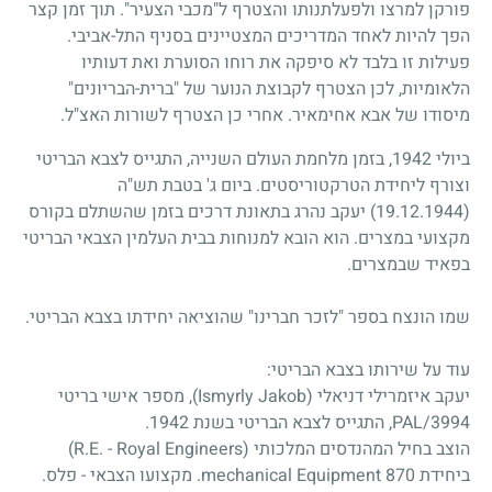
פורקן למרצו ולפעלתנותו והצטרף ל"מכבי הצעיר". תוך זמן קצר
הפך להיות לאחד המדריכים המצטיינים בסניף התל-אביבי.
פעילות זו בלבד לא סיפקה את רוחו הסוערת ואת דעותיו
הלאומיות, לכן הצטרף לקבוצת הנוער של "ברית-הבריונים"
מיסודו של אבא אחימאיר. אחרי כן הצטרף לשורות האצ"ל.
ביולי
1942
, בזמן מלחמת העולם השנייה, התגייס לצבא הבריטי
וצורף ליחידת הטרקטוריסטים. ביום ג' בטבת תש"ה
(19.12.1944)
יעקב נהרג בתאונת דרכים בזמן שהשתלם בקורס
מקצועי במצרים. הוא הובא למנוחות בבית העלמין הצבאי הבריטי
בפאיד שבמצרים.
שמו הונצח בספר "לזכר חברינו" שהוציאה יחידתו בצבא הבריטי.
עוד על שירותו בצבא הבריטי:
יעקב איזמרילי דניאלי (Ismyrly Jakob), מספר אישי בריטי
PAL/3994, התגייס לצבא הבריטי בשנת 1942.
הוצב בחיל המהנדסים המלכותי (R.E. - Royal Engineers)
ביחידת 870 mechanical Equipment. מקצועו הצבאי - פלס.