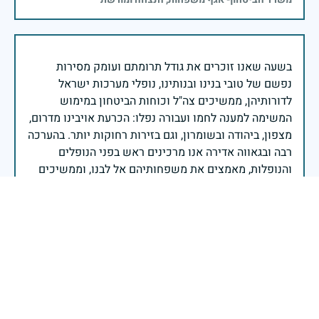
בשעה שאנו זוכרים את גודל תרומתם ועומק מסירות
נפשם של טובי בנינו ובנותינו, נופלי מערכות ישראל
לדורותיהן, ממשיכים צה"ל וכוחות הביטחון במימוש
המשימה למענה לחמו ועבורה נפלו: הכרעת אויבינו מדרום,
מצפון, ביהודה ובשומרון, וגם בזירות רחוקות יותר. בהערכה
רבה ובגאווה אדירה אנו מרכינים ראש בפני הנופלים
והנופלות, מאמצים את משפחותיהם אל לבנו, וממשיכים
במשימה להבטחת קיומה של ישראל לדורי דורות. יחד
נעשה ונצליח.
שר הביטחון ישראל כ"ץ
זיכרון חללינו מהווה עבורנו צו חיים, להמשיך ולפעול
לאורה של המורשת שהותירו לנו. אהבת המולדת מקודשת