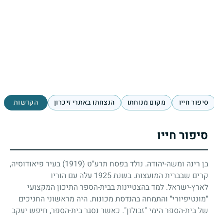
סיפור חייו
מקום מנוחתו
הנצחתו באתרי זיכרון
הקדשות
סיפור חייו
בן רינה ומשה-יהודה. נולד בפסח תרע"ט
(1919)
בעיר פיאודוסיה,
קרים שבברית המועצות. בשנת
1925
עלה עם הוריו
לארץ-ישראל. למד בהצטיינות בבית-הספר התיכון המקצועי
"מונטיפיורי" והתמחה בהנדסת מכונות. היה מראשוני החניכים
של בית-הספר הימי "זבולון". כאשר נסגר בית-הספר, חיפש יעקב