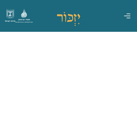
משרד הביטחון
מדינת ישראל
אגף משפחות, הנצחה ומורשת