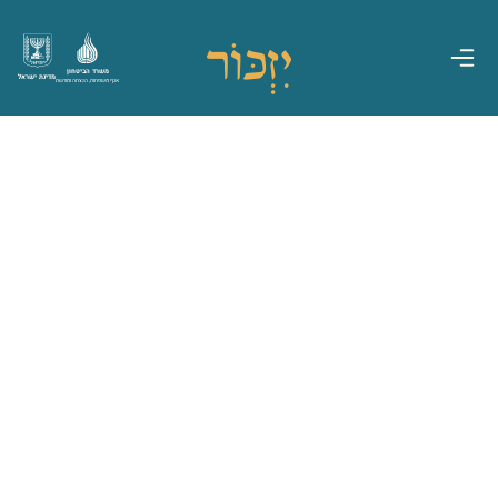
משרד הביטחון
מדינת ישראל
אגף משפחות, הנצחה ומורשת