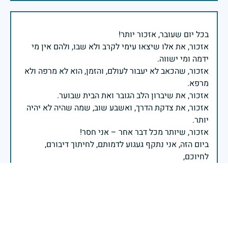
אזכור, את אלו שיצאו עימי לקרב ולא שבו, ולהם אין מי
אזכור, שהכאב לא יעבור לעולם, והזמן, הוא לא מרפה ולא
אזכור, את צדקת הדרך, ואשבע שוב, שמה שהיה לא יהיה
ביום הזה, אני נתקף געגוע לדמותם, לחיתוך דיבורם,
ומדליק נר לזיכרון דרכם ומורשתם!
אלוף דדו בר כליפא - ראש אגף כוח האדם בצה"ל