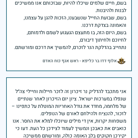
בשם, חיים שלמים שיכלו להיות, שבזכותם אנו ממשיכים
בשם, שבועת החייל שנשבענו, הזכות להגן על עצמנו,
בשם, היום הזה, בו מתעצם הגעגוע לשמם ולדמותם,
נתחייב בהדלקת הנר לזכרם, להמשיך את דרכם ומורשתם.
אלוף דדו בר כליפא - ראש אגף כוח האדם
אני מתכבד להדליק נר זיכרון זה לזכר חיילות וחיילי צה״ל
שנפלו במערכות ישראל. ציון יום הזיכרון לאחר שנתיים
של מלחמה, מחדד את גודל האחריות המוטלת על כתפינו –
משפחות יקרות, אין די מילים שיוכלו למלא את החסר. אנו
כואבים את כאבכן ונמשיך לעמוד לצידכן כל העת. דעו כי
יקירכן חקוקים בלב האומה כולה, ומורשתם ממשיכה