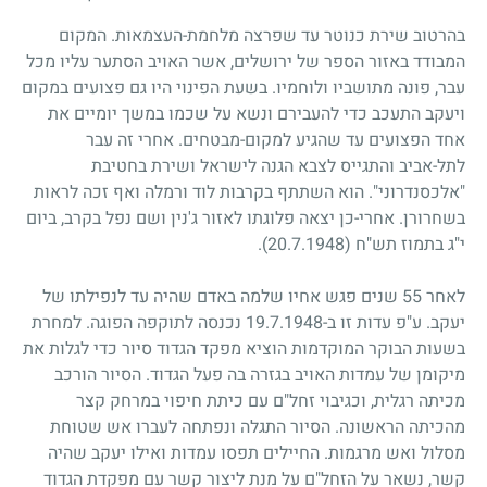
בהרטוב שירת כנוטר עד שפרצה מלחמת-העצמאות. המקום
המבודד באזור הספר של ירושלים, אשר האויב הסתער עליו מכל
עבר, פונה מתושביו ולוחמיו. בשעת הפינוי היו גם פצועים במקום
ויעקב התעכב כדי להעבירם ונשא על שכמו במשך יומיים את
אחד הפצועים עד שהגיע למקום-מבטחים. אחרי זה עבר
לתל-אביב והתגייס לצבא הגנה לישראל ושירת בחטיבת
"אלכסנדרוני". הוא השתתף בקרבות לוד ורמלה ואף זכה לראות
בשחרורן. אחרי-כן יצאה פלוגתו לאזור ג'נין ושם נפל בקרב, ביום
י"ג בתמוז תש"ח
(20.7.1948)
.
לאחר 55 שנים פגש אחיו שלמה באדם שהיה עד לנפילתו של
יעקב. ע"פ עדות זו ב-19.7.1948 נכנסה לתוקפה הפוגה. למחרת
בשעות הבוקר המוקדמות הוציא מפקד הגדוד סיור כדי לגלות את
מיקומן של עמדות האויב בגזרה בה פעל הגדוד. הסיור הורכב
מכיתה רגלית, וכגיבוי זחל"ם עם כיתת חיפוי במרחק קצר
מהכיתה הראשונה. הסיור התגלה ונפתחה לעברו אש שטוחת
מסלול ואש מרגמות. החיילים תפסו עמדות ואילו יעקב שהיה
קשר, נשאר על הזחל"ם על מנת ליצור קשר עם מפקדת הגדוד