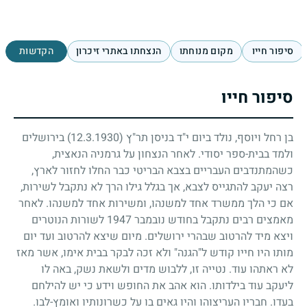
סיפור חייו
מקום מנוחתו
הנצחתו באתרי זיכרון
הקדשות
סיפור חייו
בן רחל ויוסף, נולד ביום י"ד בניסן תר"ץ
(12.3.1930)
בירושלים
ולמד בבית-ספר יסודי. לאחר הנצחון על גרמניה הנאצית,
כשהמתנדבים העבריים בצבא הבריטי כבר החלו לחזור לארץ,
רצה יעקב להתגייס לצבא, אך בגלל גילו הרך לא נתקבל לשירות,
אם כי הלך ממשרד אחד למשנהו, ומשירות אחד למשנהו. לאחר
מאמצים רבים נתקבל בחודש נובמבר
1947
לשורות הנוטרים
ויצא מיד להרטוב שבהרי ירושלים. מיום שיצא להרטוב ועד יום
מותו היו חייו קודש ל"הגנה" ולא זכה לבקר בבית אימו, אשר מאז
לא ראתהו עוד. נטייה זו, ללבוש מדים ולשאת נשק, באה לו
ליעקב עוד בילדותו. הוא אהב את החופש וידע כי יש להילחם
בעדו. חבריו העריצוהו והיו גאים בו על כשרונותיו ואומץ-לבו.