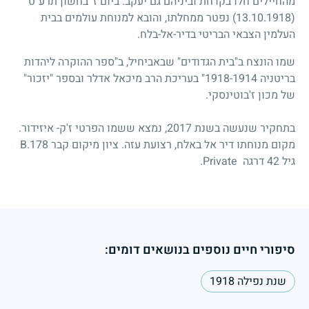
מהחיילים חלו בקדחת וביניהם גם יעקב. ביום ז' בחשון תרע"ט
(13.10.1918)
נפטר ממחלתו, והובא למנוחת עולמים בבית
העלמין הצבאי הבריטי בדיר-אל-בלח.
שמו הונצח ב"בית הגדודים" שבאביחיל, ב"ספר ההוקרה ליהדות
בריטניה
1914
-
1918
" בעריכת הרב מיכאל אדלר ובספר "יזכור"
של מכון ז'בוטינסקי.
בתחקיר שנעשה בשנת 2017, נמצא ששמו הפרטי ז'ק- איזידור.
מקום מנוחתו דיר אל באלח, רצועת עזה. ציון מיקום קבר B.178
גיל 42 דרגה Private.
סיפורי חיים נוספים בנושאים דומים:
שנת נפילה 1918