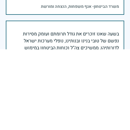
משרד הביטחון- אגף משפחות, הנצחה ומורשת
בשעה שאנו זוכרים את גודל תרומתם ועומק מסירות
נפשם של טובי בנינו ובנותינו, נופלי מערכות ישראל
לדורותיהן, ממשיכים צה"ל וכוחות הביטחון במימוש
המשימה למענה לחמו ועבורה נפלו: הכרעת אויבינו מדרום,
מצפון, ביהודה ובשומרון, וגם בזירות רחוקות יותר. בהערכה
רבה ובגאווה אדירה אנו מרכינים ראש בפני הנופלים
והנופלות, מאמצים את משפחותיהם אל לבנו, וממשיכים
במשימה להבטחת קיומה של ישראל לדורי דורות. יחד
נעשה ונצליח.
שר הביטחון ישראל כ"ץ
זיכרון חללינו מהווה עבורנו צו חיים, להמשיך ולפעול