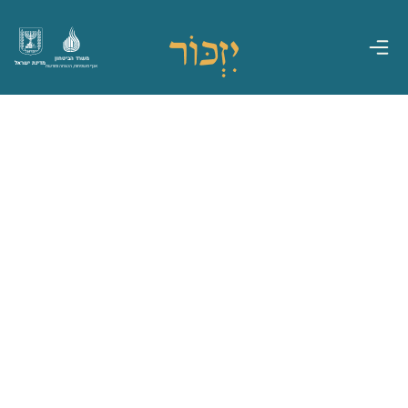
משרד הביטחון
מדינת ישראל
אגף משפחות, הנצחה ומורשת