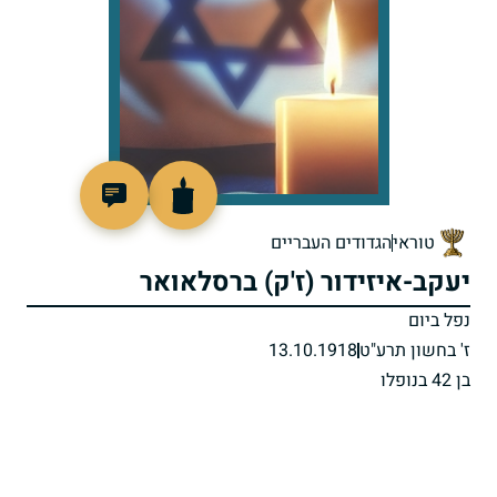
505506
טוראי
הגדודים העבריים
יעקב-איזידור (ז'ק) ברסלאואר
נפל ביום
ז' בחשון תרע"ט
13.10.1918
בן 42 בנופלו