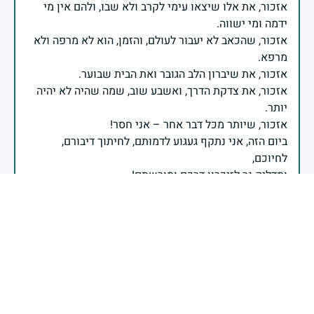
אזכור, את אלו שיצאו עימי לקרב ולא שבו, ולהם אין מי
אזכור, שהכאב לא יעבור לעולם, והזמן, הוא לא מרפה ולא
אזכור, את צדקת הדרך, ואשבע שוב, שמה שהיה לא יהיה
ביום הזה, אני נתקף געגוע לדמותם, לחיתוך דיבורם,
ומדליק נר לזיכרון דרכם ומורשתם!
אלוף דדו בר כליפא - ראש אגף כוח האדם בצה"ל
בכאב, בהצדעה ובתקווה אני מתכבד להדליק נר זיכרון זה.
השנה, כשאנו נלחמים במלחמה ארוכה, רב זירתית וצודקת,
הזיכרון נושא משמעות עמוקה. ביום זה נעצור ונתייחד עם