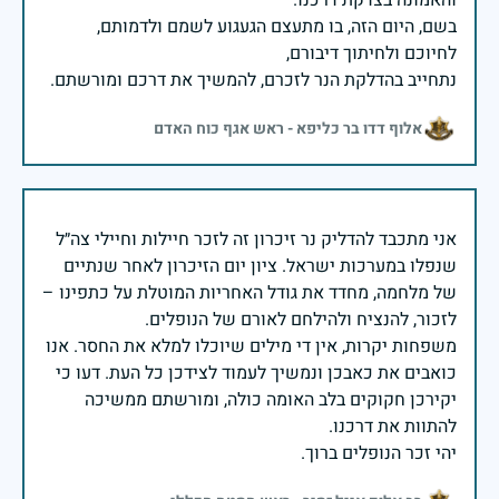
בשם, היום הזה, בו מתעצם הגעגוע לשמם ולדמותם,
נתחייב בהדלקת הנר לזכרם, להמשיך את דרכם ומורשתם.
אלוף דדו בר כליפא - ראש אגף כוח האדם
אני מתכבד להדליק נר זיכרון זה לזכר חיילות וחיילי צה״ל
שנפלו במערכות ישראל. ציון יום הזיכרון לאחר שנתיים
של מלחמה, מחדד את גודל האחריות המוטלת על כתפינו –
משפחות יקרות, אין די מילים שיוכלו למלא את החסר. אנו
כואבים את כאבכן ונמשיך לעמוד לצידכן כל העת. דעו כי
יקירכן חקוקים בלב האומה כולה, ומורשתם ממשיכה
יהי זכר הנופלים ברוך.