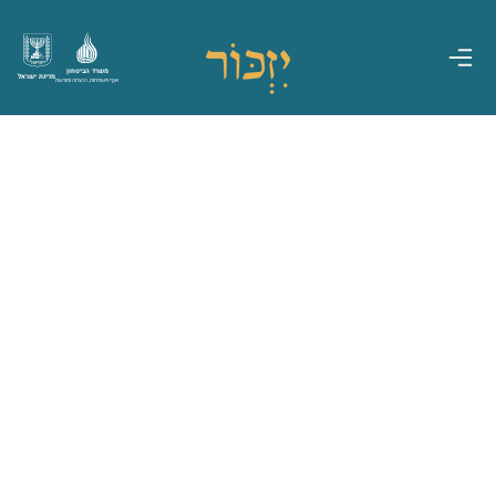
משרד הביטחון
מדינת ישראל
אגף משפחות, הנצחה ומורשת