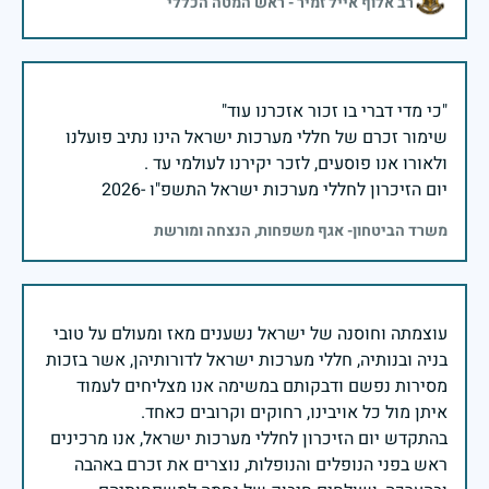
רב אלוף אייל זמיר - ראש המטה הכללי
שימור זכרם של חללי מערכות ישראל הינו נתיב פועלנו
יום הזיכרון לחללי מערכות ישראל התשפ"ו -2026
משרד הביטחון- אגף משפחות, הנצחה ומורשת
עוצמתה וחוסנה של ישראל נשענים מאז ומעולם על טובי
בניה ובנותיה, חללי מערכות ישראל לדורותיהן, אשר בזכות
מסירות נפשם ודבקותם במשימה אנו מצליחים לעמוד
בהתקדש יום הזיכרון לחללי מערכות ישראל, אנו מרכינים
ראש בפני הנופלים והנופלות, נוצרים את זכרם באהבה