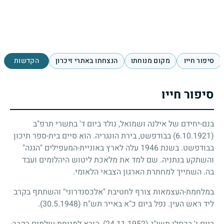
סיפור חייו
מקום מנוחתו
הנצחתו באתרי זיכרון
הקדשות
סיפור חייו
בנם-יחידם של אילנה ושמואל, נולד ביום ד' בתשרי תרפ"ב
(6.10.1921)
בבודפשט, בירת הונגריה. הוא סיים בית-ספר תיכון
בבודפשט. בשנת
1946
עלה לארץ באוניית-המעפילים "הגנה"
והשתקע בנתניה. שם למד את מלאכת ליטוש היהלומים ועבד
בה. השתייך למחתרת הארגון הצבאי הלאומי.
במלחמת-העצמאות צורף לחטיבת "אלכסנדרוני" והשתתף בקרב
ליד ראש העין. נפל ביום כ"א באייר תש"ח
(30.5.1948)
.
ביום ו' בכסלו תשי"ג
(24.11.1952)
, הובא למנוחת-עולמים בקבר-