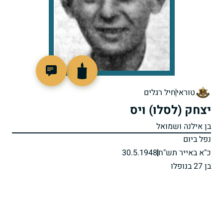
40106
טוראי
חיל רגלים
יצחק (לסלו) ויס
בן אילנה ושמואל
נפל ביום
כ"א באייר תש"ח
30.5.1948
בן 27 בנופלו