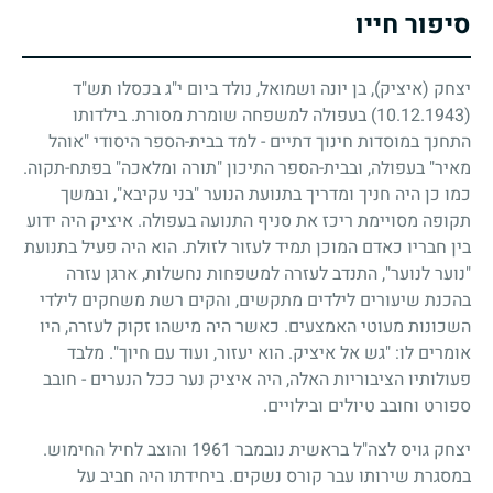
סיפור חייו
יצחק (איציק), בן יונה ושמואל, נולד ביום י"ג בכסלו תש"ד
(10.12.1943)
בעפולה למשפחה שומרת מסורת. בילדותו
התחנך במוסדות חינוך דתיים
-
למד בבית-הספר היסודי "אוהל
מאיר" בעפולה, ובבית-הספר התיכון "תורה ומלאכה" בפתח-תקוה.
כמו כן היה חניך ומדריך בתנועת הנוער "בני עקיבא", ובמשך
תקופה מסויימת ריכז את סניף התנועה בעפולה. איציק היה ידוע
בין חבריו כאדם המוכן תמיד לעזור לזולת. הוא היה פעיל בתנועת
"נוער לנוער", התנדב לעזרה למשפחות נחשלות, ארגן עזרה
בהכנת שיעורים לילדים מתקשים, והקים רשת משחקים לילדי
השכונות מעוטי האמצעים. כאשר היה מישהו זקוק לעזרה, היו
אומרים לו: "גש אל איציק. הוא יעזור, ועוד עם חיוך". מלבד
פעולותיו הציבוריות האלה, היה איציק נער ככל הנערים
-
חובב
ספורט וחובב טיולים ובילויים.
יצחק גויס לצה"ל בראשית נובמבר
1961
והוצב לחיל החימוש.
במסגרת שירותו עבר קורס נשקים. ביחידתו היה חביב על