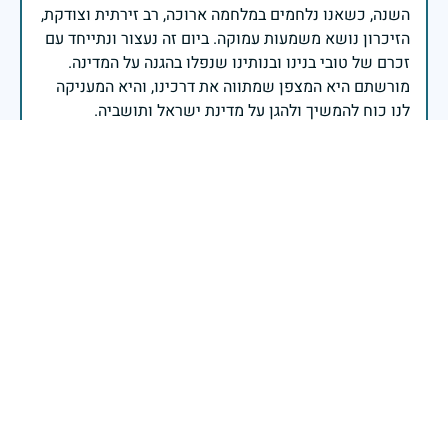
השנה, כשאנו נלחמים במלחמה ארוכה, רב זירתית וצודקת,
הזיכרון נושא משמעות עמוקה. ביום זה נעצור ונתייחד עם
זכרם של טובי בנינו ובנותינו שנפלו בהגנה על המדינה.
מורשתם היא המצפן שמתווה את דרכינו, והיא המעניקה
משפחות יקרות, אנו מרכינים ראשנו ומתחייבים שנעמוד
יהי זכר הנופלים ברוך.
רב אלוף אייל זמיר - ראש המטה הכללי
בשעה שאנו זוכרים את גודל תרומתם ועומק מסירות
נפשם של טובי בנינו ובנותינו, נופלי מערכות ישראל
לדורותיהן, ממשיכים צה"ל וכוחות הביטחון במימוש
המשימה למענה לחמו ועבורה נפלו: הכרעת אויבינו מדרום,