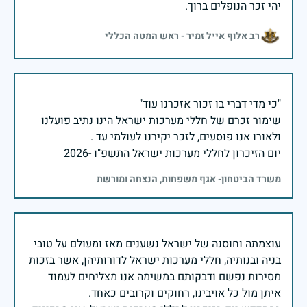
יהי זכר הנופלים ברוך.
רב אלוף אייל זמיר - ראש המטה הכללי
שימור זכרם של חללי מערכות ישראל הינו נתיב פועלנו
יום הזיכרון לחללי מערכות ישראל התשפ"ו -2026
משרד הביטחון- אגף משפחות, הנצחה ומורשת
עוצמתה וחוסנה של ישראל נשענים מאז ומעולם על טובי
בניה ובנותיה, חללי מערכות ישראל לדורותיהן, אשר בזכות
מסירות נפשם ודבקותם במשימה אנו מצליחים לעמוד