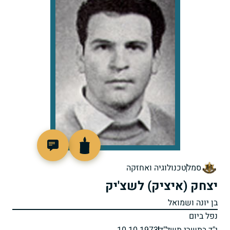
94012
סמל
טכנולוגיה ואחזקה
יצחק (איציק) לשצ'יק
בן יונה ושמואל
נפל ביום
י"ד בתשרי תשל"ד
10.10.1973