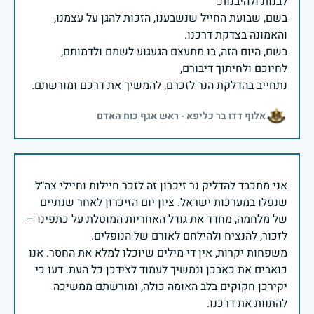
בשם, שבועת החייל שנשבענו, הזכות להגן על עצמנו,
בשם, היום הזה, בו מתעצם הגעגוע לשמם ולדמותם,
נתחייב בהדלקת הנר לזכרם, להמשיך את דרכם ומורשתם.
אלוף דדו בר כליפא - ראש אגף כוח האדם
אני מתכבד להדליק נר זיכרון זה לזכר חיילות וחיילי צה״ל
שנפלו במערכות ישראל. ציון יום הזיכרון לאחר שנתיים
של מלחמה, מחדד את גודל האחריות המוטלת על כתפינו –
משפחות יקרות, אין די מילים שיוכלו למלא את החסר. אנו
כואבים את כאבכן ונמשיך לעמוד לצידכן כל העת. דעו כי
יקירכן חקוקים בלב האומה כולה, ומורשתם ממשיכה