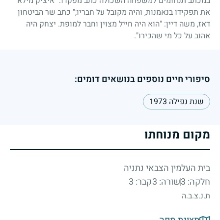
במכתב תנחומים למשפחה השכולה כתב מפקדו: "איציק מילא
את תפקידו בנאמנות, והיה מקובל על חבריו
;"
כתב שר הביטחון
דאז, משה דיין: "הוא היה חייל מצוין וחבר למופת. יצחק היה
אהוב על כל מי שהכירו".
סיפורי חיים נוספים בנושאים דומים:
שנת נפילה 1973
מקום מנוחתו
בית העלמין הצבאי נתניה
חלקה: 3
שורה: 3
קבר: 3
ת.נ.צ.ב.ה