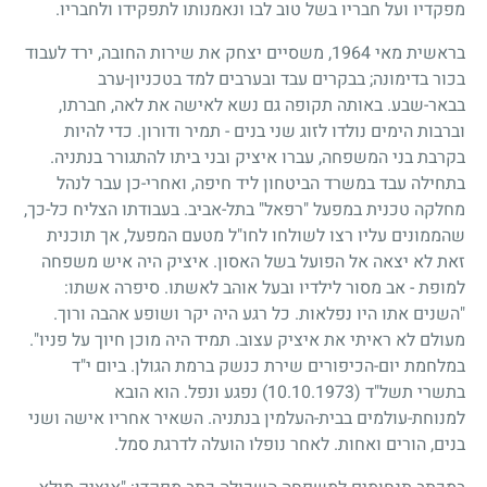
מפקדיו ועל חבריו בשל טוב לבו ונאמנותו לתפקידו ולחבריו.
בראשית מאי
1964
, משסיים יצחק את שירות החובה, ירד לעבוד
בכור בדימונה
;
בבקרים עבד ובערבים למד בטכניון-ערב
בבאר-שבע. באותה תקופה גם נשא לאישה את לאה, חברתו,
וברבות הימים נולדו לזוג שני בנים
-
תמיר ודורון. כדי להיות
בקרבת בני המשפחה, עברו איציק ובני ביתו להתגורר בנתניה.
בתחילה עבד במשרד הביטחון ליד חיפה, ואחרי-כן עבר לנהל
מחלקה טכנית במפעל "רפאל" בתל-אביב. בעבודתו הצליח כל-כך,
שהממונים עליו רצו לשולחו לחו"ל מטעם המפעל, אך תוכנית
זאת לא יצאה אל הפועל בשל האסון. איציק היה איש משפחה
למופת
-
אב מסור לילדיו ובעל אוהב לאשתו. סיפרה אשתו:
"השנים אתו היו נפלאות. כל רגע היה יקר ושופע אהבה ורוך.
מעולם לא ראיתי את איציק עצוב. תמיד היה מוכן חיוך על פניו".
במלחמת יום-הכיפורים שירת כנשק ברמת הגולן. ביום י"ד
בתשרי תשל"ד
(10.10.1973)
נפגע ונפל. הוא הובא
למנוחת-עולמים בבית-העלמין בנתניה. השאיר אחריו אישה ושני
בנים, הורים ואחות. לאחר נופלו הועלה לדרגת סמל.