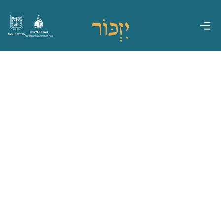
משרד הביטחון
מדינת ישראל
אגף משפחות, הנצחה ומורשת