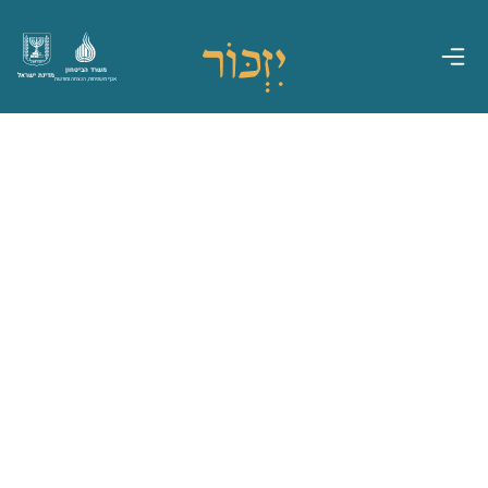
משרד הביטחון
מדינת ישראל
אגף משפחות, הנצחה ומורשת