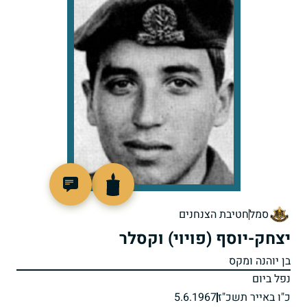
45805
סמל
חטיבת הצנחנים
יצחק-יוסף (פויוי) וקסלר
בן יוהנה ומקס
נפל ביום
כ"ו באייר תשכ"ז
5.6.1967