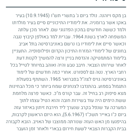
בן מקס ויוהנה. נולד ביום ג' בתשרי תש"ו
(10.9.1945)
בעיר
באקו אשר ברומניה. את לימודיו התיכוניים סיים בעיר מולדתו
ולמד כששה חודשים במכון הפדגוגי שם. לאחר מכן עלתה
המשפחה לארץ בשנת
1964
. עברית למד באולפן קיבוץ נגבה
וכאשר סיים את לימודיו בו נרשם באוניברסיטה בתל אביב
בחוגים של לימודי המזרח התיכון הקדום ופילוסופיה. התעניין
בלימוד המתמטיקה והנדסת בניין ורצה להמשיך לקנות דעת
לאחר שירותו הצבאי. חיבב טבע והיה ואוהב במיוחד לטייל בכל
רחבי הארץ. נטה גם לספורט. אחרי כמה חודשים של לימוד
באוניברסיטה גויס לצה"ל בפברואר
1965
. השתתף בפעולת
התגמול בסמוע. בהתנדבו לצנחנים שמח ביותר כי מכל הבחינות
מצא סיפוק רב בחיל זה. עבר קורס מ"כ. כאשר פרצה מלחמת
ששת הימים היה עוד בשירות חובה והוא הטיל עצמו לתוך
המערכה עד שנפל בקרב שנערך ליד חירבת זיתון באיזור עזה
ביום כ"ו באייר תשכ"ז
(5.6.1967)
, הוא היום הראשון לקרבות,
בהיפגעו מן האש העזה שנורתה ממוצבו של האויב. הובא לקבורה
בבית הקברות הצבאי לשעת חירום בבארי ולאחר זמן הועבר