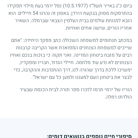
ביום כ"ג באייר תשל"ז
(10.5.1977)
נפל ירמי בעת מילוי תפקידו
בהתרסקות מסוק בבקעת הירדן. באסון זה נהרגו 54 חיילים. הוא
הובא למנוחת עולמים בבית העלמין הצבאי שברמלה. השאיר
אחריו הורים, שישה אחים ואחיות.
במכתב תנחומים למשפחה השכולה כתב מפקד היחידה: "אתם
שייכים למשפחת הצנחנים המפוארת אשר הקריבה קרבנות
רבים על מזבח ביטחון המדינה. ואני תקוה כי בזכות בנכם ואחיו
הצנחנים לא נדע עוד מלחמה. חיילי הגדוד, חבריו ומפקדיו,
ימשיכו ללכת בדרך שהורה לנו, דרך ההתנדבות וההקרבה, כדי
לבצר את ביטחון העם למעננו ולמען כל עם ישראל".
הוריו של ירמי תרמו לזכרו ספר תורה לבית הכנסת שבעיר
הולדתו רמלה.
סיפורי חיים נוספים בנושאים דומים: