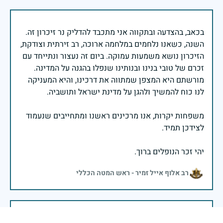
בכאב, בהצדעה ובתקווה אני מתכבד להדליק נר זיכרון זה.
השנה, כשאנו נלחמים במלחמה ארוכה, רב זירתית וצודקת,
הזיכרון נושא משמעות עמוקה. ביום זה נעצור ונתייחד עם
זכרם של טובי בנינו ובנותינו שנפלו בהגנה על המדינה.
מורשתם היא המצפן שמתווה את דרכינו, והיא המעניקה
משפחות יקרות, אנו מרכינים ראשנו ומתחייבים שנעמוד
יהי זכר הנופלים ברוך.
רב אלוף אייל זמיר - ראש המטה הכללי
בשעה שאנו זוכרים את גודל תרומתם ועומק מסירות