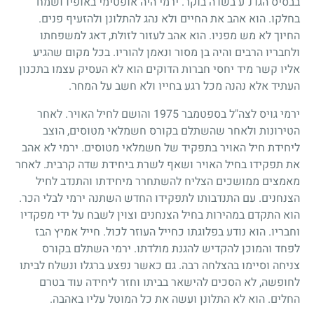
בבסיס הגדנ"ע בשדה בוקר. ירמי היה אופטימי באופיו ושמח
בחלקו. הוא אהב את החיים ולא נהג להתלונן ולהזעיף פנים.
החיוך לא מש מפניו. הוא אהב לעזור לזולת, דאג למשפחתו
ולחבריו הרבים והיה בן מסור ונאמן להוריו. בכל מקום שהגיע
אליו קשר מיד יחסי חברות הדוקים הוא לא העסיק עצמו בתכנון
העתיד אלא נהנה מכל רגע בחייו ולא חשב על המחר.
ירמי גויס לצה"ל בספטמבר
1975
והושם לחיל האויר. לאחר
הטירונות ולאחר שהשתלם בקורס חשמלאי מטוסים, הוצב
ליחידת חיל האויר בתפקיד של חשמלאי מטוסים. ירמי לא אהב
את תפקידו בחיל האויר ושאף לשרת ביחידת שדה קרבית. לאחר
מאמצים ממושכים הצליח להשתחרר מיחידתו והתנדב לחיל
הצנחנים. עם התנדבותו לתפקידו החדש השתנה ירמי לבלי הכר.
הוא התקדם במהירות בחיל הצנחנים וצוין לשבח על ידי מפקדיו
וחבריו. הוא נודע בפלוגתו כחייל העוזר לכול. חייל אמיץ הבז
לפחד והמוכן להקדיש להגנת מולדתו. ירמי השתלם בקורס
צניחה וסיימו בהצלחה רבה. גם כאשר נפצע ברגלו ונשלח לביתו
לחופשה, לא הסכים להישאר בביתו וחזר ליחידה עוד בטרם
החלים. הוא לא התלונן ועשה את כל המוטל עליו באהבה.