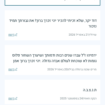
דוד יקר, שלא זכיתי להכיר יהי זכרך ברוך! את גבורתך תמיד
נזכור
שירלי
|
21 באפריל 2026
דיווח
ירמיהו ז"ל עברו שנים רבות ודמותך ושיערך השחור פלוס
גומות לא שוכחת לעולם אבדה גדולה .יהי זכרך ברוך אמן
מרים שכנה ברמלה בבילו
|
20 באפריל 2026
דיווח
ת.נ.צ.ב.ה
רבקה חאוזי
|
24 בספטמבר 2025
דיווח