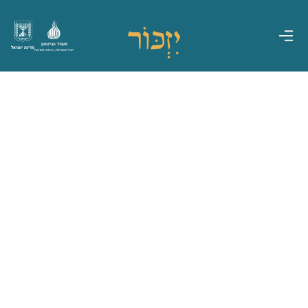
משרד הביטחון
מדינת ישראל
אגף משפחות, הנצחה ומורשת