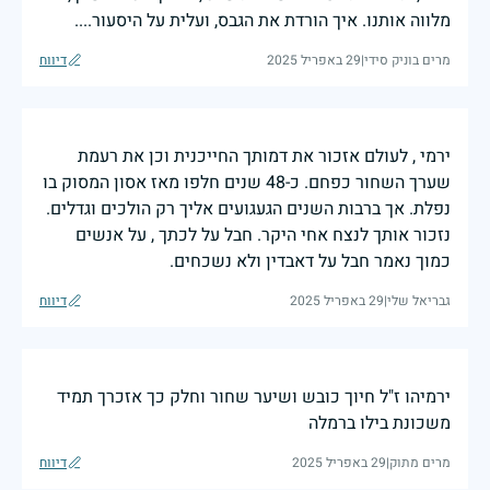
מלווה אותנו. איך הורדת את הגבס, ועלית על היסעור....
מרים בוניק סידי
|
29 באפריל 2025
דיווח
ירמי , לעולם אזכור את דמותך החייכנית וכן את רעמת
שערך השחור כפחם. כ-48 שנים חלפו מאז אסון המסוק בו
נפלת. אך ברבות השנים הגעגועים אליך רק הולכים וגדלים.
נזכור אותך לנצח אחי היקר. חבל על לכתך , על אנשים
כמוך נאמר חבל על דאבדין ולא נשכחים.
גבריאל שלי
|
29 באפריל 2025
דיווח
ירמיהו ז"ל חיוך כובש ושיער שחור וחלק כך אזכרך תמיד
משכונת בילו ברמלה
מרים מתוק
|
29 באפריל 2025
דיווח