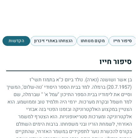
סיפור חייו
מקום מנוחתו
הנצחתו באתרי זיכרון
הקדשות
סיפור חייו
בן אשר ושושנה (נארה). נולד ביום כ"א בתמוז תשי"ז
(20.7.1957)
ברמלה. למד בבית הספר היסודי 'נוה-שלום', המשיך
וסיים את לימודיו בבית הספר התיכון "עמל א' " שברמלה, שם
למד חשמל ובקרת מערכות. ירמי היה תלמיד טוב וממושמע. הוא
הצטיין במקצוע האלקטרוניקה ובזמנו הפנוי בנה אבזרי
אלקטרוניקה ומערכות סטריאופוניות. הוא הצטרף למשמר
האזרחי, לשמחת הוריו ובני משפחתו. ברבות הימים השתלם
בקורס להכשרת נוער לתפקידים במשמר האזרחי, שהתקיים