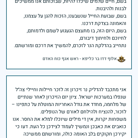
בשם, חיים שלמים שיכלו להיות, שבזכותם אנו ממשיכים
בשם, שבועת החייל שנשבענו, הזכות להגן על עצמנו,
בשם, היום הזה, בו מתעצם הגעגוע לשמם ולדמותם,
נתחייב בהדלקת הנר לזכרם, להמשיך את דרכם ומורשתם.
אלוף דדו בר כליפא - ראש אגף כוח האדם
אני מתכבד להדליק נר זיכרון זה לזכר חיילות וחיילי צה״ל
שנפלו במערכות ישראל. ציון יום הזיכרון לאחר שנתיים
של מלחמה, מחדד את גודל האחריות המוטלת על כתפינו –
משפחות יקרות, אין די מילים שיוכלו למלא את החסר. אנו
כואבים את כאבכן ונמשיך לעמוד לצידכן כל העת. דעו כי
יקירכן חקוקים בלב האומה כולה, ומורשתם ממשיכה