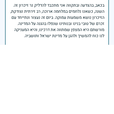
בכאב, בהצדעה ובתקווה אני מתכבד להדליק נר זיכרון זה.
השנה, כשאנו נלחמים במלחמה ארוכה, רב זירתית וצודקת,
הזיכרון נושא משמעות עמוקה. ביום זה נעצור ונתייחד עם
זכרם של טובי בנינו ובנותינו שנפלו בהגנה על המדינה.
מורשתם היא המצפן שמתווה את דרכינו, והיא המעניקה
משפחות יקרות, אנו מרכינים ראשנו ומתחייבים שנעמוד
יהי זכר הנופלים ברוך.
רב אלוף אייל זמיר - ראש המטה הכללי
חיל הרפואה מתייחד עם זכרם של נופליו. אנו מדליקים נר
לזכר כוחות הרפואה שנפלו בעת מילוי תפקידם, במסירות