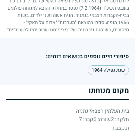
לדרגת-סגן-אלוף. היה סגן קצין רפואה ראשי של צה"ל. ביום כ"ה
בשבט תשכ"ד
(7.2.1964)
נפטר במחלתו והובא למנוחת-עולמים
בבית-הקברות הצבאי בנתניה. הניח אשה ושני ילדים. בשנת
1966
הופיע ספרו בהוצאת "מערכות" "אדום על חאקי"
-
סיפורים, רשימות וזכרונות של "פציפיסט שרוב ימיו לבש מדים".
סיפורי חיים נוספים בנושאים דומים:
שנת נפילה 1964
מקום מנוחתו
בית העלמין הצבאי נתניה
חלקה: 2
שורה: 6
קבר: 7
ת.נ.צ.ב.ה