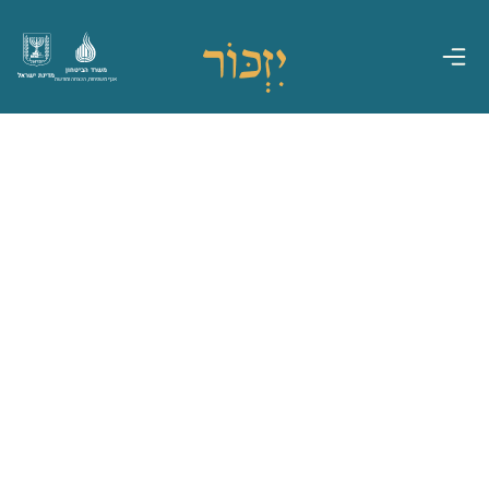
משרד הביטחון
מדינת ישראל
אגף משפחות, הנצחה ומורשת