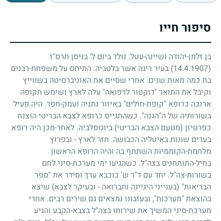
סיפור חייו
בן זלמן-יהודה ושיינה-עטל. נולד ביום ל' בניסן תרס"ז
(14.4.1907)
בעיר ריגה אשר בלטביה. התיחס על משפחת-רבנים
בת כמה מאות שנים. אחרי שסיים את האוניברסיטה בשווייץ
וקיבל את התואר "דוקטור לרפואה" עלה לארץ ושימש תקופה
ארוכה כרופא "קופת-חולים" באיזור נתניה ועמק-חפר. היה פעיל
בשורותיה של ה"הגנה". כשהתגייס כרופא לצבא הבריטי הוצנח
כפרטיזן (מטעם הצבא הבריטי) ביוגוסלביה. לאחר-מכן היה רופא
בערים שונות באיטליה הכבושה. חזר לארץ
-
ובפרוץ
מלחמת-הקוממיות השתתף בה והיה הרופא הראשון
בחיל-התותחנים בצה"ל. כשהגיעו ימי מערכת-סיני לחם
בשורות-צה"ל. יחד עם ד"ר ש' כוכבא ערך וסידר את "ספר
הבריאות" (בענייני היגיינה ותברואה
-
ובעיקר לצבא) שיצא
בהוצאת "מערכות", ובעזבונו נמצאים גם שירים רבים. אחרי
מערכת-סיני המשיך את שירותו בצה"ל בצבא-הקבע והגיע