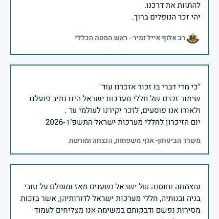
יהי זכר הנופלים ברוך.
רב אלוף אייל זמיר - ראש המטה הכללי
שימור זכרם של חללי מערכות ישראל הינו נתיב פועלנו
יום הזיכרון לחללי מערכות ישראל התשפ"ו -2026
משרד הביטחון- אגף משפחות, הנצחה ומורשת
עוצמתה וחוסנה של ישראל נשענים מאז ומעולם על טובי
בניה ובנותיה, חללי מערכות ישראל לדורותיהן, אשר בזכות
מסירות נפשם ודבקותם במשימה אנו מצליחים לעמוד