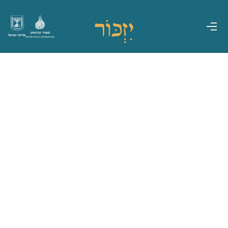
משרד הביטחון
מדינת ישראל
אגף משפחות, הנצחה ומורשת