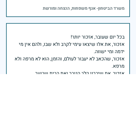
משרד הביטחון- אגף משפחות, הנצחה ומורשת
אזכור, את אלו שיצאו עימי לקרב ולא שבו, ולהם אין מי
אזכור, שהכאב לא יעבור לעולם, והזמן, הוא לא מרפה ולא
אזכור, את צדקת הדרך, ואשבע שוב, שמה שהיה לא יהיה
ביום הזה, אני נתקף געגוע לדמותם, לחיתוך דיבורם,
ומדליק נר לזיכרון דרכם ומורשתם!
אלוף דדו בר כליפא - ראש אגף כוח האדם בצה"ל