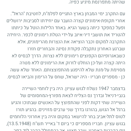
שהיתה מתפרנסת מיגיע כפיה.
עם התקרב ימי המבחן בארץ התגייס לפלמ"ח, לחטיבת "הראל".
אחרי תקופת-אימונים קצרה הועבר עם יחידתו לסביבות ירושלים
ופעל כמפקד כיתה בשער הגיא. באחד הלילות הוטל על כיתתו
להטריד את תושבי דיר-איוב על-ידי הטלת רימונים לכפר. היחידה
התקרבה למקום וכבר הוציאה את הנצרות מהרימונים, אלא
שברגע האחרון נתקבלה פקודת נסיגה והבחורים חזרו
כשבאגרופיהם הקפוצים רימונים ללא נצרות. הדרך לבסיס לא
היתה קצרה ועל-כן הוחלט לזרוק את הרימונים ללא מטרה
מסוימת על-מנת שלא להיפגע מהתפוצצותם. האחד שלא עשה
כן - מספרים חבריו - היה ישראל, שחס על הרימון והביאו לבסיס.
בדצמבר
1947
נשלח לגוש עציון. היה בין לוחמי השיירה
בנבי-דניאל ובדרך נס הצליח לצאת מפורץ-המחסומים של
השיירה שתי דקות לפני שהתפוצץ על האנשים שבתוכו והגיע
ברגל אל הגוש, בהורגו בדרך שני ערבים מזוינים. בהגיע תורו
לטוס לתל-אביב בחר להישאר במקום והיה בין אחרוני הלוחמים
בגוש עציון. חבריו מספרים כי ביום ד' באייר תש"ח
(13.5.1948)
,
יום הקרבות האחרון, שכב פצוע, אך בהתחולל הקרב ליד כפר