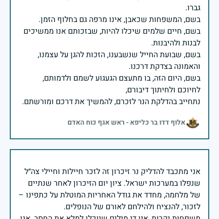
בשם, חיים שלמים שיכלו להיות, שבזכותם אנו ממשיכים
בשם, שבועת החייל שנשבענו, הזכות להגן על עצמנו,
בשם, היום הזה, בו מתעצם הגעגוע לשמם ולדמותם,
נתחייב בהדלקת הנר לזכרם, להמשיך את דרכם ומורשתם.
אלוף דדו בר כליפא - ראש אגף כוח האדם
אני מתכבד להדליק נר זיכרון זה לזכר חיילות וחיילי צה״ל
שנפלו במערכות ישראל. ציון יום הזיכרון לאחר שנתיים
של מלחמה, מחדד את גודל האחריות המוטלת על כתפינו –
משפחות יקרות, אין די מילים שיוכלו למלא את החסר. אנו