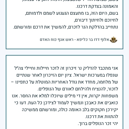
בשם, היום הזה, בו מתעצם הגעגוע לשמם ולדמותם,
נתחייב בהדלקת הנר לזכרם, להמשיך את דרכם ומורשתם.
אלוף דדו בר כליפא - ראש אגף כוח האדם
אני מתכבד להדליק נר זיכרון זה לזכר חיילות וחיילי צה״ל
שנפלו במערכות ישראל. ציון יום הזיכרון לאחר שנתיים
של מלחמה, מחדד את גודל האחריות המוטלת על כתפינו –
משפחות יקרות, אין די מילים שיוכלו למלא את החסר. אנו
כואבים את כאבכן ונמשיך לעמוד לצידכן כל העת. דעו כי
יקירכן חקוקים בלב האומה כולה, ומורשתם ממשיכה
יהי זכר הנופלים ברוך.