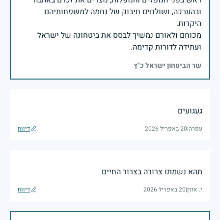
ראש בפני הנופלים והנופלות, נוצרים את זכרם באהבה
ובהערכה, ושולחים חיבוק של נחמה למשפחותיהם
מכוחם ולאורם נמשיך לבסס את ביטחונה של ישראל
ועתידה לדורות קדימה.
שר הביטחון ישראל כ"ץ
געגועים
עפרה
|
20 באפריל 2026
דיווח
תהא נשמתו צרורה בצרור החיים
י. אזרן
|
20 באפריל 2026
דיווח