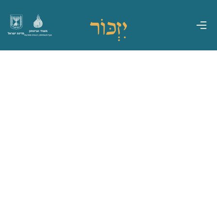
משרד הביטחון
מדינת ישראל
אגף משפחות, הנצחה ומורשת