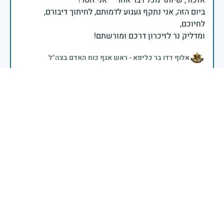
ביום הזה, אני נתקף געגוע לדמותם, לחיתוך דיבורם,
ומדליק נר לזיכרון דרכם ומורשתם!
אלוף דדו בר כליפא - ראש אגף כוח האדם בצה"ל
בכאב, בהצדעה ובתקווה אני מתכבד להדליק נר זיכרון זה.
השנה, כשאנו נלחמים במלחמה ארוכה, רב זירתית וצודקת,
הזיכרון נושא משמעות עמוקה. ביום זה נעצור ונתייחד עם
זכרם של טובי בנינו ובנותינו שנפלו בהגנה על המדינה.
מורשתם היא המצפן שמתווה את דרכינו, והיא המעניקה
משפחות יקרות, אנו מרכינים ראשנו ומתחייבים שנעמוד