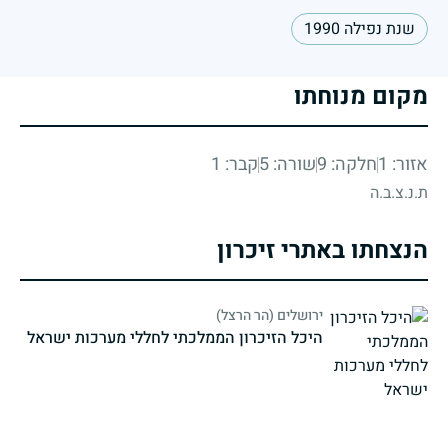
שנת נפילה 1990
מקום מנוחתו
אזור: 1
חלקה: 9
שורה: 5
קבר: 1
ת.נ.צ.ב.ה
הנצחתו באתרי זיכרון
ירושלים (הר הרצל)
היכל הזיכרון הממלכתי לחללי מערכות ישראל
strings.fallen.memorialSubtitle