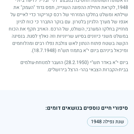
הראשונה השתתפה החטיבה במבצע "דני" ובליל
17
-
18
ביולי
1948
, לקראת תחילת ההפוגה השנייה, תפס גדוד "העמק" את
שילתא ומשלט בחלקו המזרחי של רכס קוריקור כדי לאיים על
אגפו של מערך הלגיון בלטרון. עם בוקר התברר כי כוח לגיון
מחזיק בחלקו המערבי, השולט, של הרכס. האויב תקף את הכוח
במשלט משני כיוונים בסיוע שריוניות וזה נאלץ לסגת. בנסיגה
הקשה בשטח פתוח הנתון לאש צולבת נפלו רבים ומהלוחמים
ומיכאל ביניהם ביום י"א בתמוז תש"ח
(18.7.1948)
.
ביום י"א באדר תש"י
(28.2.1950)
הועבר למנוחת-עולמים
בבית-הקברות הצבאי בהר- הרצל בירושלים.
סיפורי חיים נוספים בנושאים דומים:
שנת נפילה 1948