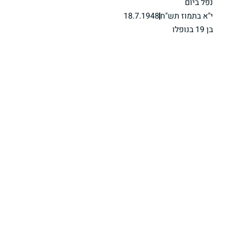
נפל ביום
י"א בתמוז תש"ח
18.7.1948
בן 19 בנופלו