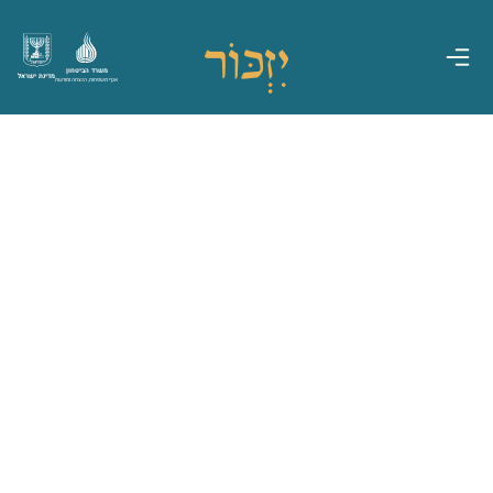
משרד הביטחון
מדינת ישראל
אגף משפחות, הנצחה ומורשת