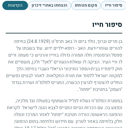
סיפור חייו
מקום מנוחתו
הנצחתו באתרי זיכרון
הקדשות
סיפור חייו
בן מרים וברוך, נולד ביום ח' באב תרפ"ט
(24.8.1929)
בחיפה
להורים שוחרי-דעת. האב - רופא-ילדים ידוע. עוד בשבתו על
ספסל הגימנסיה חלה תמורה גדולה בחייו והרגיש כי מעתה זרים
לו חיי העיר. הציקה לו שאלת-הנעורים "לאן?" ולכן, משסיים את
חוק לימודיו בבית-הספר התיכוני הריאלי העברי בחיפה הלך
למקווה ישראל ללמוד את תורת החקלאות. לאחר לבטים נפשיים
החליט להצטרף לגרעין הכשרה, התגייס לפלמ"ח ושירת בגדוד
"העמק" בחטיבת "יפתח"..
במסגרת הפלמ"ח נשלח לגליל והשתתף בפעולה נגד מלכיה,
ונפצע בה. עם הכרזת הגיוס התגייס לצבא הגנה לישראל. לקראת
ההפוגה הראשונה הורדה חטיבת "יפתח" לאזור המרכז ונטלה
חלק בלחימה באזור לטרון. עם חידוש הלחימה בתום ההפוגה