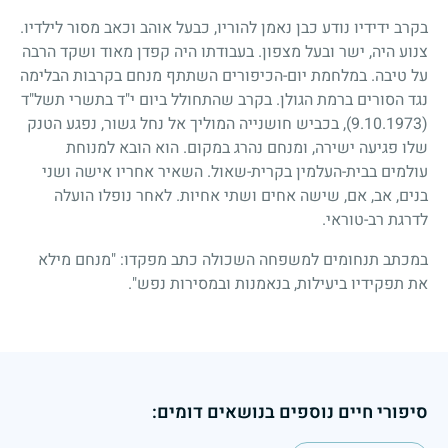
בקרב ידידיו נודע כבן נאמן להוריו, כבעל אוהב וכאב מסור לילדיו.
צנוע היה, ישר ובעל מצפון. בעבודתו היה קפדן מאוד ושקד הרבה
על טיבה. במלחמת יום-הכיפורים השתתף מנחם בקרבות הבלימה
נגד הסורים ברמת הגולן. בקרב שהתחולל ביום י"ד בתשרי תשל"ד
(9.10.1973)
, בכביש חושנייה המוליך אל נחל גשור, נפגע הטנק
שלו פגיעה ישירה, ומנחם נהרג במקום. הוא הובא למנוחת
עולמים בבית-העלמין בקרית-שאול. השאיר אחריו אישה ושני
בנים, אב, אם, שישה אחים ושתי אחיות. לאחר נופלו הועלה
לדרגת רב-טוראי.
במכתב תנחומים למשפחה השכולה כתב מפקדו: "מנחם מילא
את תפקידיו ביעילות, בנאמנות ובמסירות נפש".
סיפורי חיים נוספים בנושאים דומים: