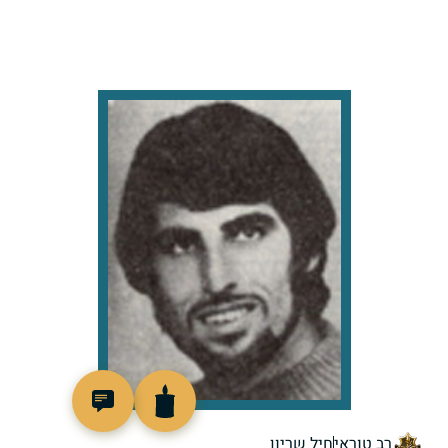
94036
רב טוראי
חיל שריון