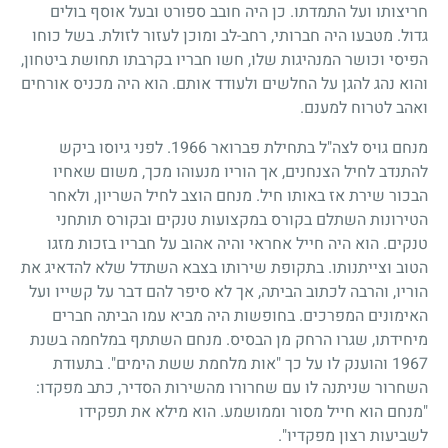
חריצותו ועל התמדתו. כן היה חובב ספורט ובעל אוסף בולים
גדול. מטבעו היה חברותי, רחב-לב ומוכן לעזור לזולת. בשל כוחו
הפיסי וכושר המנהיגות שלו, חשו חבריו בקרבתו תחושת ביטחון,
והוא נהג להגן על החלשים ולעודד אותם. הוא היה מכניס אורחים
ואהב לטרוח למענם.
מנחם גויס לצה"ל בתחילת פברואר
1966
. לפני גיוסו ביקש
להתנדב לחיל הצנחנים, אך הוריו מנעוהו מכך, משום שאחיו
הבכור שירת אז באותו חיל. מנחם הוצב לחיל השריון, ולאחר
הטירונות השתלם בקורס במקצועות טנקים ובקורס תותחני
טנקים. הוא היה חייל אחראי והיה אהוב על חבריו בזכות מזגו
הטוב וצייתנותו. בתקופת שירותו בצבא השתדל שלא להדאיג את
הוריו, והרבה לכתוב הביתה, אך לא סיפר להם דבר על קשייו ועל
האימונים המפרכים. בחופשות היה מביא עמו הביתה חברים
מיחידתו, שגרו הרחק מן הבסיס. מנחם השתתף במלחמה בשנת
1967
והוענק לו על כך "אות מלחמת ששת הימים". בתעודת
השחרור שניתנה לו עם שחרורו מהשירות הסדיר, כתב מפקדו:
"מנחם הוא חייל מסור וממושמע. הוא מילא את תפקידו
לשביעות רצון מפקדיו".