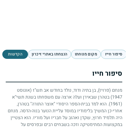
סיפור חייו
מקום מנוחתו
הנצחתו באתרי זיכרון
הקדשות
סיפור חייו
מנחם (פרויז), בן בתיה ודוד, נולד בחודש אב תש"ז (אוגוסט
1947
) בטהרן שבאירן ועלה ארצה עם משפחתו בשנת תשי"א
(1961)
. הוא למד בבית-הספר היסודי "אוצר התורה" בטהרן,
אחרי-כן המשיך בלימודיו במוסד עליית הנוער בנוה-הדסה. מנחם
היה תלמיד חרוץ, שקדן ואהוב על חבריו ועל מוריו. הוא הצטיין
במקצועות המתימטיקה וזכה בשבחים רבים ובפרסים על