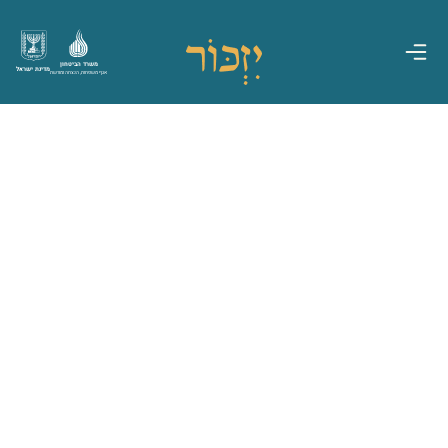
משרד הביטחון
מדינת ישראל
אגף משפחות, הנצחה ומורשת