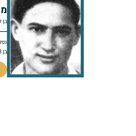
מנ
בן 
נפל 
בן 18 בנופלו
21170