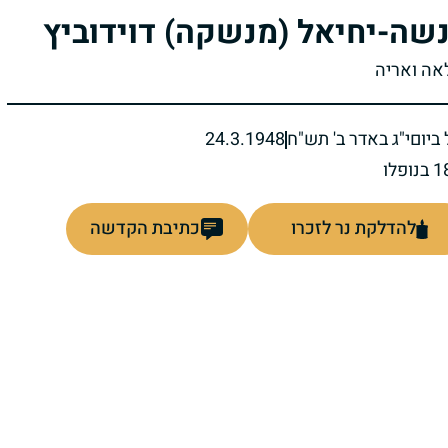
שה-יחיאל (מנשקה) דוידוביץ
לאה ואריה
ביום
י"ג באדר ב' תש"ח
24.3.1948
להדלקת נר לזכרו
כתיבת הקדשה