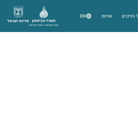
 הזיכרון
אודות
EN
משרד הביטחון
מדינת ישראל
אגף משפחות, הנצחה ומורשת