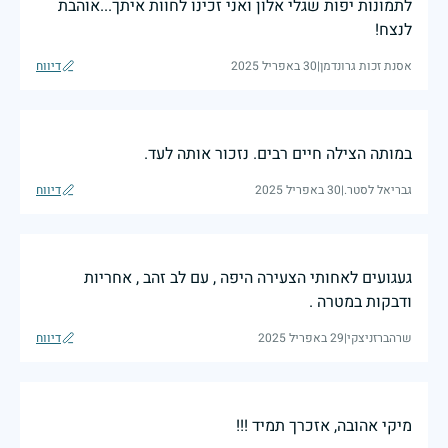
לתמונות יפות שגלי אלון ואני זכינו לחוות איתך...אוהבת
לנצח!
אסנת זכות גרונדמן
|
30 באפריל 2025
דיווח
במותה הצילה חיים רבים. נזכור אותה לעד.
גבריאל לסטר.
|
30 באפריל 2025
דיווח
געגועים לאחותי הצעירה היפה , עם לב זהב , אחריות
ודבקות במטרה .
שרהברזניצקי
|
29 באפריל 2025
דיווח
מיקי אהובה, אזכרך תמיד !!!