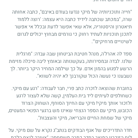
"חייה ותוכניותיה של מיקי נגדעו בעודם באיבם", כתבה אחותה
שרה, "במכתב שכתבה לידיד כתבה היא עצמה: 'רוצה ללמוד
תיאטרון והיסטוריה, אלא שאי אפשר לדעת ובכלל אי אפשר
לתכנן תוכניות לעתיד רחוק כי גורמים מבחוץ יכולים לגרום
לשינויים מרחיקים'".
ספד לה אהרל'ה, מנהל חטיבת הביטחון שבה עבדה: "מרגלית
שלנו. לבדה ובמסירותה, בעקשנותה ובאומץ ליבה סיכלה מזימת
הרשע לפגוע בהמון אדם. על כך שילמה המחיר היקר ביותר. לך
נשבענו כי נעשה הכול שקורבנך לא יהיה לשווא".
בחוברת שהוצאה לזכרה כתב פרי, חבר לעבודה: "רגע עם מיקי.
כשחולפים לעיתים ליד בית העלמין, קשה שלא לעצור לרגע
ולזכור אותך מיקי! מיקי עם החיוך הסוחף, השחוק הצרוד
הכובש, מיקי עם הספר הנצחי שאינו מש ברגעי הפנאי המעטים,
מיקי של שמחת החיים והבריאה, מיקי והעצבות".
חדר התדריכים של אגף הבודקים בנתב"ג נקרא על שם מיקי. על
לוח הזיכרון המוצב בחדר כתבה משפחתה: "צעירה לנצח הלכת