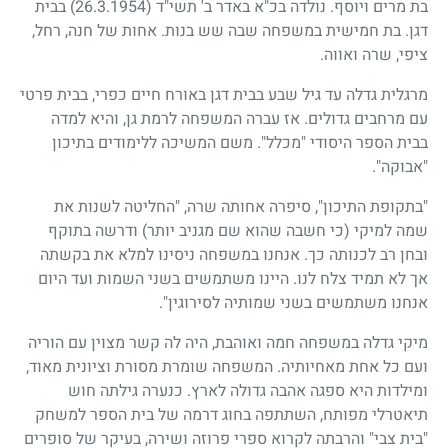
בת מרים ויוסף. נולדה בכ"א באדר ב' תשי"ד
(26.3.1954)
בבית
דגן. בת חמישית במשפחה שבה שש בנות. אחות של חנה, רחל,
ציפי, שרה ואווה.
מרגלית גדלה עד גיל שבע בבית דגן באורח חיים כפרי, בבית פרטי
עם מרחבים גדולים. אז עברה המשפחה לרמת גן, והיא למדה
בבית הספר היסודי "מכלל". משם המשיכה ללימודים בתיכון
"אבוקה".
"בתקופת התיכון", סיפרה אחותה שרה, "החליטה לשנות את
שמה למיקי (כי חשבה שהוא שם מגניב יותר) ודרשה בתוקף
ובחן רב לכנותה כך. אנחנו במשפחה ניסינו למלא את בקשתה
אך לא תמיד צלח לנו. היינו משתמשים בשני השמות ועד היום
אנחנו משתמשים בשני שמותיה לסירוגין".
מיקי גדלה במשפחה חמה ואוהבת, היה לה קשר מצוין עם הוריה
ועם כל אחת מאחיותיה. המשפחה שומרת מסורת וציונית מאוד,
ומילדות היא ספגה אהבה גדולה לארץ. כנערה גילתה חוש
תיאטרלי מפותח, השתתפה בחוג דרמה של בית הספר למשחק
"בית צבי" והרבתה לקרוא ספרי פרוזה ושירה, בעיקר של סופרים