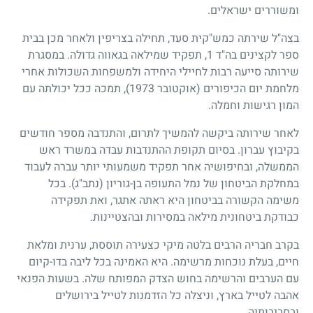
ומשוררים ישראלים.
בצה"ל שירתה כמש"קית סעד, תחילה בצריפין ולאחר מכן בבית
ספר לקצינים בה"ד 1, תפקיד שמילאה בגאווה גדולה. במסגרת
שירותה סייעה רבות לחיילי היחידה ולמשפחות השכולות אחרי
מלחמת יום הכיפורים (אוקטובר 1973), תמכה ככל יכולתה עם
המון רגישות וחמלה.
לאחר שירותה ביקשה להמשיך לתרום, והתנדבה מספר חודשים
בקיבוץ עברון. בסיום תקופת ההתנדבות עבדה במשרד ראש
הממשלה, ובחיפושיה אחר תפקיד משמעותי יותר עברה לעבוד
במחלקת הביטחון של נמל התעופה בן-גוריון (נתב"ג). בכל
משימה הקשורה בביטחון היא ראתה אתגר, ואת תפקידה
כבודקת ביטחונית מילאה במסירות ובהצטיינות.
בקרב חבריה הרבים בלטה מיקי כצעירה תוססת, ערנית ומלאת
חיים, בעלת נוכחות מרשימה. היא האמינה בכל ליבה בדו-קיום
עם הערבים והרשימה בחוש הצדק המפותח שלה. בשעות הפנאי
אהבה לטייל בארץ, וניצלה כל הזדמנות לטייל בירושלים
ובסביבותיה.