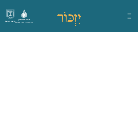
משרד הביטחון
מדינת ישראל
אגף משפחות, הנצחה ומורשת