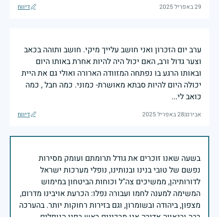
29 באפריל 2025
דיווח
ערב יום הזכרון ואני חושב עלייך מיקי. חושב ותוהה בכאב
וצער גדול ורב, האם יכול היה להיות אחרת באותו היום
ובאותו הרגע בו נפתחה המזוודה הארורה ואולי גם את היית
יכולה היום להיות סבתא מאושרת- כמוני. כמה חבל , כמה
כואב לי...
אבירם
|
28 באפריל 2025
דיווח
בשעה שאנו זוכרים את גודל תרומתם ועומק מסירות
נפשם של טובי בנינו ובנותינו, נופלי מערכות ישראל
לדורותיהן, ממשיכים צה"ל וכוחות הביטחון במימוש
המשימה למענה לחמו ועבורה נפלו: הכרעת אויבינו מדרום,
מצפון, ביהודה ובשומרון, וגם בזירות רחוקות יותר. בהערכה
רבה ובגאווה אדירה אנו מרכינים ראש בפני הנופלים