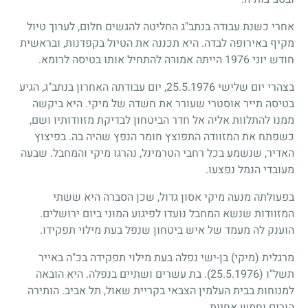
אחרי כשנת עבודה בנתב"ג החליטה להגשים חלום, לערוך טיול
מקיף באירופה לבדה. היא תכננה את הטיול בקפדנות, ובראשית
חודש יוני 1976 הייתה אמורה להתחיל אותו בטיסה לרומא.
בצהרי יום שלישי 25.5.1976, יום עבודתה האחרון בנתב"ג, הגיע
בטיסה תייר אוסטרי שעורר את חשדה של מיקי. היא ביקשה
ממנו להתלוות אליה אל חדר הביטחון לבדיקת מזוודותיו ושם,
כשפתח את המזוודה התפוצץ חומר הנפץ שהיה בה. בפיצוץ
האדיר, שנשמע בכל רחבי הטרמינל, נהרגו מיקי והמחבל. שבעה
מעובדי הנמל נפצעו.
בפעולתה מנעה מיקי אסון גדול, שכן הסברה היא ששתי
המזוודות שנשא המחבל נועדו לפיגוע המוני ביום ירושלים.
הוענק לה מעמד של איש ביטחון שנפל בעת מילוי תפקידו.
מרגלית (מיקי) בן-ישי נפלה בעת מילוי תפקידה בכ"ה באייר
תשל"ו
(25.5.1976)
. בת עשרים ושתיים בנפלה. היא הובאה
למנוחות בבית העלמין הצבאי בקריית שאול, תל אביב. הותירה
הורים וחמש אחיות.