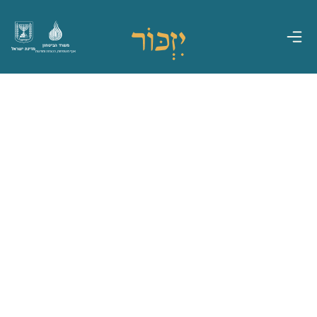
משרד הביטחון
מדינת ישראל
אגף משפחות, הנצחה ומורשת