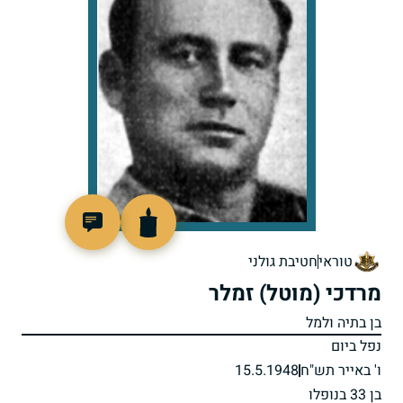
90889
טוראי
חטיבת גולני
מרדכי (מוטל) זמלר
בן בתיה ולמל
נפל ביום
ו' באייר תש"ח
15.5.1948
בן 33 בנופלו