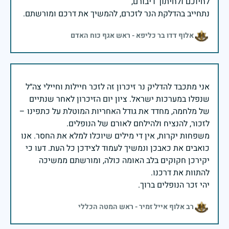
נתחייב בהדלקת הנר לזכרם, להמשיך את דרכם ומורשתם.
אלוף דדו בר כליפא - ראש אגף כוח האדם
אני מתכבד להדליק נר זיכרון זה לזכר חיילות וחיילי צה״ל
שנפלו במערכות ישראל. ציון יום הזיכרון לאחר שנתיים
של מלחמה, מחדד את גודל האחריות המוטלת על כתפינו –
משפחות יקרות, אין די מילים שיוכלו למלא את החסר. אנו
כואבים את כאבכן ונמשיך לעמוד לצידכן כל העת. דעו כי
יקירכן חקוקים בלב האומה כולה, ומורשתם ממשיכה
יהי זכר הנופלים ברוך.
רב אלוף אייל זמיר - ראש המטה הכללי