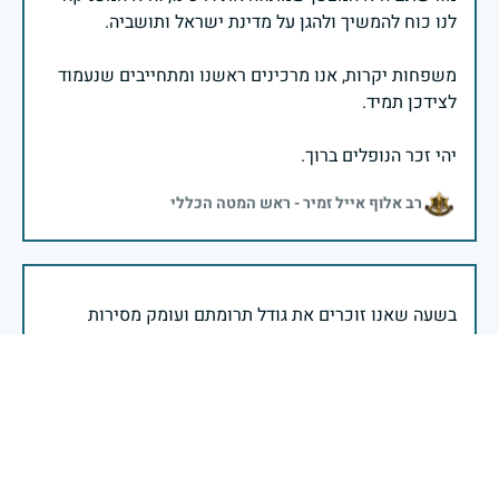
משפחות יקרות, אנו מרכינים ראשנו ומתחייבים שנעמוד
יהי זכר הנופלים ברוך.
רב אלוף אייל זמיר - ראש המטה הכללי
בשעה שאנו זוכרים את גודל תרומתם ועומק מסירות
נפשם של טובי בנינו ובנותינו, נופלי מערכות ישראל
לדורותיהן, ממשיכים צה"ל וכוחות הביטחון במימוש
המשימה למענה לחמו ועבורה נפלו: הכרעת אויבינו מדרום,
מצפון, ביהודה ובשומרון, וגם בזירות רחוקות יותר. בהערכה
רבה ובגאווה אדירה אנו מרכינים ראש בפני הנופלים
והנופלות, מאמצים את משפחותיהם אל לבנו, וממשיכים