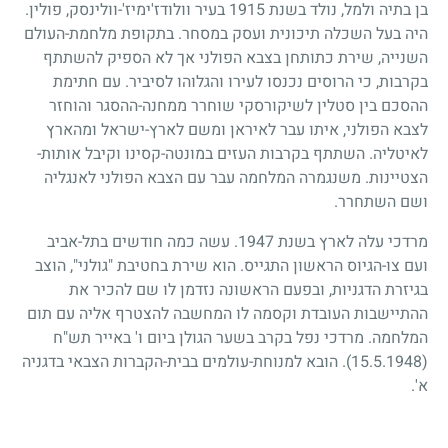
בן בתיה ולמל, נולד בשנת
1915
בעיר וולודז'ימיז'-וולינסק, פולין.
היה בעל השכלה תיכונית ועסק במסחר. בתקופת מלחמת-העולם
השנייה, שירת כתותחן בצבא הפולני אך לא הספיק להשתתף
בקרבות, כי הרוסים נכנסו לעירו והגלוהו לסיביר. עם חתימת
ההסכם בין סטלין לשיקורסקי שוחרר ממחנה-ההסגר והוחזר
לצבא הפולני, איתו עבר לאיראן ומשם לארץ-ישראל ומהארץ
לאיטליה. השתתף בקרבות העזים במונטה-קסינו וקיבל אותות-
הצטיינות. משנגמרה המלחמה עבר עם הצבא הפולני לאנגליה
ושם השתחרר.
מרדכי עלה לארץ בשנת
1947
. עשה כמה חודשים בתל-אביב
ועם צו-הגיוס הראשון התגייס. הוא שירת בחטיבת "גולני", הוצב
בגיזרת הדגניות, ובפעם הראשונה נזדמן לו שם להכיר את
ההתיישבות העובדת וקסמה לו המחשבה להצטרף אליה עם תום
המלחמה. מרדכי נפל בקרב בשער הגולן ביום ו' באייר תש"ח
(15.5.1948)
. הובא למנוחת-עולמים בבית-הקברות הצבאי בדגניה
א'.