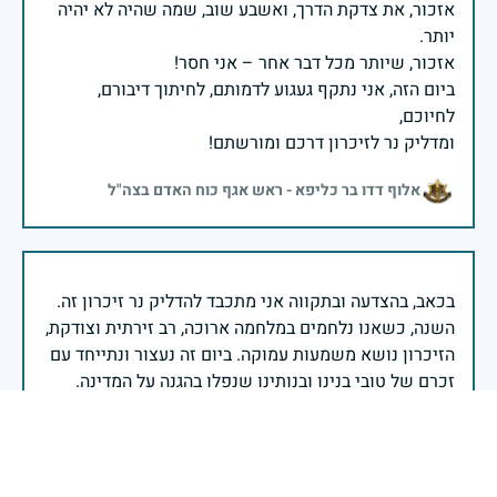
אזכור, את צדקת הדרך, ואשבע שוב, שמה שהיה לא יהיה
ביום הזה, אני נתקף געגוע לדמותם, לחיתוך דיבורם,
ומדליק נר לזיכרון דרכם ומורשתם!
אלוף דדו בר כליפא - ראש אגף כוח האדם בצה"ל
בכאב, בהצדעה ובתקווה אני מתכבד להדליק נר זיכרון זה.
השנה, כשאנו נלחמים במלחמה ארוכה, רב זירתית וצודקת,
הזיכרון נושא משמעות עמוקה. ביום זה נעצור ונתייחד עם
זכרם של טובי בנינו ובנותינו שנפלו בהגנה על המדינה.
מורשתם היא המצפן שמתווה את דרכינו, והיא המעניקה
משפחות יקרות, אנו מרכינים ראשנו ומתחייבים שנעמוד