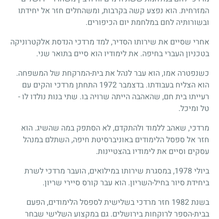
המזרחית. הוא נפצע קשה בקרבות, ומשהחלים חזר אל יחידתו
ובשורותיה לחם במלחמת יום הכיפורים.
אחרי שסיים את שירותו הסדיר, למד מרדכי הנדסת אלקטרוניקה
בטכניון העברי בחיפה. את לימודיו הוא סיים בתואר שני.
כשנפטרה אמו, הוא עבר לנהל את בית-המרקחת של המשפחה.
הוא הצליח בעבודתו. בדצמבר
1972
התחתן מרדכי והקים עם
רעייתו בית חם, שהאהבה הייתה שרויה בו. שתי בנות נולדו לו
-
טל ומיכל.
מרדכי, שאהב ללמוד ולהתקדם, לא הסתפק במה שהשיג. הוא
חזר אל ספסל הלימודים באוניברסיטת חיפה, השתלם במנהל
עסקים וסיים את לימודיו בהצטיינות.
ביולי
1978
, במסגרת שירותו במילואים, הועבר מרדכי לשרת
ביחידת סיור בחיל-השריון. הוא עבר קורס סיירי שריון.
בשנת
1982
חזר מרדכי בשלישית לספסל הלימודים, הפעם
בבית-הספר לרוקחות בירושלים. גם במקצוע השלישי שבחר