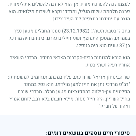
לעצמו זכה להערכת מוריו, אך הוא לא זכה להשלים את לימודיו.
פרצה מלחמת שלום הגליל, ומרדכי נקרא לשירות מילואים. הוא
הוצב עם יחידתו בתצפית ליד העיר צידון.
ביום ז' בטבת תשמ"ג
(23.12.1982)
טמנו מחבלים מטען נפץ
בעמדתו, המטען התפוצץ ושני חיילים נהרגו. ביניהם היה מרדכי.
בן
37
שנים הוא היה בנופלו.
הוא הובא למנוחות בבית-הקברות הצבאי בחיפה. מרדכי השאיר
אחריו רעיה ושתי בנות.
שר הביטחון אריאל שרון כתב עליו במכתב תנחומים למשפחתו:
"רב"ט מרדכי נתן את חייו למען מולדתו. הוא נפל במחנה
הפליטים עין-חילווה בהתפוצצות מטען חבלה. מרדכי שירת
בחיל-השריון, היה חייל מסור, מילא חובתו בלא רבב, לוחם אמיץ
ואהוד על חבריו".
סיפורי חיים נוספים בנושאים דומים: