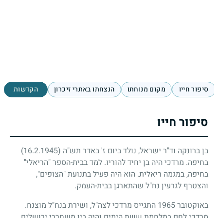
סיפור חייו
מקום מנוחתו
הנצחתו באתרי זיכרון
הקדשות
סיפור חייו
בן ברונקה וד"ר ישראל, נולד ביום ז' באדר תש"ה
(16.2.1945)
בחיפה. מרדכי היה בן יחיד להוריו. למד בבית-הספר "הריאלי"
בחיפה, במגמה ריאלית. הוא היה פעיל בתנועת "הצופים",
והצטרף לגרעין נח"ל שהתארגן בבית-העמק.
באוקטובר
1965
התגייס מרדכי לצה"ל, ושירת בנח"ל מוצנח.
מרדכי לחם במלחמת ששת הימים והיה בין משחררי ירושלים