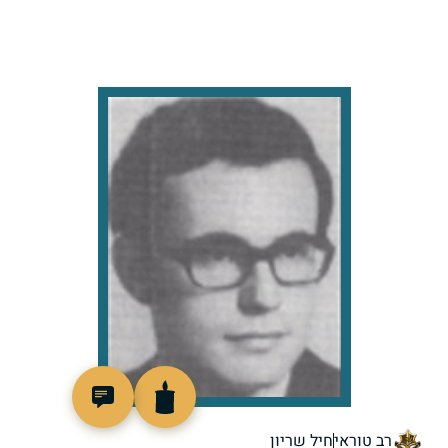
510367
רב טוראי
חיל שריון