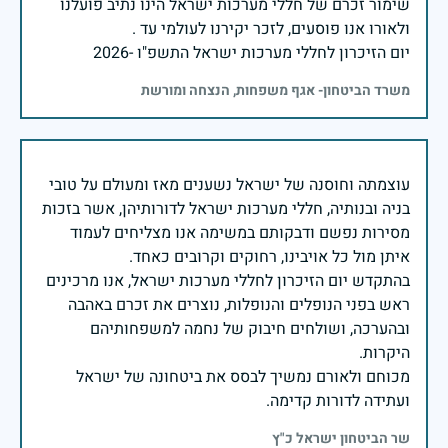
שימור זכרם של חללי מערכות ישראל הינו נתיב פועלנו
יום הזיכרון לחללי מערכות ישראל התשפ"ו -2026
משרד הביטחון- אגף משפחות, הנצחה ומורשת
עוצמתה וחוסנה של ישראל נשענים מאז ומעולם על טובי
בניה ובנותיה, חללי מערכות ישראל לדורותיהן, אשר בזכות
מסירות נפשם ודבקותם במשימה אנו מצליחים לעמוד
בהתקדש יום הזיכרון לחללי מערכות ישראל, אנו מרכינים
ראש בפני הנופלים והנופלות, נוצרים את זכרם באהבה
ובהערכה, ושולחים חיבוק של נחמה למשפחותיהם
מכוחם ולאורם נמשיך לבסס את ביטחונה של ישראל
ועתידה לדורות קדימה.
שר הביטחון ישראל כ"ץ