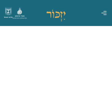
משרד הביטחון
מדינת ישראל
אגף משפחות, הנצחה ומורשת