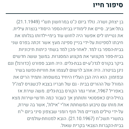
סיפור חייו
בן יצחק ושרה. נולד ביום כ"ט במרחשון תש"י
(21.1.1949)
בתל-אביב. סיים את לימודיו בבית-הספר היסודי בנצרת עילית.
את נטייתו לים אפשר היה לחוש עוד בימי-ילדותו בגלותו את
חיבתו לספינות על-ידי בניין ספינה מעץ אשר זכתה בפרס שני
בבית-הספר בו למד. לאחר-מכן למד בשתי כיתות תיכוניות
בבית-ספר מקצועי את מקצוע המסגרות. במשך ששה חדשים
ביקר בקורס לגדנ"ע-ים בבת-גלים. היה חובב ספורט (כדורגל) וגם
ניגן בגיטרה. היה אוהב לרשום לעצמו את חוויות-נפשו בשיר
ובפזמון. הוא היה הבן העליז היחיד במשפחה ותמיד הרים את
המורל של ההורים בבית
-
גם של חבריו בצבא לכשגויס לצה"ל
באפריל
1967
, אחרי גמר הקורס בבת-גלים. משה שירת אז
בחיל-הים כאפסנאי ותותחן אך כעבור כמה חדשי-שירות מצא
את מותו עם טיבוע המשחתת אח"י "אילת", אשר בה שירת,
על-ידי טילים מצריים מול חוף רומני שבצפון סיני ביום י"ח
בתשרי תשכ"ח
(21.10.1967)
. הובא למנוחת-עולמים
בבית-הקברות הצבאי בקרית שאול.