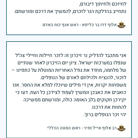
נתחייב בהדלקת הנר לזכרם, להמשיך את דרכם ומורשתם.
אלוף דדו בר כליפא - ראש אגף כוח האדם
אני מתכבד להדליק נר זיכרון זה לזכר חיילות וחיילי צה״ל
שנפלו במערכות ישראל. ציון יום הזיכרון לאחר שנתיים
של מלחמה, מחדד את גודל האחריות המוטלת על כתפינו –
משפחות יקרות, אין די מילים שיוכלו למלא את החסר. אנו
כואבים את כאבכן ונמשיך לעמוד לצידכן כל העת. דעו כי
יקירכן חקוקים בלב האומה כולה, ומורשתם ממשיכה
יהי זכר הנופלים ברוך.
רב אלוף אייל זמיר - ראש המטה הכללי