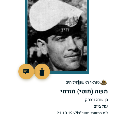
46116
טוראי ראשון
חיל הים
משה (מוטי) מזרחי
בן שרה ויצחק
נפל ביום
י"ח בתשרי תשכ"ח
21.10.1967