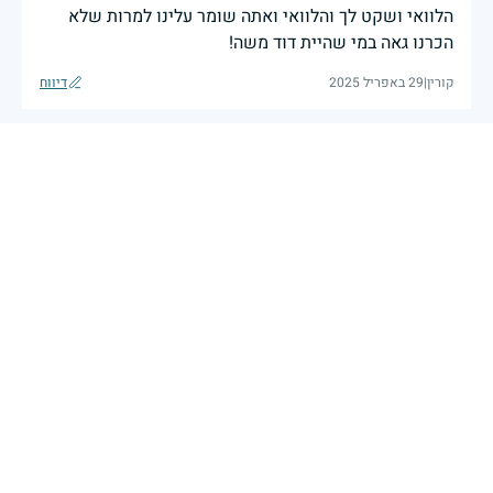
הלוואי ושקט לך והלוואי ואתה שומר עלינו למרות שלא
הכרנו גאה במי שהיית דוד משה!
קורין
|
29 באפריל 2025
דיווח
בשעה שאנו זוכרים את גודל תרומתם ועומק מסירות
נפשם של טובי בנינו ובנותינו, נופלי מערכות ישראל
לדורותיהן, ממשיכים צה"ל וכוחות הביטחון במימוש
המשימה למענה לחמו ועבורה נפלו: הכרעת אויבינו מדרום,
מצפון, ביהודה ובשומרון, וגם בזירות רחוקות יותר. בהערכה
רבה ובגאווה אדירה אנו מרכינים ראש בפני הנופלים
והנופלות, מאמצים את משפחותיהם אל לבנו, וממשיכים
במשימה להבטחת קיומה של ישראל לדורי דורות. יחד
נעשה ונצליח.
שר הביטחון ישראל כ"ץ