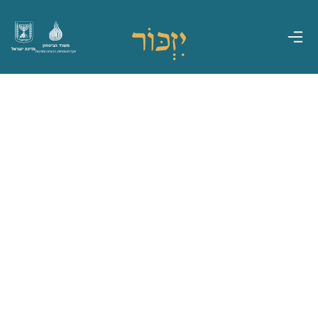
משרד הביטחון
מדינת ישראל
אגף משפחות, הנצחה ומורשת