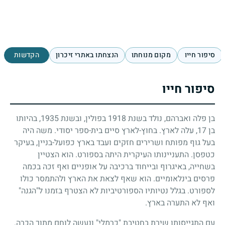
סיפור חייו
מקום מנוחתו
הנצחתו באתרי זיכרון
הקדשות
סיפור חייו
בן פלה ואברהם, נולד בשנת
1918
בפולין, ובשנת
1935
, בהיותו
בן
17
, עלה לארץ. בחוץ-לארץ סיים בית-ספר יסודי. משה היה
בעל גוף מפותח ושרירים חזקים ועבד בארץ כפועל-בניין, בעיקר
כטפסן. התעניינותו העיקרית היתה בספורט. הוא הצטיין
בשחייה, באיגרוף ובייחוד ברכיבה על אופניים ואף זכה בכמה
פרסים בינלאומיים. הוא שאף לצאת את הארץ ולהתמסר כולו
לספורט. בגלל נטיותיו הספורטיביות לא הצטרף בזמנו ל"הגנה"
ואף לא התערה בארץ.
עם התגייסותו שירת בחטיבת "כרמלי" ונעשה לוחם מתוך הכרה.