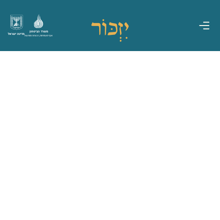
משרד הביטחון
מדינת ישראל
אגף משפחות, הנצחה ומורשת