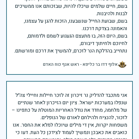
בשם, חיים שלמים שיכלו להיות, שבזכותם אנו ממשיכים
בשם, שבועת החייל שנשבענו, הזכות להגן על עצמנו,
בשם, היום הזה, בו מתעצם הגעגוע לשמם ולדמותם,
נתחייב בהדלקת הנר לזכרם, להמשיך את דרכם ומורשתם.
אלוף דדו בר כליפא - ראש אגף כוח האדם
אני מתכבד להדליק נר זיכרון זה לזכר חיילות וחיילי צה״ל
שנפלו במערכות ישראל. ציון יום הזיכרון לאחר שנתיים
של מלחמה, מחדד את גודל האחריות המוטלת על כתפינו –
משפחות יקרות, אין די מילים שיוכלו למלא את החסר. אנו
כואבים את כאבכן ונמשיך לעמוד לצידכן כל העת. דעו כי