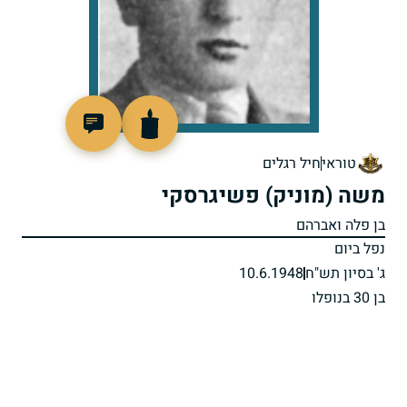
91829
טוראי
חיל רגלים
משה (מוניק) פשיגרסקי
בן פלה ואברהם
נפל ביום
ג' בסיון תש"ח
10.6.1948
בן 30 בנופלו