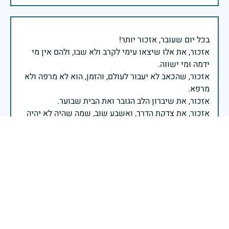
אזכור, את אלו שיצאו עימי לקרב ולא שבו, ולהם אין מי
אזכור, שהכאב לא יעבור לעולם, והזמן, הוא לא מרפה ולא
אזכור, את צדקת הדרך, ואשבע שוב, שמה שהיה לא יהיה
ביום הזה, אני נתקף געגוע לדמותם, לחיתוך דיבורם,
ומדליק נר לזיכרון דרכם ומורשתם!
אלוף דדו בר כליפא - ראש אגף כוח האדם בצה"ל