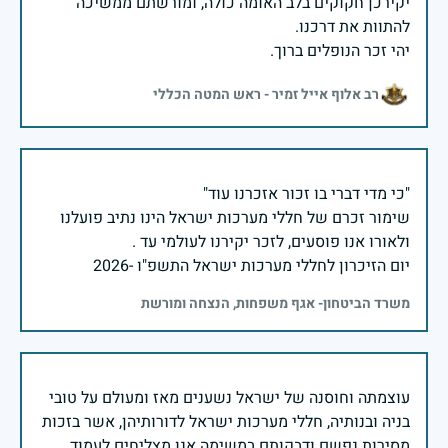
יקירכן חקוקים בלב האומה כולה, ומורשתם ממשיכה
יהי זכר הנופלים ברוך.
רב אלוף אייל זמיר - ראש המטה הכללי
שימור זכרם של חללי מערכות ישראל הינו נתיב פועלנו
יום הזיכרון לחללי מערכות ישראל התשפ"ו -2026
משרד הביטחון- אגף משפחות, הנצחה ומורשת
עוצמתה וחוסנה של ישראל נשענים מאז ומעולם על טובי
בניה ובנותיה, חללי מערכות ישראל לדורותיהן, אשר בזכות
מסירות נפשם ודבקותם במשימה אנו מצליחים לעמוד