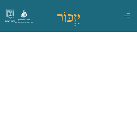
משרד הביטחון
מדינת ישראל
אגף משפחות, הנצחה ומורשת