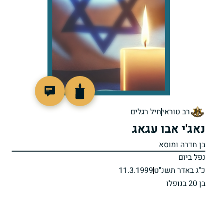
515388
רב טוראי
חיל רגלים
נאג'י אבו עגאג
בן חדרה ומוסא
נפל ביום
כ"ג באדר תשנ"ט
11.3.1999
בן 20 בנופלו