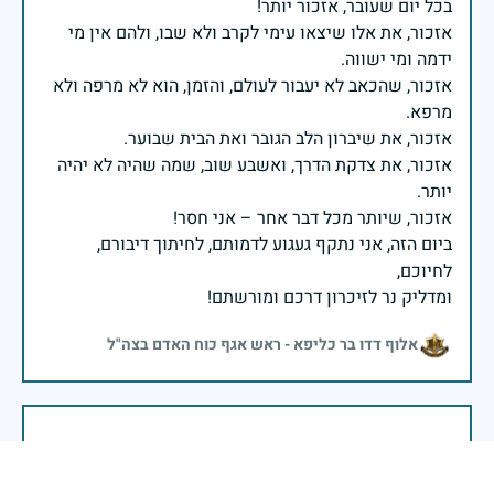
אזכור, את אלו שיצאו עימי לקרב ולא שבו, ולהם אין מי
אזכור, שהכאב לא יעבור לעולם, והזמן, הוא לא מרפה ולא
אזכור, את צדקת הדרך, ואשבע שוב, שמה שהיה לא יהיה
ביום הזה, אני נתקף געגוע לדמותם, לחיתוך דיבורם,
ומדליק נר לזיכרון דרכם ומורשתם!
אלוף דדו בר כליפא - ראש אגף כוח האדם בצה"ל
בכאב, בהצדעה ובתקווה אני מתכבד להדליק נר זיכרון זה.
השנה, כשאנו נלחמים במלחמה ארוכה, רב זירתית וצודקת,