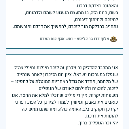
בשם, היום הזה, בו מתעצם הגעגוע לשמם ולדמותם,
נתחייב בהדלקת הנר לזכרם, להמשיך את דרכם ומורשתם.
אלוף דדו בר כליפא - ראש אגף כוח האדם
אני מתכבד להדליק נר זיכרון זה לזכר חיילות וחיילי צה״ל
שנפלו במערכות ישראל. ציון יום הזיכרון לאחר שנתיים
של מלחמה, מחדד את גודל האחריות המוטלת על כתפינו –
משפחות יקרות, אין די מילים שיוכלו למלא את החסר. אנו
כואבים את כאבכן ונמשיך לעמוד לצידכן כל העת. דעו כי
יקירכן חקוקים בלב האומה כולה, ומורשתם ממשיכה
יהי זכר הנופלים ברוך.