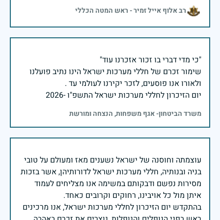
רב אלוף אייל זמיר - ראש המטה הכללי
שימור זכרם של חללי מערכות ישראל הינו נתיב פועלנו
יום הזיכרון לחללי מערכות ישראל התשפ"ו -2026
משרד הביטחון- אגף משפחות, הנצחה ומורשת
עוצמתה וחוסנה של ישראל נשענים מאז ומעולם על טובי
בניה ובנותיה, חללי מערכות ישראל לדורותיהן, אשר בזכות
מסירות נפשם ודבקותם במשימה אנו מצליחים לעמוד
בהתקדש יום הזיכרון לחללי מערכות ישראל, אנו מרכינים
ראש בפני הנופלים והנופלות, נוצרים את זכרם באהבה