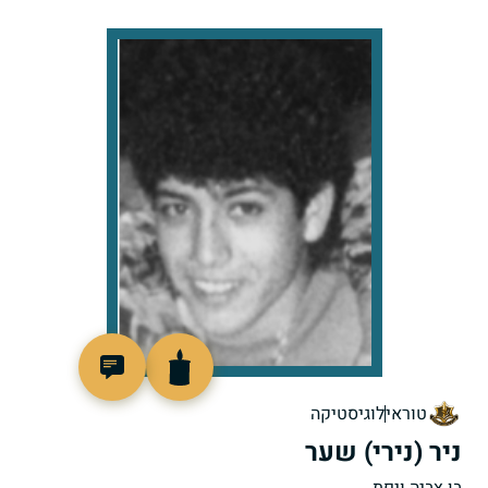
513272
טוראי
לוגיסטיקה
ניר (נירי) שער