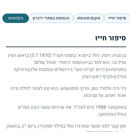
סיפור חייו
מקום מנוחתו
הנצחתו באתרי זיכרון
הקדשות
סיפור חייו
בן צביה ויפת. נולד ביום א' בתמוז תש"ל
(5.7.1970)
בראש העין
וגדל בה. הוא למד בבית-הספר היסודי 'אוהל שלום'
בחטיבת-הביניים 'קרית נוער' בירושלים ובמגמת אלקטרוניקה
בתיכון-מקיף ראש העין.
ניר היה תלמיד טוב, חרוץ וממושמע. הוא נהג לעזור לזולת והיה
אהוד ואהוב על סביבתו.
באוקטובר
1988
גויס לצה"ל. את שירותו עשה כנהג נגמ"ש
בחיל-התחזוקה.
זמן קצר לפני מועד שחרורו נפל במילוי תפקידו, ביום י"ב בחשוון