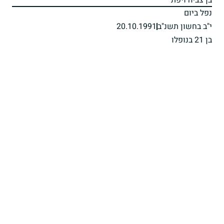
בן צביה ויפת
נפל ביום
י"ב בחשון תשנ"ב
20.10.1991
בן 21 בנופלו