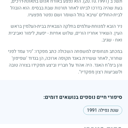
תשנ"ב
(20.10.1991)
. הוא נפצע באורח אנוש בתאונת-דרכים,
בעת שהיה בדרכו לביתו לאחר תורנות שבת בבסיס. הוא הובהל
לבית-החולים 'שיבא' בתל השומר ושם נפטר מפצעיו.
ניר הובא למנוחת-עולמים בחלקה הצבאית בבית-העלמין בראש
העין. השאיר אחריו הורים, שלוש אחיות - יפעת, לימור ואביבית
ואח - שגיב.
במכתב תנחומים למשפחה השכולה כתב מפקדו: "ניר עמד לפני
שחרור, לאחר ששירת באגד תקופה ארוכה, הן בגדוד 'שפיפון'
והן בימ"ח האגד. היה אהוד על חבריו וביצע תפקידו בצורה טובה
ולשביעות רצון מפקדיו".
סיפורי חיים נוספים בנושאים דומים:
שנת נפילה 1991