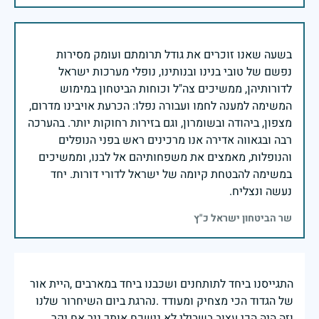
בשעה שאנו זוכרים את גודל תרומתם ועומק מסירות
נפשם של טובי בנינו ובנותינו, נופלי מערכות ישראל
לדורותיהן, ממשיכים צה"ל וכוחות הביטחון במימוש
המשימה למענה לחמו ועבורה נפלו: הכרעת אויבינו מדרום,
מצפון, ביהודה ובשומרון, וגם בזירות רחוקות יותר. בהערכה
רבה ובגאווה אדירה אנו מרכינים ראש בפני הנופלים
והנופלות, מאמצים את משפחותיהם אל לבנו, וממשיכים
במשימה להבטחת קיומה של ישראל לדורי דורות. יחד
נעשה ונצליח.
שר הביטחון ישראל כ"ץ
התגייסנו ביחד לתותחנים ושכבנו ביחד במארבים ,היית אור
של הגדוד הכי מצחיק ומעודד .נהרגת ביום השיחרור שלנו
וזה היה הכי עצוב בשבילי לא נישכח אותך ניר אח יקר