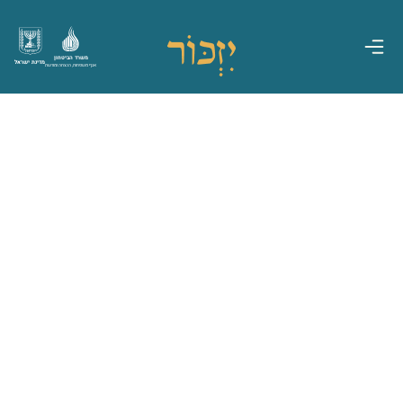
משרד הביטחון
מדינת ישראל
אגף משפחות, הנצחה ומורשת