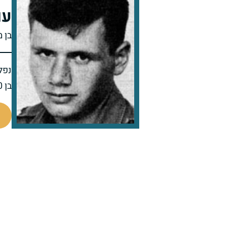
עו
בן מ
נפל 
בן 20 בנופלו
91920