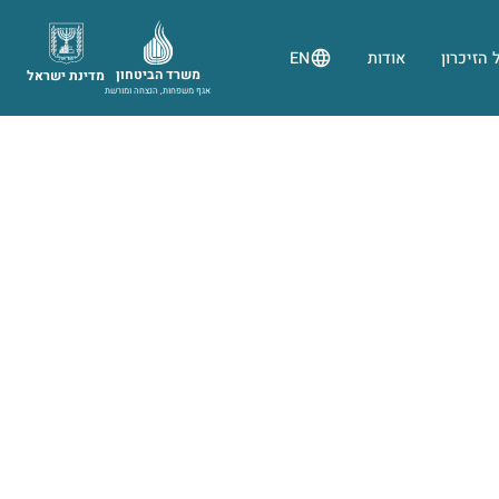
 הזיכרון
אודות
EN
משרד הביטחון
מדינת ישראל
אגף משפחות, הנצחה ומורשת