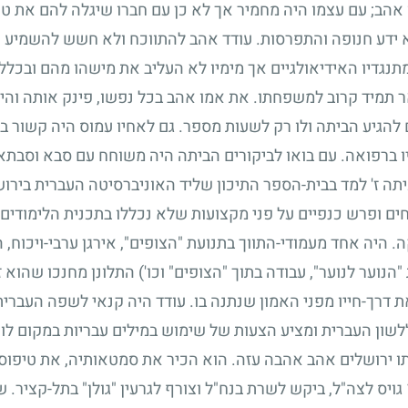
 אהב
;
עם עצמו היה מחמיר אך לא כן עם חברו שיגלה להם את טוב
 ידע חנופה והתפרסות. עודד אהב להתווכח ולא חשש להשמיע 
גדיו האידיאולגיים אך מימיו לא העליב את מישהו מהם ובכלל 
ר תמיד קרוב למשפחתו. את אמו אהב בכל נפשו, פינק אותה והי
להגיע הביתה ולו רק לשעות מספר. גם לאחיו עמוס היה קשור בכ
יו ברפואה. עם בואו לביקורים הביתה היה משוחח עם סבא וסבתא
תה ז' למד בבית-הספר התיכון שליד האוניברסיטה העברית בירושל
 ופרש כנפיים על פני מקצועות שלא נכללו בתכנית הלימודים. 
 היה אחד מעמודי-התווך בתנועת "הצופים", אירגן ערבי-ויכוח, ה
הנוער לנוער", עבודה בתוך "הצופים" וכו') התלונן מחנכו שהוא
ת דרך-חייו מפני האמון שנתנה בו. עודד היה קנאי לשפה העברית
שון העברית ומציע הצעות של שימוש במילים עבריות במקום לוע
דתו ירושלים אהב אהבה עזה. הוא הכיר את סמטאותיה, את טיפו
גויס לצה"ל, ביקש לשרת בנח"ל וצורף לגרעין "גולן" בתל-קציר.