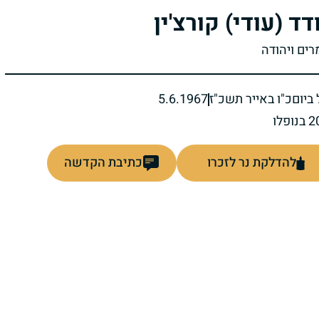
דד (עודי) קורצ'ין
רים ויהודה
ביום
כ"ו באייר תשכ"ז
5.6.1967
להדלקת נר לזכרו
כתיבת הקדשה