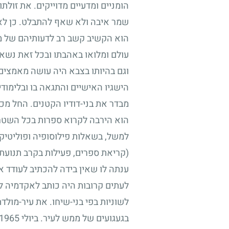
הומניים ומדעיים מדוייקים. את זולתו
שמר איבה ולא שאף להתבלט. כן לא
הוא הקשיב קשב רב לדעותיהם של מתנ
עולם ומלואו באהבתו ובכל זאת נשא
וגם בהיותו בצבא היה עושה מאמצים 
הישגיו האישיים והתגאה בו ובלימוד
מבדר את בני-דודיו הקטנים. החל מכי
הוא הירבה לקרוא ספרות בכל השטחים
למשל, בשאלות פילוסופיה ופוליטיקה.
(קריאת ספרים, פעילות בקרב תנועת "
ענתה לו שאין בידה להכתיב לעודד א
לעתים קרובות היה כותב לאקדמיה לל
לשוניות בפי בני-שיחו. את עיר-מול
בגעגועים של ממש לעיר. ביולי
1965