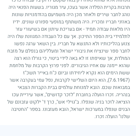
מפתות אלא שהוא נאחז רק במה שקסם לו וקיבל עבודה כרכז
תרבות בקרית הפלדה אשר בעכו, עיר מגוריו. בשעות הפנאי היה
נוהג לחבר שירים ולאחר מכן היה משמיעם בהזדמנויות שונות
באוזני חבריו ומכריו. היה משתתף במופעי ספורט שונים. ידיו
היו מלאות עבודה תמיד - אם בעריכת עיתון אם בשיעורי עזר
לתלמידי בית הספר התיכון. אך עם כל העבודה המגוונת שלו היה
צנוע בהליכותיו ולא התנשא על חבריו. בין השאר ערגה נפשו
לחבר ספר שינציח את גיבורי ישראל ומעלליהם בנפלם על מזבח
המולדת, אך שאיפתו זו לא באה לידי ביטוי, כי גורלו הוא רצה
שהוא יימנה עם אחיו הגיבורים. לפני פרוץ הקרבות של מלחמת
ששת הימים הוא נקרא ליחידתו וביום כ"ח באייר תשכ"ז
(7.6.1967)
, הוא היום השלישי לקרבות, נפל עמי בעקרבה אשר
במבואות שכם. הובא למנוחת עולמים בבית הקברות הצבאי
בנהריה. זכרו הועלה בחוברת "לזכר קדושים", אשר עיריית עכו
הוציאה לזכר בניה שנפלו. ב"גוילי אש", כרך ד' ילקוט עזבונם של
הבנים שנפלו במערכות ישראל, הובא מעזבונו. בספר "החטיבה
שלנו" הועלה זכרו.