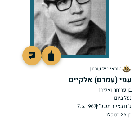
45905
טוראי
חיל שריון
עמי (עמרם) אלקיים
בן פריחה ואליהו
נפל ביום
כ"ח באייר תשכ"ז
7.6.1967
בן 25 בנופלו