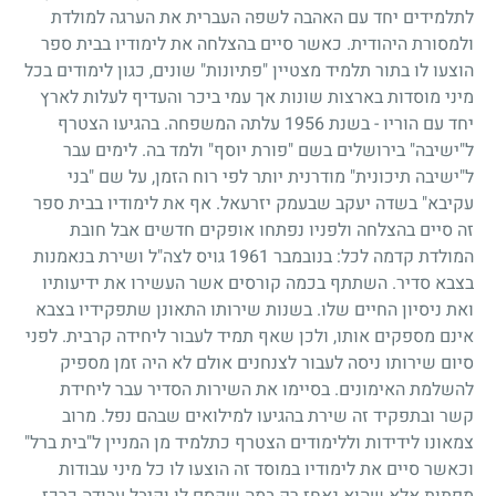
לתלמידים יחד עם האהבה לשפה העברית את הערגה למולדת
ולמסורת היהודית. כאשר סיים בהצלחה את לימודיו בבית ספר
הוצעו לו בתור תלמיד מצטיין "פתיונות" שונים, כגון לימודים בכל
מיני מוסדות בארצות שונות אך עמי ביכר והעדיף לעלות לארץ
יחד עם הוריו - בשנת
1956
עלתה המשפחה. בהגיעו הצטרף
ל"ישיבה" בירושלים בשם "פורת יוסף" ולמד בה. לימים עבר
ל"ישיבה תיכונית" מודרנית יותר לפי רוח הזמן, על שם "בני
עקיבא" בשדה יעקב שבעמק יזרעאל. אף את לימודיו בבית ספר
זה סיים בהצלחה ולפניו נפתחו אופקים חדשים אבל חובת
המולדת קדמה לכל: בנובמבר
1961
גויס לצה"ל ושירת בנאמנות
בצבא סדיר. השתתף בכמה קורסים אשר העשירו את ידיעותיו
ואת ניסיון החיים שלו. בשנות שירותו התאונן שתפקידיו בצבא
אינם מספקים אותו, ולכן שאף תמיד לעבור ליחידה קרבית. לפני
סיום שירותו ניסה לעבור לצנחנים אולם לא היה זמן מספיק
להשלמת האימונים. בסיימו את השירות הסדיר עבר ליחידת
קשר ובתפקיד זה שירת בהגיעו למילואים שבהם נפל. מרוב
צמאונו לידידות וללימודים הצטרף כתלמיד מן המניין ל"בית ברל"
וכאשר סיים את לימודיו במוסד זה הוצעו לו כל מיני עבודות