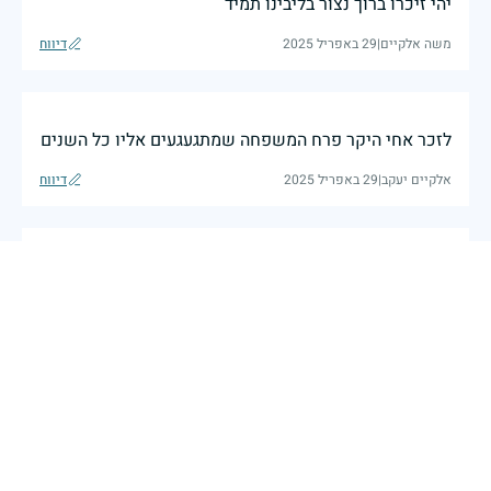
יהי זיכרו ברוך נצור בליבינו תמיד
משה אלקיים
|
29 באפריל 2025
דיווח
לזכר אחי היקר פרח המשפחה שמתגעגעים אליו כל השנים
אלקיים יעקב
|
29 באפריל 2025
דיווח
לזכר אחי שנפל בדמי ימיו , אהב את המולדת . שיריו על
המולדת כתובים בספר גוילי אש.
שמעון אלקיים
|
29 באפריל 2025
דיווח
בכאב, בהצדעה ובתקווה אני מתכבד להדליק נר זיכרון זה.
השנה, כשאנו נלחמים במלחמה ארוכה, רב זירתית וצודקת,