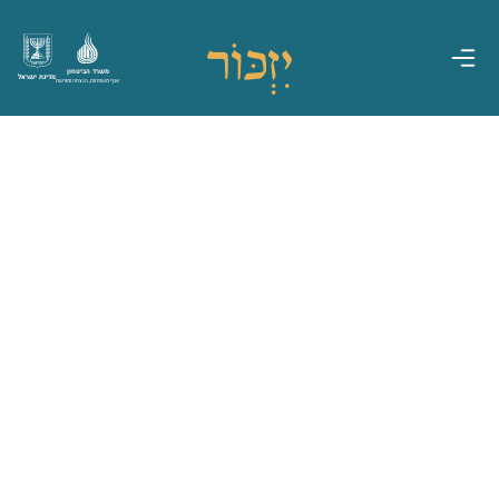
משרד הביטחון
מדינת ישראל
אגף משפחות, הנצחה ומורשת