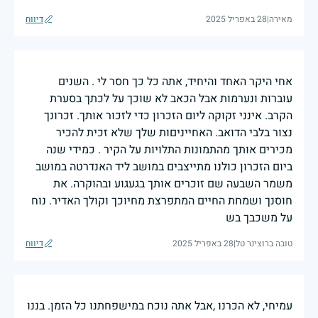
מאירה
|
28 באפריל 2025
דיווח
אחי היקר האחד והיחיד, אתה כל כך חסר לי . השנים
עוברות ונערמות אבל הכאב לא שוכך על לכתך בסערת
הקרב. אינני זקוקה ליום הזכרון כדי לזכור אותך. זכרונך
נצור בלבי הדואב. האחייניםות שלך שלא זכית להכיר
מכירים אותך מהתמונות התלויות על הקיר . כמידי שנה
ביום הזכרון כולנו מתייצבים במושב ליד האנדרטה במושב
משמר השבעה שם זוכרים אותך בגעגוע ובהוקרה. את
חוסנך ושמחת החיים המתפרצת מחיוכך וקולך האדיר. נוח
על משכבך בש
טובה ברוצינר טל
|
28 באפריל 2025
דיווח
עמיחי, לא הכרנו ,אבל אתה נוכח במישפחתנו כל הזמן. בננו