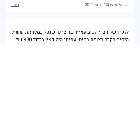
ישראל אמיר
|
13 במאי 2024
דיווח
לזכרו של חברי הטוב עמיחי ברוצ׳ינר שנפל במלחמת ששת
הימים בקרב בצומת רפיח. עמיחי היה קצין בגדוד 890 של
הצנחנים שהסתער באומץ רב בראש מחלקתו על הצומת
ברפיח ושם נפל. יהי זכרו ברוך.
שמוליק הדר.
|
12 במאי 2024
דיווח
כבוד גדול לשאת את שמך מחר על החולצה כשארוץ
במסגרת המיזם. .תודה לך על הגבורה .תודה למשפחה על
המחיר הכבד .
רינת
|
12 במאי 2024
דיווח