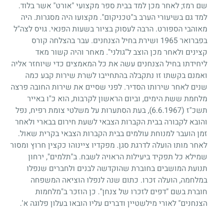
שם רמז
;
לאחר מכן למד בבית ספר מקצועי "אורט" אשר בלוד.
למד גם בשיעורי הערב ב"טכניקום". מקצועו היה מסגרות. היה
מאוהבי הספורט. הרבה לעסוק בציור בשעות הפנאי. גויס לצה"ל
בפברואר
1965
ושירת בחיל הצנחנים. עבר בהצלחה קורס
קצינים ולאחר מכן הוצב ל"גולני". מאחר והיה קשור מאד
ליחידתו בחיל הצנחנים עשה את כל המאמצים כדי שיוחזר אליה
ואמנם בקשתו זו נתקבלה בהתחייבו לשרת שירות קבע כמה
שנים לאחר שירותו הסדיר. לפני שסיים את שירות החובה פרצה
מלחמת ששת הימים, וביום הראשון לקרבות, הוא כ"ו באייר
תשכ"ז
(6.6.1967)
, בעת הסתערות על משלטי צומת רפיח, נפל
והובא לקבורה בבית הקברות הצבאי לשעת חירום בבארי ולאחר
זמן הועבר למנוחת עולמים בבית הקברות הצבאי בקרית שאול.
לאחר מותו הועלה לדרגת סגן. מפקדיו ציינוהו כקצין חרוץ ומסור
שמילא כל תפקיד ביעילות הראויה לשבח. ב"תלמים", ירחון
תנועת המושבים בחוברת שהוקדשה לבנים ולחברים שנפלו
במלחמה, הועלה זכרו. כתום שנה לנפלו הוציאה המשפחה
חוברת בשם "דפים לזכרו של צנחן". כן הוזכר ב"מלחמות
הצנחנים" לאורי מילשטיין ודברים עליו הובאו בעלון פלוגה א'.