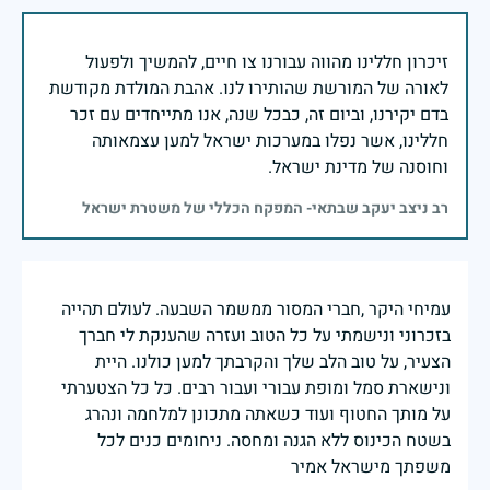
זיכרון חללינו מהווה עבורנו צו חיים, להמשיך ולפעול
לאורה של המורשת שהותירו לנו. אהבת המולדת מקודשת
בדם יקירנו, וביום זה, כבכל שנה, אנו מתייחדים עם זכר
חללינו, אשר נפלו במערכות ישראל למען עצמאותה
וחוסנה של מדינת ישראל.
רב ניצב יעקב שבתאי- המפקח הכללי של משטרת ישראל
עמיחי היקר ,חברי המסור ממשמר השבעה. לעולם תהייה
בזכרוני ונישמתי על כל הטוב ועזרה שהענקת לי חברך
הצעיר, על טוב הלב שלך והקרבתך למען כולנו. היית
ונישארת סמל ומופת עבורי ועבור רבים. כל כל הצטערתי
על מותך החטוף ועוד כשאתה מתכונן למלחמה ונהרג
בשטח הכינוס ללא הגנה ומחסה. ניחומים כנים לכל
משפתך מישראל אמיר