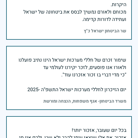
מכוחם ולאורם נמשיך לבסס את ביטחונה של ישראל
ועתידה לדורות קדימה.
שר הביטחון ישראל כ"ץ
שימור זכרם של חללי מערכות ישראל הינו נתיב פועלנו
יום הזיכרון לחללי מערכות ישראל התשפ"ה -2025
משרד הביטחון- אגף משפחות, הנצחה ומורשת
אזכור, את אלו שיצאו עימי לקרב ולא שבו, ולהם אין מי