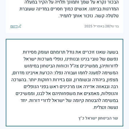
הבכור נקרא על שמך ותמונך תלויה על הקיר במעלה
המדרגות בביתנו. אנשים כמוך חסרים במדינה שעוברת
טלטלה קשה. נזכור אותך לתמיד.
בני טל
|
28 באפריל 2025
דיווח
בשעה שאנו זוכרים את גודל תרומתם ועומק מסירות
נפשם של טובי בנינו ובנותינו, נופלי מערכות ישראל
לדורותיהן, ממשיכים צה"ל וכוחות הביטחון במימוש
המשימה למענה לחמו ועבורה נפלו: הכרעת אויבינו מדרום,
מצפון, ביהודה ובשומרון, וגם בזירות רחוקות יותר. בהערכה
רבה ובגאווה אדירה אנו מרכינים ראש בפני הנופלים
והנופלות, מאמצים את משפחותיהם אל לבנו, וממשיכים
במשימה להבטחת קיומה של ישראל לדורי דורות. יחד
נעשה ונצליח.
שר הביטחון ישראל כ"ץ