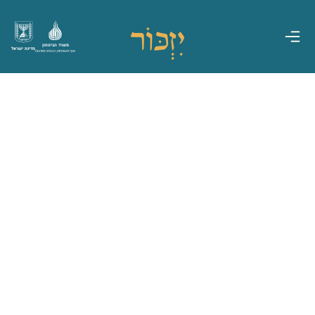
משרד הביטחון
מדינת ישראל
אגף משפחות, הנצחה ומורשת