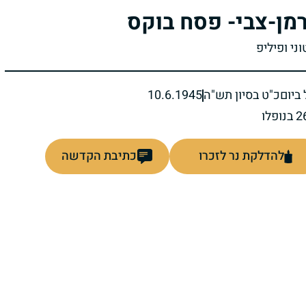
מן-צבי- פסח בוקס
וני ופיליפ
ביום
כ"ט בסיון תש"ה
10.6.1945
להדלקת נר לזכרו
כתיבת הקדשה