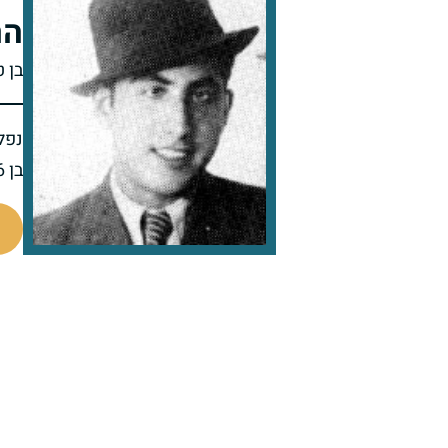
הר
בן ט
נפל 
בן 26 בנופלו
505378