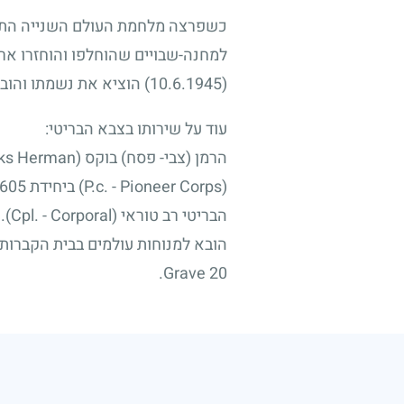
כשפרצה מלחמת העולם השנייה התגיי
למחנה-שבויים שהוחלפו והוחזרו ארצה
(10.6.1945)
הוציא את נשמתו והובא
עוד על שירותו בצבא הבריטי:
הרמן (צבי- פסח) בוקס (Buks Herman), מספר אישי בריטי PAL/11705, התגייס לצבא הבריטי בשנת 1940. הוצב בחיל החפרים הבריטי
הבריטי רב טוראי (Cpl. - Corporal).
Grave 20.