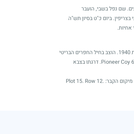
ם. שם נפל בשבי, הועבר
צריפין. ביום כ"ט בסיון תש"ה
אחיות.
(P.c. - Pioneer Corps) ביחידת 605 Pioneer Coy. מקצועו הצבאי - חפר. בהמשך הועבר ליחידת 606 Pioneer Coy. דרגתו בצבא
הובא למנוחות עולמים בבית הקברות הצבאי TEL AVIV (NAHLAT YITZHAK) CEMETERY, ישראל. מיקום הקבר: Plot 15. Row 12.