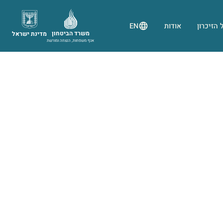
 הזיכרון
אודות
EN
משרד הביטחון
מדינת ישראל
אגף משפחות, הנצחה ומורשת