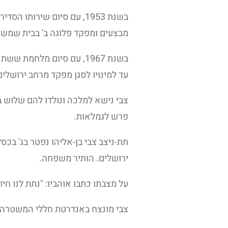
מבצעים ומפקד פלוגה ב' בבית שמש ו
עד למינויו לסגן מפקד מרחב ירושלים. ב-1977 מונה למפקד מרחב ירושלים, בתפקיד זה שירת עד לפרישתו בשנת 1980 בד
צבי נישא למלכה ונולדו להם שלוש ב
פרש לגמלאות.
תת-ניצב צבי בן-אליהו נפטר בג' בכס
ירושלים. הותיר משפחה.
על מצבתו כתבו אוהביו: "נתת לנו חיו
צבי מונצח באנדרטת חללי המשטרה