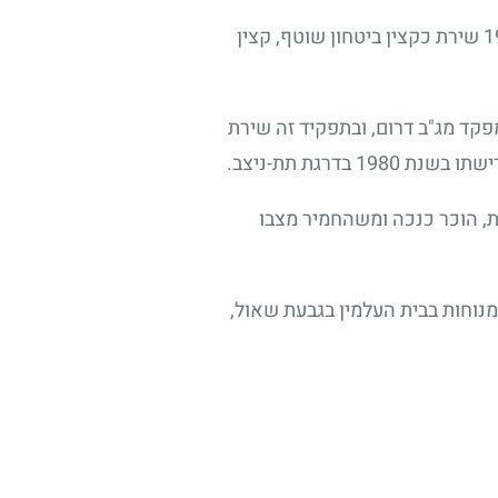
בשנת 1953, עם סיום שירותו הסדיר, התגייס למשמר הגבול (מג"ב) והיה מראשוני החיל. עד שנת 1967 שירת כקצין ביטחון שוטף, קצין
מים, מונה למפקד פלוגת מג"ב חברון. בשנת 1971 מונה לסגן מפקד מג"ב דרום, ובתפקיד זה שירת
ת, הוכר כנכה ומשהחמיר מצבו
מנוחות בבית העלמין בגבעת שאול,