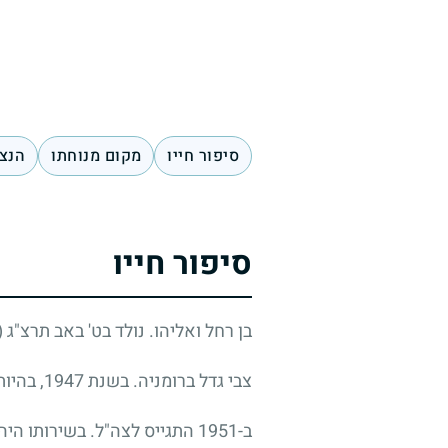
סיפור חייו
מקום מנוחתו
הנצח
סיפור חייו
בן רחל ואליהו. נולד בט' באב תרצ"ג
1933)
צבי גדל ברומניה. בשנת 1947, בהיותו בן ארבע-עשרה, עלה לארץ ישראל בגפו ונקלט בקיבוץ אפיקים.
ב-1951 התגייס לצה"ל. בשירותו היה ממקימי יחידת הצנחנים, גדוד 890.