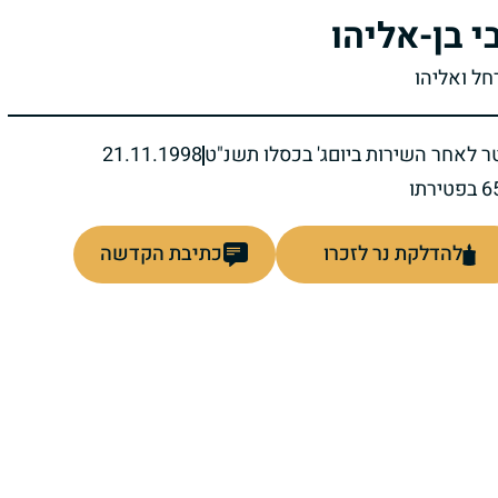
י בן-אליהו
חל ואליהו
ר לאחר השירות ביום
ג' בכסלו תשנ"ט
21.11.1998
להדלקת נר לזכרו
כתיבת הקדשה