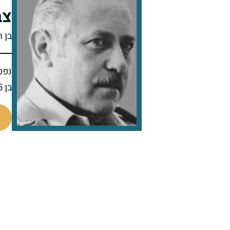
צב
בן ר
נפט
בן 65 בפטירתו
515322