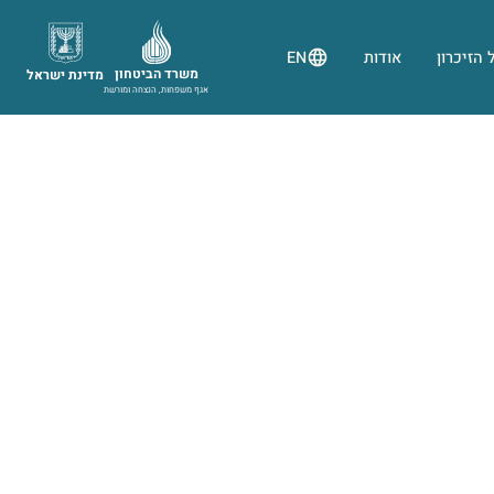
 הזיכרון
אודות
EN
משרד הביטחון
מדינת ישראל
אגף משפחות, הנצחה ומורשת