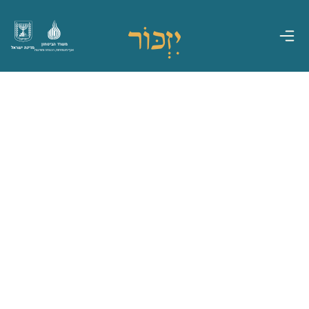
משרד הביטחון
מדינת ישראל
אגף משפחות, הנצחה ומורשת