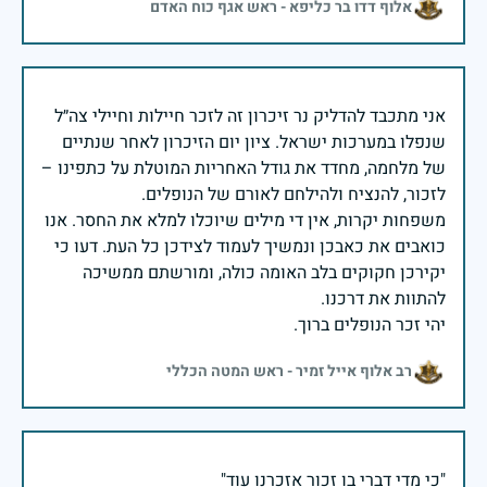
אלוף דדו בר כליפא - ראש אגף כוח האדם
אני מתכבד להדליק נר זיכרון זה לזכר חיילות וחיילי צה״ל
שנפלו במערכות ישראל. ציון יום הזיכרון לאחר שנתיים
של מלחמה, מחדד את גודל האחריות המוטלת על כתפינו –
משפחות יקרות, אין די מילים שיוכלו למלא את החסר. אנו
כואבים את כאבכן ונמשיך לעמוד לצידכן כל העת. דעו כי
יקירכן חקוקים בלב האומה כולה, ומורשתם ממשיכה
יהי זכר הנופלים ברוך.
רב אלוף אייל זמיר - ראש המטה הכללי