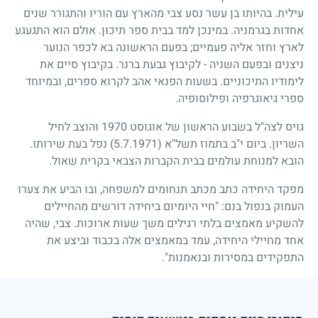
עילית. בהיותו בן עשר נסע צבי מהארץ עם הוריו והתגורר שנים
אחדות בגרמניה. במינכן למד בבית ספר תיכון. אולם הוא התגעגע
לארץ וחזר אליה פעמיים
;
בפעם הראשונה בא לכפר הנוער
ניצנים ובפעם השניה - לקיבוץ גבעת ברנר. בקיבוץ סיים את
לימודיו התיכוניים. בשעות הפנאי אהב לקרוא ספרים, ובמיוחד
ספרי גיאוגרפיה ופילוסופיה.
גויס לצה"ל בשבוע הראשון של אוגוסט
1970
והוצב לחיל
השריון. ביום י"ב בתמוז תשל"א
(5.7.1971)
נפל בעת שירותו.
הובא למנוחת עולמים בבית הקברות הצבאי בקרית שאול.
מפקד היחידה כתב מכתב תנחומים למשפחה, ובו הביע את צערו
העמוק בנפול בנם: "חיי היומיום ביחידה דורשים מהחיילים
להשקיע מאמצים בלתי רגילים משך שעות ארוכות. צבי, שהיה
אחד מחיילי היחידה, עמד במאמצים אלה בכבוד וביצע את
התפקידים במסירות ובנאמנות".