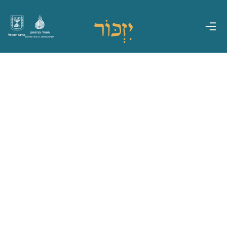
משרד הביטחון
מדינת ישראל
אגף משפחות, הנצחה ומורשת