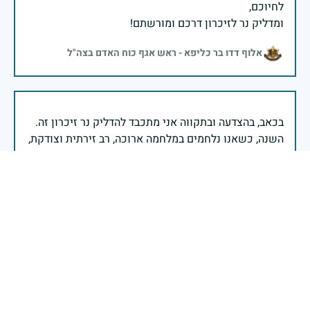
ומדליק נר לזיכרון דרכם ומורשתם!
אלוף דדו בר כליפא - ראש אגף כוח האדם בצה"ל
בכאב, בהצדעה ובתקווה אני מתכבד להדליק נר זיכרון זה.
השנה, כשאנו נלחמים במלחמה ארוכה, רב זירתית וצודקת,
הזיכרון נושא משמעות עמוקה. ביום זה נעצור ונתייחד עם
זכרם של טובי בנינו ובנותינו שנפלו בהגנה על המדינה.
מורשתם היא המצפן שמתווה את דרכינו, והיא המעניקה
משפחות יקרות, אנו מרכינים ראשנו ומתחייבים שנעמוד
יהי זכר הנופלים ברוך.