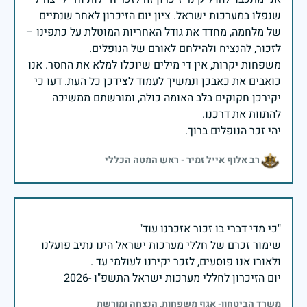
שנפלו במערכות ישראל. ציון יום הזיכרון לאחר שנתיים
של מלחמה, מחדד את גודל האחריות המוטלת על כתפינו –
משפחות יקרות, אין די מילים שיוכלו למלא את החסר. אנו
כואבים את כאבכן ונמשיך לעמוד לצידכן כל העת. דעו כי
יקירכן חקוקים בלב האומה כולה, ומורשתם ממשיכה
יהי זכר הנופלים ברוך.
רב אלוף אייל זמיר - ראש המטה הכללי
שימור זכרם של חללי מערכות ישראל הינו נתיב פועלנו
יום הזיכרון לחללי מערכות ישראל התשפ"ו -2026
משרד הביטחון- אגף משפחות, הנצחה ומורשת