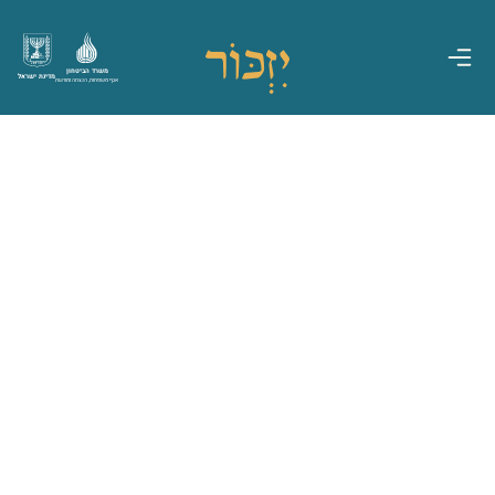
משרד הביטחון
מדינת ישראל
אגף משפחות, הנצחה ומורשת