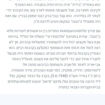
הוא באונייה "ביריה" והיה הרוח החיה בחבורה. הוא הצטרף
לקיבוץ חפצי-בה, אבל משבאה אחותו לארץ עזב את הקיבוץ כדי
לעזור לה בסידורה. הוא עבד בבני-ברק כנגר-טפסן בבניין. עם זאת
היה מפעילי ה"הגנה" במקום והגיע לדרגת מ"כ.
עם פרוץ מלחמת-העצמאות התגייס בין הראשונים לשירות מלא
ב"הגנה", שירת בחטיבת "אלכסנדרוני" ונשלח אל הגליל. בהיותו
טבח בעל מקצוע יכול היה להשתחרר מפעולות קרביות, אך לא
רצה לנצל את זכותו זאת והשתתף כמקלען בקרבות רבים. הוא
הצטיין בקרבות וביחסי חברות טובים. בשעות הפנאי היה מבשל
לחבריו אוכל טוב כדי להקל עליהם את מצבם. מהגליל הוחזר
צבי-אריה לאזור תל-אביב והשתתף בכיבוש מחנה תל-
ליטווינסקי, חיריה, סאקיה, כפר-סבא הערבית, טירה וטנטורה.
ביום כ"ז באייר תש"ח
(5.6.1948)
, בקרב על הכפר קאקון, נפל
ליד הרובה נגד-טנקים שלו מדגם "פיאט" והובא למנוחת-עולמים
בבית-הקברות הצבאי בנתניה.