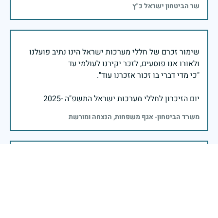
שר הביטחון ישראל כ"ץ
שימור זכרם של חללי מערכות ישראל הינו נתיב פועלנו
יום הזיכרון לחללי מערכות ישראל התשפ"ה -2025
משרד הביטחון- אגף משפחות, הנצחה ומורשת
אזכור, את אלו שיצאו עימי לקרב ולא שבו, ולהם אין מי
אזכור, שהכאב לא יעבור לעולם, והזמן, הוא לא מרפה ולא