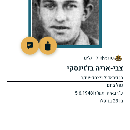
90244
טוראי
חיל רגלים
צבי-אריה בז'זינסקי
בן פראדיל ויצחק-יעקב
נפל ביום
כ"ז באייר תש"ח
5.6.1948
בן 23 בנופלו