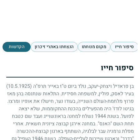
סיפור חייו
מקום מנוחתו
הנצחתו באתרי זיכרון
הקדשות
סיפור חייו
בן פראדיל ויצחק-יעקב, נולד ביום ט"ז באייר תרפ"ה
(10.5.1925)
בעיר לאסק, פולין, למשפחה חסידית. התלאות שנתנסה בהן מאז
פרוץ מלחמת-העולם השנייה, בעודו נער, חישלו את אופיו ומרצו.
בגיטו לודז' היה מהפעילים בהכנת ההתקוממות, שלא יצאה
לפועל. בשנת
1944
נשלח למחנה בראונשוייג ועבד שם כטבח
תחת השם "האנס". במחנה אירגן קבוצה ציונית חשאית. אחרי
מפלת גרמניה עבר לבלגיה, השתתף בארגון קבוצת-ההכשרה
"בדרך" ובארגון שיירות לעליית-העפלה. בשנת
1946
העפיל גם