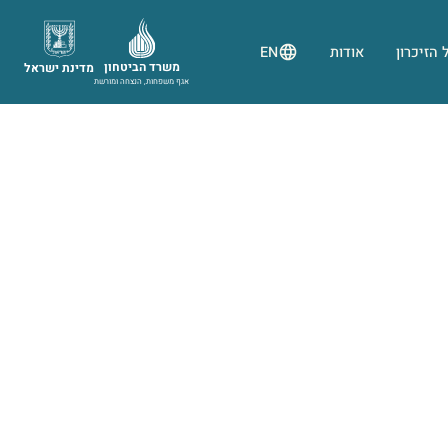
 הזיכרון
אודות
EN
משרד הביטחון
מדינת ישראל
אגף משפחות, הנצחה ומורשת