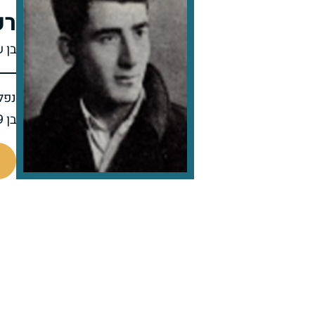
רפ
בן 
נפל 
בן 19 בנופלו
45837