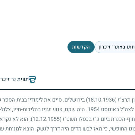
תו באתרי זיכרון
הקדשות
תווית נר זיכר
ן תרצ"ז
(18.10.1936)
בירושלים. סיים את לימודיו בבית-הספר 
 לצה"ל באוגוסט
1954
. היה שקט, צנוע ועניו בהליכות-חייו, צלול
חוף-הכנרת ביום כ"ז בכסלו תשט"ז
(12.12.1955)
;
הוא לא נקרא
ו החופשי, כי מאז לבש מדים היה דרוך לנשק. הובא למנוחת-ע