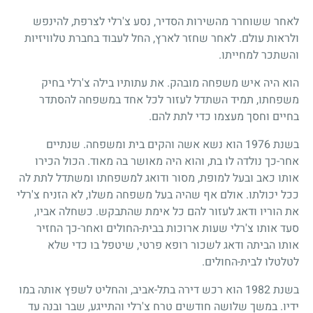
לאחר ששוחרר מהשירות הסדיר, נסע צ'רלי לצרפת, להינפש
ולראות עולם. לאחר שחזר לארץ, החל לעבוד בחברת טלוויזיות
והשתכר למחייתו.
הוא היה איש משפחה מובהק. את עתותיו בילה צ'רלי בחיק
משפחתו, תמיד השתדל לעזור לכל אחד במשפחה להסתדר
בחיים וחסך מעצמו כדי לתת להם.
בשנת
1976
הוא נשא אשה והקים בית ומשפחה. שנתיים
אחר-כך נולדה לו בת, והוא היה מאושר בה מאוד. הכול הכירו
אותו כאב ובעל למופת, מסור ודואג למשפחתו ומשתדל לתת לה
ככל יכולתו. אולם אף שהיה בעל משפחה משלו, לא הזניח צ'רלי
את הוריו ודאג לעזור להם כל אימת שהתבקש. כשחלה אביו,
סעד אותו צ'רלי שעות ארוכות בבית-החולים ואחר-כך החזיר
אותו הביתה ודאג לשכור רופא פרטי, שיטפל בו כדי שלא
לטלטלו לבית-החולים.
בשנת
1982
הוא רכש דירה בתל-אביב, והחליט לשפץ אותה במו
ידיו. במשך שלושה חודשים טרח צ'רלי והתייגע, שבר ובנה עד