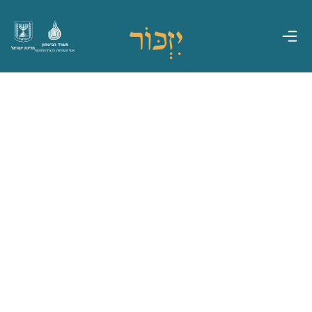
משרד הביטחון
מדינת ישראל
אגף משפחות, הנצחה ומורשת