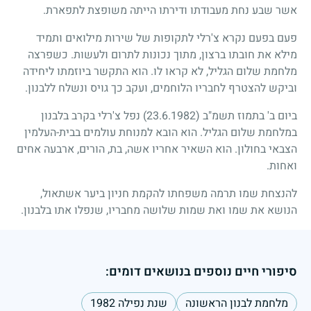
אשר שבע נחת מעבודתו ודירתו הייתה משופצת לתפארת.
פעם בפעם נקרא צ'רלי לתקופות של שירות מילואים ותמיד
מילא את חובתו ברצון, מתוך נכונות לתרום ולעשות. כשפרצה
מלחמת שלום הגליל, לא קראו לו. הוא התקשר ביוזמתו ליחידה
וביקש להצטרף לחבריו הלוחמים, ועקב כך גויס ונשלח ללבנון.
ביום ב' בתמוז תשמ"ב
(23.6.1982)
נפל צ'רלי בקרב בלבנון
במלחמת שלום הגליל. הוא הובא למנוחת עולמים בבית-העלמין
הצבאי בחולון. הוא השאיר אחריו אשה, בת, הורים, ארבעה אחים
ואחות.
להנצחת שמו תרמה משפחתו להקמת חניון ביער אשתאול,
הנושא את שמו ואת שמות שלושה מחבריו, שנפלו אתו בלבנון.
סיפורי חיים נוספים בנושאים דומים:
מלחמת לבנון הראשונה
שנת נפילה 1982