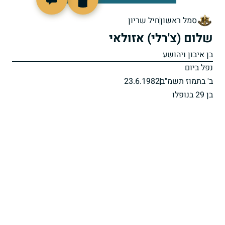
510032
סמל ראשון
חיל שריון
שלום (צ'רלי) אזולאי
בן איבון ויהושע
נפל ביום
ב' בתמוז תשמ"ב
23.6.1982
בן 29 בנופלו