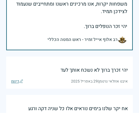
משפחות יקרות, אנו מרכינים ראשנו ומתחייבים שנעמוד
יהי זכר הנופלים ברוך.
רב אלוף אייל זמיר - ראש המטה הכללי
יהי זכרך ברוך לא נשכח אותך לעד
איבט אזולאי גרטמן
|
29 באפריל 2025
דיווח
אח יקר שלנו בימים נוראים אלו כל שניה דקה ורגע
מזכירים אותך ומתגעגעים אליך הלב כואב ובוכה חיים חדים
נולדים ילדים נכדים וחתונות ואתה לא איתנו לחגוג אני
בטוח שאתה עוזר לחללים החדשים שמגיעים לעולמך לא
נישכח לעולם יום הזיכרון זה לא היום שמזכיר אותך אלה