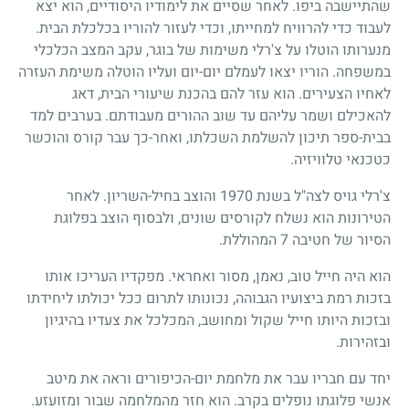
שהתיישבה ביפו. לאחר שסיים את לימודיו היסודיים, הוא יצא
לעבוד כדי להרוויח למחייתו, וכדי לעזור להוריו בכלכלת הבית.
מנערותו הוטלו על צ'רלי משימות של בוגר, עקב המצב הכלכלי
במשפחה. הוריו יצאו לעמלם יום-יום ועליו הוטלה משימת העזרה
לאחיו הצעירים. הוא עזר להם בהכנת שיעורי הבית, דאג
להאכילם ושמר עליהם עד שוב ההורים מעבודתם. בערבים למד
בבית-ספר תיכון להשלמת השכלתו, ואחר-כך עבר קורס והוכשר
כטכנאי טלוויזיה.
צ'רלי גויס לצה"ל בשנת
1970
והוצב בחיל-השריון. לאחר
הטירונות הוא נשלח לקורסים שונים, ולבסוף הוצב בפלוגת
הסיור של חטיבה
7
המהוללת.
הוא היה חייל טוב, נאמן, מסור ואחראי. מפקדיו העריכו אותו
בזכות רמת ביצועיו הגבוהה, נכונותו לתרום ככל יכולתו ליחידתו
ובזכות היותו חייל שקול ומחושב, המכלכל את צעדיו בהיגיון
ובזהירות.
יחד עם חבריו עבר את מלחמת יום-הכיפורים וראה את מיטב
אנשי פלוגתו נופלים בקרב. הוא חזר מהמלחמה שבור ומזועזע.