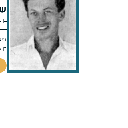
שמ
בן מ
נפל 
בן 19 בנופלו
88714