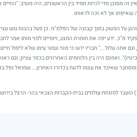
ן זה מסוכן מדי להיות תמיד בין הראשונים, היה משיב: "החיים 
ה שאיפתו אך לא זכה לראותו.
והגן על המשק בתוך קבוצה של הפלמ"ח. כן פעל בהגנת גוש עצי
ד מ"כ. ידע יפה את חומרת המצב, ויומיים לפני מותו אמר לחברו
וגם אתה עלול..." חבריו ידעו כי מנוי וגמור עימו שלא ליפול חיים
כינויו)". ואמנם היה בין הלוחמים האחרונים בכפר עציון
;
וגם ראוה
ומסתבר שאיבד את עצמו לדעת בכדורו האחרון... שמואל נפל בכפ
הועבר למנוחת-עולמים בבית-הקברות הצבאי בהר- הרצל בירושל