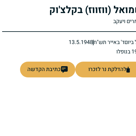
ואל (ווזווז) בקלצ'וק
רים ויעקב
ביום
ד' באייר תש"ח
13.5.1948
להדלקת נר לזכרו
כתיבת הקדשה