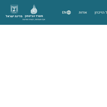
 הזיכרון
אודות
EN
משרד הביטחון
מדינת ישראל
אגף משפחות, הנצחה ומורשת