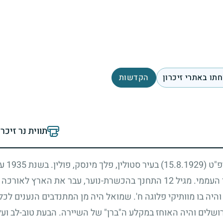
תו באתרי זיכרון
הקדשות
תווית נר זיכר
רפ"ט
(15.8.1929)
בעיר סטולין, פלך מינסק, פולין. בשנת
1935
על
העממי. מגיל
12
התחנך בהכשרת-נוער, עבר את הארץ לאורכה ולר
יה בו מוותיקי פלוגה ח'. שמואל היה מן המתנדבים הנענים לכל 
רושלים והיה האוחז במקלע ה"ברן" של השיירה. הבעת טוב-לב ועלי