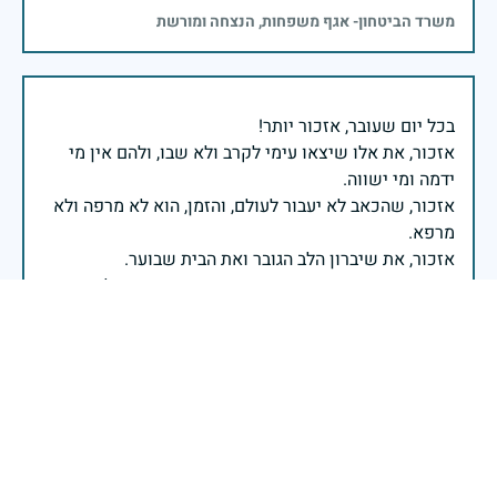
משרד הביטחון- אגף משפחות, הנצחה ומורשת
אזכור, את אלו שיצאו עימי לקרב ולא שבו, ולהם אין מי
אזכור, שהכאב לא יעבור לעולם, והזמן, הוא לא מרפה ולא
אזכור, את צדקת הדרך, ואשבע שוב, שמה שהיה לא יהיה
ביום הזה, אני נתקף געגוע לדמותם, לחיתוך דיבורם,
ומדליק נר לזיכרון דרכם ומורשתם!
אלוף דדו בר כליפא - ראש אגף כוח האדם בצה"ל