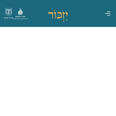
משרד הביטחון
מדינת ישראל
אגף משפחות, הנצחה ומורשת