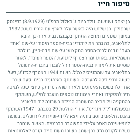
סיפור חייו
בן יצחק ושושנה. נולד ביום ג' באלול תרפ"ט
(8.9.1929)
בפינסק
שבפולין. בן שלוש היה כאשר עלה לארץ עם הוריו בשנת
1932
.
במשך שנתיים ומחצה התחנך בקבוצת גבת, אחר-כך הובא
לתל-אביב, בה גמר את לימודיו בבית-הספר היסודי על-שם "אחד
העם" ונכנס לבית-הספר המקצועי על-שם מכס-פיין, בו למד
חשמלאות. באותו זמן הצטרף לתנועת "הנוער העובד". לאחר
שסיים את לימודיו בבית-הספר החל לעבוד בחברת-החשמל
בתל-אביב עד שהתגייס לצה"ל. בשנת
1944
הצטרף לגדנ"ע, פעל
כשנה וחצי וזכה להערכה. השתתף באימונים רבים. פעם שבר
את רגלו בשעת-האימונים ולאחר שהיה מרותק כחצי שנה למיטה
חזר לתפקידו ואחרי אימונים נוספים הועבר לחי"ש, השתתף
בהתקפה על מבצר המשטרה הניידת בשרונה ליד תל-אביב
ובפעולות "ליל וינגייט". אחרי החלטת
29
בנובמבר
1947
השתתף
בהגנת תל-אביב וסביבותיה ויצא לליווי-שיירות לירושלים. בשעת
ליווי-שיירה נאסר על-ידי המשטרה הבריטית. כאשר שוחרר
נשלח לקורס מ"כ בבן-שמן. בשובו משם סיים קורס לאלחוטאות