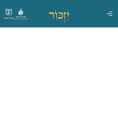
משרד הביטחון
מדינת ישראל
אגף משפחות, הנצחה ומורשת