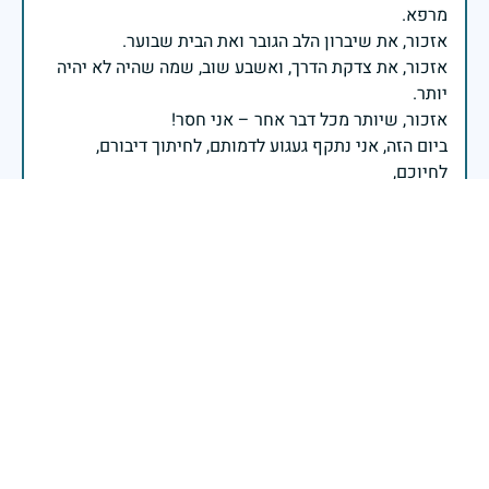
אזכור, את צדקת הדרך, ואשבע שוב, שמה שהיה לא יהיה
ביום הזה, אני נתקף געגוע לדמותם, לחיתוך דיבורם,
ומדליק נר לזיכרון דרכם ומורשתם!
אלוף דדו בר כליפא - ראש אגף כוח האדם בצה"ל
בכאב, בהצדעה ובתקווה אני מתכבד להדליק נר זיכרון זה.
השנה, כשאנו נלחמים במלחמה ארוכה, רב זירתית וצודקת,
הזיכרון נושא משמעות עמוקה. ביום זה נעצור ונתייחד עם
זכרם של טובי בנינו ובנותינו שנפלו בהגנה על המדינה.
מורשתם היא המצפן שמתווה את דרכינו, והיא המעניקה