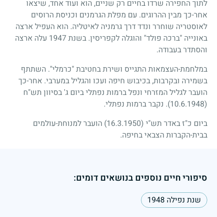
לתוך החפירה שרדו בחיים רק שניים, הוא ועוד אחד, שיצאו
אחר-כך מבין ההרוגים. עם מפלת הגרמנים וכניסת הרוסים
לאוסטריה שוחרר ונדד דרך גרמניה לאיטליה. הוא העפיל ארצה
באונייה "ברכה פולד" והוגלה לקפריסין. בשנת
1947
עלה ארצה
והסתדר בעבודה.
במלחמת-העצמאות התגייס ושירת בחטיבת "כרמלי". השתתף
בשמירה ובקרבות, בכיבוש חיפה ועכו והגליל במערבי. אחר-כך
הועבר לגליל המזרחי ונפל ברמות נפתלי ביום ג' בסיוון תש"ח
(10.6.1948)
. נקבר ברמות נפתלי.
ביום כ"ז באדר תש"י
(16.3.1950)
הועבר למנוחת-עולמים
בבית-הקברות הצבאי בחיפה.
סיפורי חיים נוספים בנושאים דומים:
שנת נפילה 1948