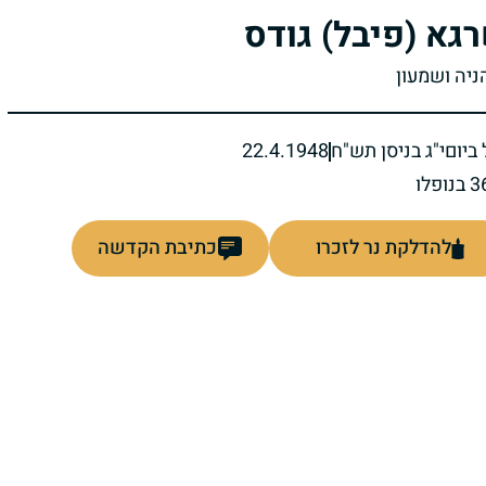
גא (פיבל) גודס
ניה ושמעון
ביום
י"ג בניסן תש"ח
22.4.1948
להדלקת נר לזכרו
כתיבת הקדשה