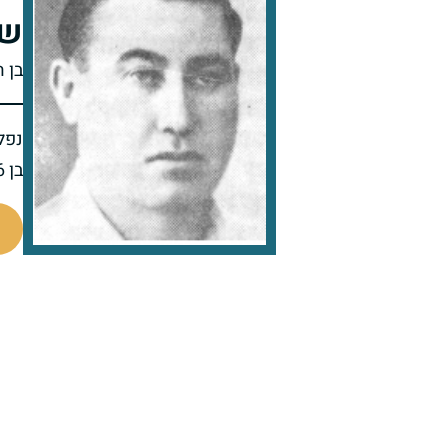
שר
בן ה
נפל 
בן 36 בנופלו
77025