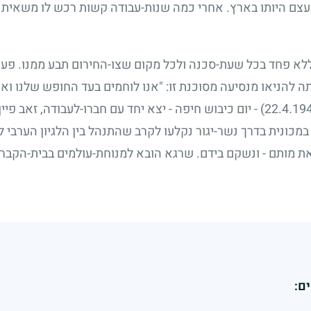
בעצם היותו בארץ. אחרי כמה שנות-עבודה קשות רכש לו משאית
א פחד בכל שעת-סכנה ולכל מקום שצו-החירום תבע ממנו. פעם,
 להניאו מנסיעה מסוכנת זו: "אנו לוחמים בעד החופש שלנו ואם
- יום כיבוש חיפה - יצא יחד עם חברו-לעבודה, זאב פיי
כונית בדרך נשר-יגור נקלעו לקרב שהתנהל בין הלגיון הערבי ל
את מותם - ונשקם בידם. שרגא הובא למנוחת-עולמים בבית-הקברו
ם: