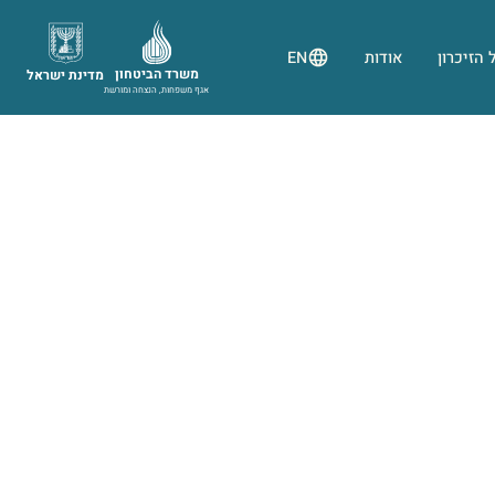
 הזיכרון
אודות
EN
משרד הביטחון
מדינת ישראל
אגף משפחות, הנצחה ומורשת