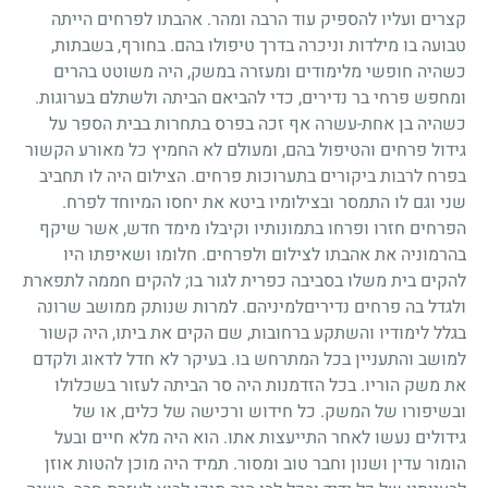
קצרים ועליו להספיק עוד הרבה ומהר. אהבתו לפרחים הייתה
טבועה בו מילדות וניכרה בדרך טיפולו בהם. בחורף, בשבתות,
כשהיה חופשי מלימודים ומעזרה במשק, היה משוטט בהרים
ומחפש פרחי בר נדירים, כדי להביאם הביתה ולשתלם בערוגות.
כשהיה בן אחת-עשרה אף זכה בפרס בתחרות בבית הספר על
גידול פרחים והטיפול בהם, ומעולם לא החמיץ כל מאורע הקשור
בפרח לרבות ביקורים בתערוכות פרחים. הצילום היה לו תחביב
שני וגם לו התמסר ובצילומיו ביטא את יחסו המיוחד לפרח.
הפרחים חזרו ופרחו בתמונותיו וקיבלו מימד חדש, אשר שיקף
בהרמוניה את אהבתו לצילום ולפרחים. חלומו ושאיפתו היו
להקים בית משלו בסביבה כפרית לגור בו
;
להקים חממה לתפארת
ולגדל בה פרחים נדיריםלמיניהם. למרות שנותק ממושב שרונה
בגלל לימודיו והשתקע ברחובות, שם הקים את ביתו, היה קשור
למושב והתעניין בכל המתרחש בו. בעיקר לא חדל לדאוג ולקדם
את משק הוריו. בכל הזדמנות היה סר הביתה לעזור בשכלולו
ובשיפורו של המשק. כל חידוש ורכישה של כלים, או של
גידולים נעשו לאחר התייעצות אתו. הוא היה מלא חיים ובעל
הומור עדין ושנון וחבר טוב ומסור. תמיד היה מוכן להטות אוזן