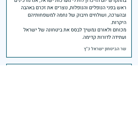
בהתקדש יום הזיכרון לחללי מערכות ישראל, אנו מרכינים
ראש בפני הנופלים והנופלות, נוצרים את זכרם באהבה
ובהערכה, ושולחים חיבוק של נחמה למשפחותיהם
מכוחם ולאורם נמשיך לבסס את ביטחונה של ישראל
ועתידה לדורות קדימה.
שר הביטחון ישראל כ"ץ
שימור זכרם של חללי מערכות ישראל הינו נתיב פועלנו
יום הזיכרון לחללי מערכות ישראל התשפ"ה -2025
משרד הביטחון- אגף משפחות, הנצחה ומורשת