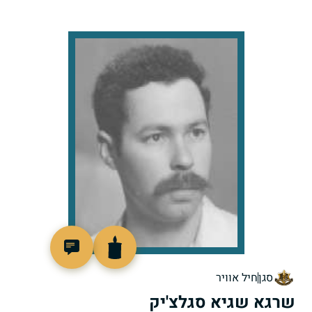
92935
סגן
חיל אוויר
שרגא שגיא סגלצ'יק