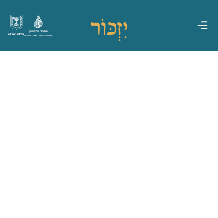
משרד הביטחון
מדינת ישראל
אגף משפחות, הנצחה ומורשת