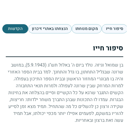
סיפור חייו
מקום מנוחתו
הנצחתו באתרי זיכרון
הקדשות
סיפור חייו
בן שמואל וגיזה. נולד ביום ה' באלול תש"ג
(5.9.1943)
, במושב
שרונה שבגליל התחתון, בו גדל והתחנך. למד בבית הספר האזורי
והיה בו מבוגרי המחזור הראשון ובבית הספר התיכון בעפולה.
למרות המרחק שבין שרונה לעפולה ולמרות תנאי התחבורה
הקשים התגבר שרגא על כל הקשיים וסיים בהצלחה את בחינות
הבגרות. עמדו לו התכונות שבהן התברך משחר ילדותו: חריצות,
שקידה ורצון כן להשלים כל מה שהתחיל. תמיד מצא זמן לסייע
להוריו במשקם, לפעמים אפילו יותר מכפי יכולתו, אבל תמיד
עשה זאת ברצון ובאחריות.