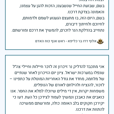
בשם, שבועת החייל שנשבענו, הזכות להגן על עצמנו,
בשם, היום הזה, בו מתעצם הגעגוע לשמם ולדמותם,
נתחייב בהדלקת הנר לזכרם, להמשיך את דרכם ומורשתם.
אלוף דדו בר כליפא - ראש אגף כוח האדם
אני מתכבד להדליק נר זיכרון זה לזכר חיילות וחיילי צה״ל
שנפלו במערכות ישראל. ציון יום הזיכרון לאחר שנתיים
של מלחמה, מחדד את גודל האחריות המוטלת על כתפינו –
משפחות יקרות, אין די מילים שיוכלו למלא את החסר. אנו
כואבים את כאבכן ונמשיך לעמוד לצידכן כל העת. דעו כי
יקירכן חקוקים בלב האומה כולה, ומורשתם ממשיכה