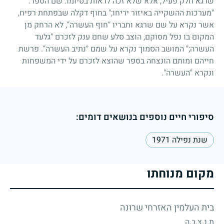
שרגא חלק פעיל, אלא שלא זכה לראות בסיומו. שם הספר:
"מערכות ההשקייה באיזור יריחו
;"
בחוף דקלה שבפתחת רפיח,
אשר נקרא על שם שרגא וחבריו "חוף העשרה", לא הרחק מן
המקום בו נפל מסוקם, הוצב סלע שחם ענק לזכרם "גלעד
העשרה
;"
המושב הסמוך נקרא על שמם "נתיב העשרה". פרשת
חייהם ומותם הונצחה בספר שהוצא לזכרם על ידי המשפחות
ונקרא "העשרה".
סיפורי חיים נוספים בנושאים דומים:
שנת נפילה 1971
מקום מנוחתו
בית העלמין האזרחי שרונה
ת.נ.צ.ב.ה