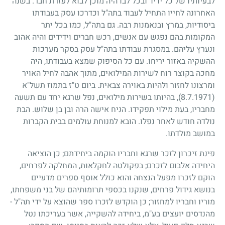
לבעיותיו של כל ידיד ובכל לבו היה מוכן לבוא לעזרת חבר. בשנה
האחרונה לחייו התחיל לעבוד בתה"ל וכדרכו עסק בעבודתו
ביסודיות, במרץ ובנאמנות רבה. גם בתה"ל, כמו בכל יתר
המקומות בהם נפגש עם אנשים, רכש חברים וידידים והיה אהוב
ונערץ עליהם. במסגרת עבודתו בתה"ל עסק בסקר מערכות
ההשקיה באזור יריחו. עם כל הסיפוק שמצא בעבודתו, היה
מחכה בקוצר רוח לשירות המילואים, מתוך אהבה לחיל האויר
ומרצונו לחזור ולהיות באוירה צבאית. ביום ט"ז בתמוז תשל"א
(8.7.1971)
, בהיותו בשירות מילואים, נפל שרגא יחד עם תשעה
מחבריו, בעת מילוי תפקידו. הניח אישה הרה ובן בן שלוש. הבת
נולדה חודש לאחר נפלו. הובא למנוחת עולמים בבית הקברות
במושב מולדתו.
פינת זיכרון לזכר שרגא וחבריו הוקמה ביחידתם
;
כן הוציאה
היחידה אלבום לזכרם
;
בפקולטה לחקלאות, המחלקה לפרחים,
הוקם לזכרו מפעל הנצחה והוא כולל אוסף ספרים מדעיים
בנושא גידול פרחים, שנקנו בכספי תרומותיהם של בני משפחתו,
מוריו וחבריו למחזור
;
כן הוקדש לזכרו ספר שהוצא על ידי תה"ל -
מהנדסים יועצים בע"מ, ביחידה להשקייה, אשר בעריכתו נטל