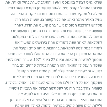
שרגא גויס לצה"ל באוגוסט
1961
והתנדב לשרת בחיל האויר. את
שירותו התחיל בקורס טיס ולאחר שנשר מן הקורס נשאר בחיל
ומילא כל תפקיד שנדרש ממנו במסירות ובדייקנות. הוא ראה
בחיל האויר אתגר ואהב את כל הקשור בו. שעות רבות היה
מקדיש להרכבת מטוסים אשר בהם קישט את חדרו. לאחר
שעשה ארבע שנות שירות השתחרר בדרגת סגן. כשהשתחרר
נרשם ללימודים באוניברסיטה העברית בירושלים - בפקולטה
לחקלאות. לאחר שנת לימודים אחת בירושלים המשיך את
לימודיו בפקולטה לחקלאות ברחובות, אותה סיים וקיבל את
התואר הראשון. כן הכין את עבודת הגמר שלו לשם קבלת תואר
מוסמך למדעי החקלאות, וביום
27
ביוני
1971
, עשרה ימים לפני
שנפל, הוענק לו התואר. הוא התמחה בגידול פרחים וגם בחר
בנושא זה לעבודת הגמר שלו: "משק המים בפרח הקטוף".
בעבודה זו הסביר כיצד לתת לפרח חיים ארוכים ויפים לאחר
שנקטף. את כל מרצו ולבו מסר שרגא לעבודתו זו. אפילו בלילות,
כשהיה צורך בכך, היה סר לפקולטה לבדוק את תוצאות ניסוייו.
גם את רעייתו שיתף בניסויים אלה והיה קורא לפניה את
התוצאות והיא רושמת. הוא התייחס אל השינה כאל בזבוז זמן
ולילות רבים עשה כימים בקריאה ולימוד, כאילו חש שימיו