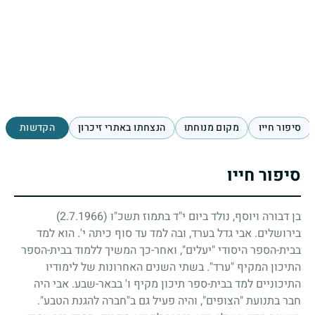
סיפור חייו
מקום מנוחתו
הנצחתו באתרי זיכרון
הקדשות
סיפור חייו
בן דבורה ויוסף, נולד ביום י"ד בתמוז תשכ"ו
(2.7.1966)
בירושלים. אבי גדל בערד, ובה למד עד סוף כיתה י'. הוא למד
בבית-הספר היסודי "יעלים", ואחר-כך המשיך ללמוד בבית-הספר
התיכון המקיף "ערד". בשתי השנים האחרונות של לימודיו
התיכוניים למד בבית-ספר תיכון מקיף ו' בבאר-שבע. אבי היה
חבר בתנועת "הצופים", והיה פעיל גם ב"חברה להגנת הטבע".