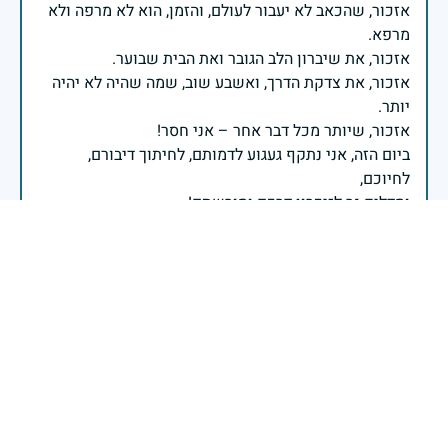
אזכור, שהכאב לא יעבור לעולם, והזמן, הוא לא מרפה ולא
אזכור, את צדקת הדרך, ואשבע שוב, שמה שהיה לא יהיה
ביום הזה, אני נתקף געגוע לדמותם, לחיתוך דיבורם,
ומדליק נר לזיכרון דרכם ומורשתם!
אלוף דדו בר כליפא - ראש אגף כוח האדם בצה"ל
בע"ה יהי זכרו ברוך וצרור בצרור החיים
נועה
|
29 באפריל 2025
דיווח