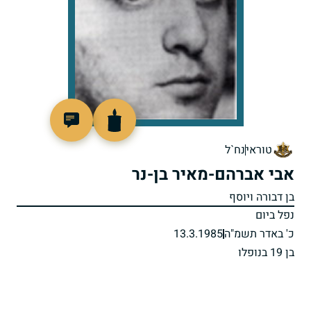
511034
טוראי
נח`ל
אבי אברהם-מאיר בן-נר
בן דבורה ויוסף
נפל ביום
כ' באדר תשמ"ה
13.3.1985
בן 19 בנופלו