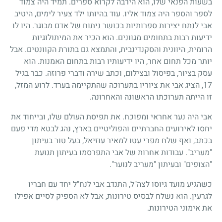
בשעות הפנאי שלו, הוא הירבה לקרוא ספרים. תמיד היה צמוד
לספר והספר היה צמוד אליו. עוד בהיותו ילד צעיר לימים, היטיב
אבי לנתח יצירות ספרותיות בכושר ניתוח של אדם מבוגר. היו לו
ידיעות רבות בתחומים מגוונים. הוא הכיר את המיתולוגיות
הרומית, היוונית והסקנדינבית, והתמצא גם בתורת הקוונטים. אבל
יותר מכל תחום אחר, היו ידיעותיו רבות בתחום האמנות. הוא
עסק בציור, בפיסול ובצילום, וכתב שירה ודברי פרוזה. כבר בגיל
17
, הציג אבי את ציוריו בתערוכה שהתקיימה בערד. לרוע המזל,
זו הייתה תערוכתו הראשונה והאחרונה.
אבי היה נער אחראי ומפוכח. את תפיסת העולם שלו, ובייחוד את
יחסו לאירועים החברתיים והפוליטיים בארץ, נהג לבטא מדי פעם
בכתב, ואף שלח מפרי עטו למאיר עוזיאל, בעל טור בעיתון
"מעריב". עבודות אחרות של אבי התפרסמו בעיתון תנועת
"הצופים" ובעיתון "מעריב לנוער".
כשהגיע מועד גיוסו לצה"ל, התנדב אבי לנח"ל יחד עם חבריו
לגרעין. הוא נשלח לבסיס טירונות, אבל לא הספיק לסיים אפילו
את אימוני הטירונות.