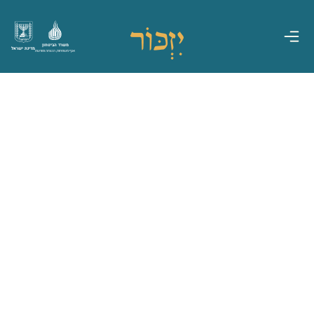
משרד הביטחון
מדינת ישראל
אגף משפחות, הנצחה ומורשת