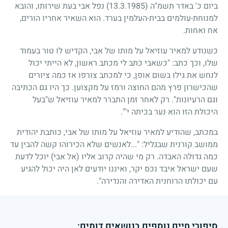
ביום כ' באדר תשמ"ה
(13.3.1985)
נפל אבי בעת שירותו, והובא
למנוחת-עולמים בבית-העלמין בערד. הוא השאיר אחריו הורים,
אח ואחות.
כשנודע למאיר עוזיאל על מותו של אבי, הקדיש לו טור בעמוד
שלו, וכך כתב: "כשאבי כתב לי מכתב ראשון, לא הייתי יכול
לנחש את גילו בשום אופן, כי למכתב צורפו אז כמה ציורים
שהכישרון פרץ מהם החוצה ורמז על מקצוען. כך היו גם הכתיבה
וגם הרעיונות". רק לאחר זמן התברר למאיר עוזיאל ש"בעל
היכולת הזו הוא נער בכיתה י'".
במכתב, שהודיע למאיר עוזיאל על מותו של אבי, כותבת יהודית
ממושב קורנית שבגליל: "...לאנשים שלא הכירוהו קשה להבין עד
כמה גדולה האבדה. רק מי שהיה קרוב אליו (אל אבי) יוכל לדעת
שעם ישראל איבד נכס יקר, ואיננו יודעים לאן היה יכול להגיע
עם יכולתו הרוחנית האדירה והנדירה".
סיפורי חיים נוספים בנושאים דומים: