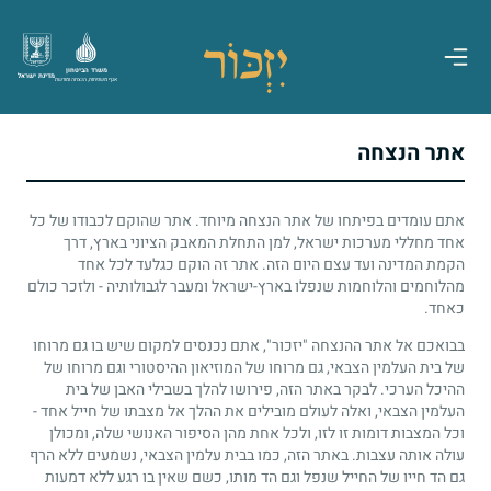
משרד הביטחון
מדינת ישראל
אגף משפחות, הנצחה ומורשת
אתר הנצחה
אתם עומדים בפיתחו של אתר הנצחה מיוחד. אתר שהוקם לכבודו של כל
אחד מחללי מערכות ישראל, למן התחלת המאבק הציוני בארץ, דרך
הקמת המדינה ועד עצם היום הזה. אתר זה הוקם כגלעד לכל אחד
מהלוחמים והלוחמות שנפלו בארץ-ישראל ומעבר לגבולותיה - ולזכר כולם
כאחד.
בבואכם אל אתר ההנצחה "יזכור", אתם נכנסים למקום שיש בו גם מרוחו
של בית העלמין הצבאי, גם מרוחו של המוזיאון ההיסטורי וגם מרוחו של
ההיכל הערכי. לבקר באתר הזה, פירושו להלך בשבילי האבן של בית
העלמין הצבאי, ואלה לעולם מובילים את ההלך אל מצבתו של חייל אחד -
וכל המצבות דומות זו לזו, ולכל אחת מהן הסיפור האנושי שלה, ומכולן
עולה אותה עצבות. באתר הזה, כמו בבית עלמין הצבאי, נשמעים ללא הרף
גם הד חייו של החייל שנפל וגם הד מותו, כשם שאין בו רגע ללא דמעות