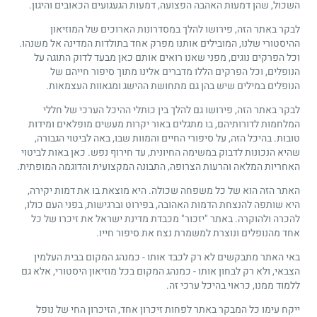
השכול, שהן דמעות האהבה הפצועה, דמעות הגעגועים הכאובים והיגון.
לבקר באתר הזה, פירושו להלך במסדרונות הארוכים של המוזיאון
ההיסטורי שלנו, המובילים אותנו מפרק אחד בתולדות המדינה אל משנהו.
וכל הפרקים נוגים, מפני שאנו רואים אותם כאן מבעד לדוק התוגה על
הנופלים, וכל הפרקים הללו מדברים אלינו מתוך סיפור חייהם של
הנופלים במילים שיש בהן גם מתחושת ההישג ומגאוות העצמאות.
לבקר באתר הזה, פירושו גם להלך בין כותלי ההיכל הערכי של חללי
המלחמות לדורותיהם, בו מתגלים באור יקרות מעשים מופלאים ומידות
טובות. בהיכל הזה, על סיפורי החיים והמוות שבו, באה לביטוי הגבורה,
שהיא הנכונות לדבוק במשימה החיונית, עד חירוף נפש. כאן באות לביטוי
האחריות המלאה והרעות הצרופה, התבונה המקצועית והדוגמה המופתית.
האתר הזה הוא של כל משפחה שכולה. היא מוצאת בו את דמות יקירה,
היא שותפה להנצחת הדמות האהובה, בפירוט וברגישות, בפני העם כולו,
להכרה ולהוקרה. באתר "יזכור" מכבדת מדינת ישראל את זיכרו של כל
אחד מהנופלים ונוצרת למשמרת נצח את סיפור חייו.
באי האתר מתבקשים לא רק לכבד אותו - כמנהג המקום בבית העלמין
הצבאי, ולא רק לבחון אותו - כמנהג המקום בכל מוזיאון היסטורי, אלא גם
ללמוד ממנו, כראוי בהיכל ערכי זה.
ייקח עימו כל המבקר באתר לפחות זיכרון אחד, הזיכרון החי של נופל