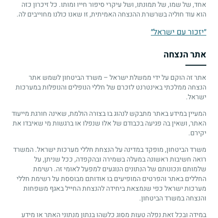
אחד, של שמו, של תמונתו, ושל עיקרי סיפור חייו ומותו. כל זיכרון כזה
הוא עוד חוליה בשרשרת ההנצחה האמיתית, זו שאנו כולנו מחוייבים לה.
״יזכור עם ישראל״
אתר הנצחה
אתר זה הוקם על ידי ממשלת ישראל – משרד הביטחון לשמש אתר
הנצחה ממלכתי באינטרנט לזכרם של חללי הנופלים והנופלות במערכות
ישראל.
המעיין במידע באתר מתבקש לנהוג בו בצורה הולמת, שאינה חורגת מייעוד
האתר, ושאין בה פגיעה בכבודם של אלו שנפלו או ברגשות מי שאיבדו את
יקירם.
משרד הביטחון, מופקד במדינה על הנצחת חללי מערכות ישראל. המשרד
רואה חשיבות ראשונה במעלה בשמירה ובהקפדה, ככל שניתן, על
שלמותם ונכונותם של הנתונים הנוגעים למפעל לאומי זה. רשימת
החללים באתר והפרטים המופיעים בו אודותם מבוססת על רשימת חללי
מערכות ישראל כפי שנמצאת ביחידה להנצחת החייל באגף משפחות
והנצחה במשרד הביטחון.
במידה ובכל זאת נפלה טעות מסוג כלשהו בנתון מנתוני האתר או מידע