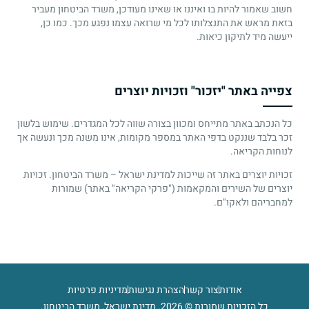
חשוב שאמור להיות בו ואיננו או שאינו מעודכן, משרד הביטחון מעביר
בזאת מראש את התנצלותו לכל מי שרואה עצמו נפגע מכך. כמו כן,
ייעשה מיד לתיקון כיאות.
צפייה באתר "יזכור" וזכויות יוצרים
כל הנכתב באתר מתייחס ומכוון בצורה שווה לכל המגדרים. שימוש בלשון
זכר בלבד שננקט בדפי האתר במספר מקומות, אינו משנה מכך ונעשה אך
לנוחות הקריאה.
זכויות יוצרים באתר זה שייכות למדינת ישראל – משרד הביטחון. זכויות
יוצרים של השירים והמקאמות ("פרקי הקריאה" באתר) שמורות
למחבריהם ולאקו"ם.
אודות
צור קשר
הצהרת נגישות
מדיניות פרטיות
כל הזכויות שמורות © 2026. מדינת ישראל, משרד הביטחון.