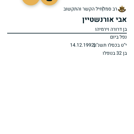
513568
רב סמל
חיל הקשר והתקשוב
אבי אורנשטיין
בן דרורה וירמיהו
נפל ביום
י"ט בכסלו תשנ"ג
14.12.1992
בן 32 בנופלו