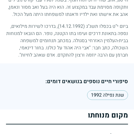
ה-
60
, אהב שחייה ופיתוח הגוף. בשנת
1987
עבר קורס מצילים
ותקופה מסוימת עבד במקצוע זה. הוא היה בעל ואב מסור ונאמן,
אהב את אישתו ואת ילדיו ודאגתו למשפחתו היתה מעל הכול.
ביום י"ט בכסלו תשנ"ג
(14.12.1992)
, בדרכו לשירות מילואים,
נספה בתאונת דרכים ועימו בתו הקטנה, נופר. הם הובאו למנוחות
בבית-העלמין האזרחי בסגולה. במכתב תנחומים למשפחה
השכולה, כתב חבר: "אבי היה אהוד על כולנו. בחור דינאמי,
חברמן עם הרבה יוזמה ורצון להתקדם. אדם שאהב לחיות".
סיפורי חיים נוספים בנושאים דומים:
שנת נפילה 1992
מקום מנוחתו