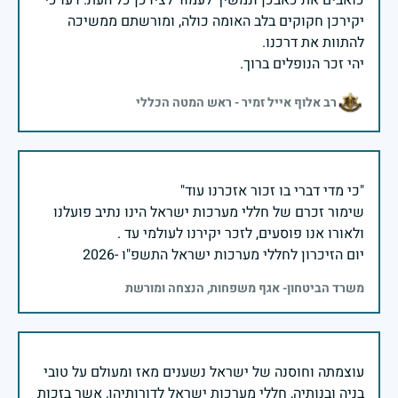
כואבים את כאבכן ונמשיך לעמוד לצידכן כל העת. דעו כי
יקירכן חקוקים בלב האומה כולה, ומורשתם ממשיכה
יהי זכר הנופלים ברוך.
רב אלוף אייל זמיר - ראש המטה הכללי
שימור זכרם של חללי מערכות ישראל הינו נתיב פועלנו
יום הזיכרון לחללי מערכות ישראל התשפ"ו -2026
משרד הביטחון- אגף משפחות, הנצחה ומורשת
עוצמתה וחוסנה של ישראל נשענים מאז ומעולם על טובי
בניה ובנותיה, חללי מערכות ישראל לדורותיהן, אשר בזכות