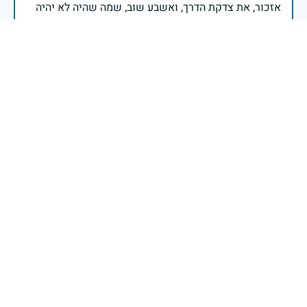
אזכור, את צדקת הדרך, ואשבע שוב, שמה שהיה לא יהיה
ביום הזה, אני נתקף געגוע לדמותם, לחיתוך דיבורם,
ומדליק נר לזיכרון דרכם ומורשתם!
אלוף דדו בר כליפא - ראש אגף כוח האדם בצה"ל
בכאב, בהצדעה ובתקווה אני מתכבד להדליק נר זיכרון זה.
השנה, כשאנו נלחמים במלחמה ארוכה, רב זירתית וצודקת,
הזיכרון נושא משמעות עמוקה. ביום זה נעצור ונתייחד עם
זכרם של טובי בנינו ובנותינו שנפלו בהגנה על המדינה.
מורשתם היא המצפן שמתווה את דרכינו, והיא המעניקה
משפחות יקרות, אנו מרכינים ראשנו ומתחייבים שנעמוד