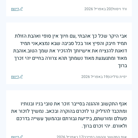
ורד ויסוול
|
20 באפריל 2026
דיווח
אבי היקר שכל כך אהבתי ,עם חיוך אין סופי ואהבת הזולת
תמיד חיבק והפיץ אור בכל סביבה שבא נמצא,אני תמיד
דואגת להנציח את אישיותך ולהזכיר את שמך הטוב.אוהבת
מאוד ומתגעגעת מאוד נשמתך תהא צרורה בחיים יהי זכרך
ברוך
יפית גדליהו
|
19 באפריל 2026
דיווח
אגף התקשוב וההגנה בסייבר זוכר את טובי בניו ובנותיו
ומתכבד להדליק נר לזכרם בהוקרה ובכאב. נמשיך לזכור את
פעולם ומורשתם, בידיעת גבורתם ובהמשך עשייה בדרכם
ולאורם. יהי זכרם ברוך.
אגף התקשוב וההגנה בסייבר
|
17 באפריל 2026
דיווח