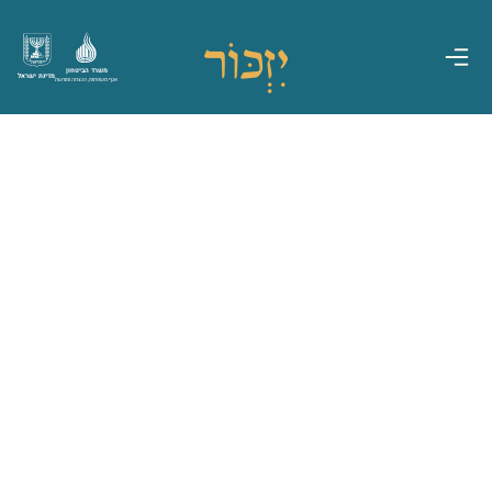
משרד הביטחון
מדינת ישראל
אגף משפחות, הנצחה ומורשת