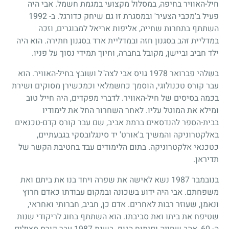
חיל-האוויר בחיפה, במסלול מקצועי במגמת חשמל. אבי היה
פעיל ב'מכבי הצעיר' ובמסגרת זו גם שיחק כדורגל. ב-
1992
השתתף בתחרות שחייה, אליפות אריאל למבוגרים, וזכה
במדליית זהב בסגנון חזה ובמדליית ארד בסגנון חתירה. הוא היה
ילד חביב וביישן, מקובל בחברה, וחיוך תמידי נסוך על פניו.
בשלהי פברואר
1978
גויס אבי לצה"ל ושובץ בחיל-האוויר. הוא
עבר קורס טכנולוגי, הוסמך כחשמלאי וכמכשירן מסוקים ושירת
בכמה בסיסים של חיל-האוויר. לדברי מפקדים, היה חייל טוב
ומילא את המוטל עליו. לאחר השחרור החל את לימודיו
בבית-הספר להנדסאים ברמת אביב, שם עבר קורס קדם-טכנאים
באלקטרוניקה והמשיך ב'אורט' יד סינגלובסקי בגבעתיים,
כטכנאי אלקטרוניקה. בתום הלימודים עבד בחטיבת הקשר של
תדיראן.
בנובמבר
1987
נשא לאישה את שפרה ויחד בנו את ביתם ואת
משפחתם. אבי היה ידוע בשכונה ובמקום עבודתו כאדם חרוץ
ונאמן, שעוזר רבות לאחרים. אדם כן, חביב, חברותי ואחראי,
שטיפח את ביתו ואת סביבתו. הוא השתתף בחוג לריקודי שנות