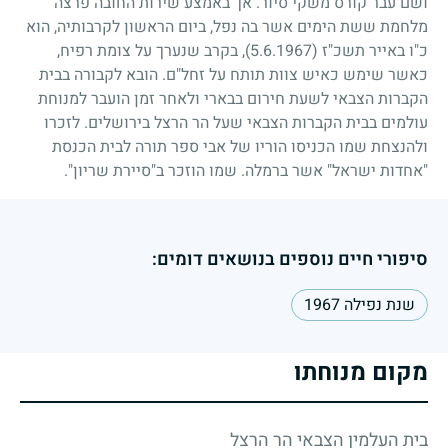
ושם עבר קורס משקי סיור. אך באמצע שירות החובה פרצה
מלחמת ששת הימים אשר בה נפל, ביום הראשון לקרבותיה, הוא
כ"ו באייר תשכ"ז
(5.6.1967)
, בקרב שנערך על צומת רפיח,
כאשר שימש כאיש צוות תותח על זחל"ם. הובא לקבורה בבית
הקברות הצבאי לשעת חירום בבארי ולאחר זמן הועבר למנוחת
עולמים בבית הקברות הצבאי שעל הר הרצל בירושלים. לזכרו
ולהנצחת שמו הכניסו הוריו של אבי ספר תורה לבית הכנסת
"אחדות ישראל" אשר ברמלה. שמו הוזכר ב"סיירת שריון".
סיפורי חיים נוספים בנושאים דומים:
שנת נפילה 1967
מקום מנוחתו
בית העלמין הצבאי הר הרצל