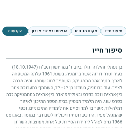
סיפור חייו
מקום מנוחתו
הנצחתו באתרי זיכרון
הקדשות
סיפור חייו
בן נפתלי והילדה. נולד ביום ד' במרחשון תש"ח
(18.10.1947)
בעיר וטרה דורנה אשר ברומניה. בשנת
1961
עלתה המשפחה
לארץ. הנער אהב מתמטיקה, השתייך לחוג שחמט והיה מרבה
לצייר. עוד ברומניה, בעודנו בן י"ג - י"ד, השתתף בתערוכת ציור
בין-ארצית וזכה בפרס ובאולימפיאדה בין-ארצית במתמטיקה זכה
בפרס שני. היה תלמיד מצטיין בבית הספר התיכון לאיזור
רמלה-לוד, אשר בו למד וסיים את לימודיו התיכוניים, וכפי
שהמנהל מעיד, היו כשרונותיו ויכולתו לשם דבר במוסד. באוגוסט
1966
גויס לצה"ל ליחידת הסיירת של אחת מעוצבות השריון