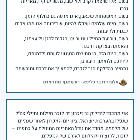
בשם, אלו שיצאו לקרב ולא שבו, מנשרים קלו, מאריות
בשם, חיים שלמים שיכלו להיות, שבזכותם אנו ממשיכים
בשם, שבועת החייל שנשבענו, הזכות להגן על עצמנו,
בשם, היום הזה, בו מתעצם הגעגוע לשמם ולדמותם,
נתחייב בהדלקת הנר לזכרם, להמשיך את דרכם ומורשתם.
אלוף דדו בר כליפא - ראש אגף כוח האדם
אני מתכבד להדליק נר זיכרון זה לזכר חיילות וחיילי צה״ל
שנפלו במערכות ישראל. ציון יום הזיכרון לאחר שנתיים
של מלחמה, מחדד את גודל האחריות המוטלת על כתפינו –