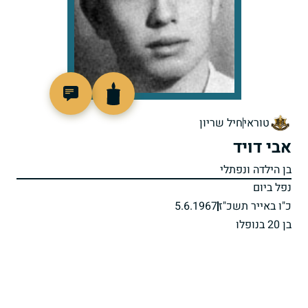
45977
טוראי
חיל שריון
אבי דויד
בן הילדה ונפתלי
נפל ביום
כ"ו באייר תשכ"ז
5.6.1967
בן 20 בנופלו