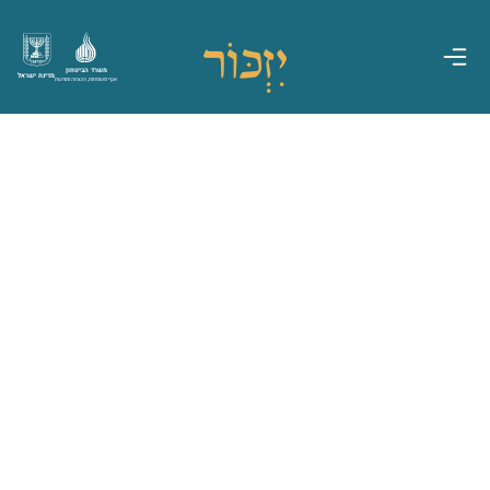
משרד הביטחון
מדינת ישראל
אגף משפחות, הנצחה ומורשת