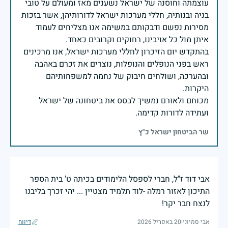
עוצמתה וחוסנה של ישראל נשענים מאז ומעולם על טובי
בניה ובנותיה, חללי מערכות ישראל לדורותיהן, אשר בזכות
מסירות נפשם ודבקותם במשימה אנו מצליחים לעמוד
בהתקדש יום הזיכרון לחללי מערכות ישראל, אנו מרכינים
ראש בפני הנופלים והנופלות, נוצרים את זכרם באהבה
ובהערכה, ושולחים חיבוק של נחמה למשפחותיהם
מכוחם ולאורם נמשיך לבסס את ביטחונה של ישראל
ועתידה לדורות קדימה.
שר הביטחון ישראל כ"ץ
אבי דוד ז"ל, חברי לספסל הלימודים בכיתה ט' בית הספר
התיכון לאזור רמלה -לוד תלמיד מצטיין ... יהי זכרך בליבנו
לנצח חבר יקר!
אבי סמיוני
|
20 באפריל 2026
דיווח