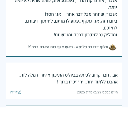
אזכור, את צדקת הדרך, ואשבע שוב, שמה שהיה לא יהיה
ביום הזה, אני נתקף געגוע לדמותם, לחיתוך דיבורם,
ומדליק נר לזיכרון דרכם ומורשתם!
אלוף דדו בר כליפא - ראש אגף כוח האדם בצה"ל
אבי, חבר קרוב לכיתה בביה״ס התיכון איזורי רמלה לוד..
אהבנו ללמוד יחד.. יהי זכרו ברוך !
חיים בסכס
|
29 באפריל 2025
דיווח
בכאב, בהצדעה ובתקווה אני מתכבד להדליק נר זיכרון זה.
השנה, כשאנו נלחמים במלחמה ארוכה, רב זירתית וצודקת,