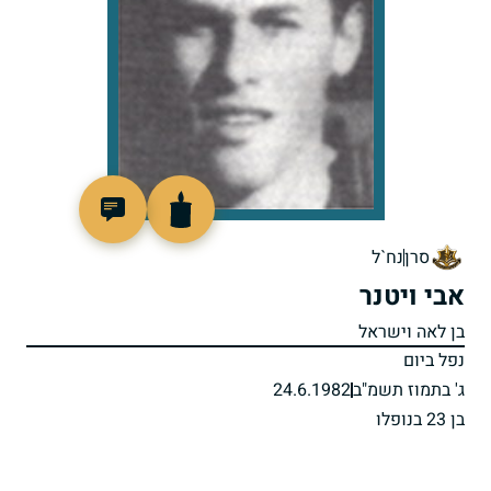
510050
סרן
נח`ל
אבי ויטנר
בן לאה וישראל
נפל ביום
ג' בתמוז תשמ"ב
24.6.1982
בן 23 בנופלו