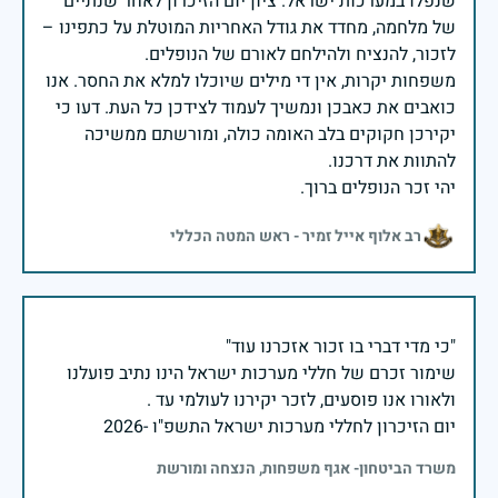
שנפלו במערכות ישראל. ציון יום הזיכרון לאחר שנתיים
של מלחמה, מחדד את גודל האחריות המוטלת על כתפינו –
משפחות יקרות, אין די מילים שיוכלו למלא את החסר. אנו
כואבים את כאבכן ונמשיך לעמוד לצידכן כל העת. דעו כי
יקירכן חקוקים בלב האומה כולה, ומורשתם ממשיכה
יהי זכר הנופלים ברוך.
רב אלוף אייל זמיר - ראש המטה הכללי
שימור זכרם של חללי מערכות ישראל הינו נתיב פועלנו
יום הזיכרון לחללי מערכות ישראל התשפ"ו -2026
משרד הביטחון- אגף משפחות, הנצחה ומורשת