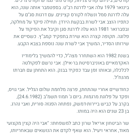
קורסים, ביניהם קורס צניחה, קורס נהגי נגמ"ש וקורס מ"כים.
בינואר
1979
עלה אבי לדרגת רב"ט. בספטמבר אותה שנה, הוא
עלה לדרגת סמל ונשלח לקורס קצינים. עם דרגות סג"ם על
כתפיו הוצב אבי לשרת בבקעת הירדן. תחילה פיקד על מחלקה,
ובפברואר
1981
הוא עלה לדרגת סגן וקיבל את הפיקוד על
פלוגה. תקופה קצרה הוא שירת בתפקיד קמב"ץ. כשסיים את
שירותו הסדיר, המשיך אבי לשרת שנה נוספת בצבא הקבע.
בשנת
1982
הוא השתחרר מצה"ל, כדי להמשיך בלימודיו
האקדמאיים באוניברסיטת בר-אילן. אבי נרשם לפקולטה
לכלכלה, ובאותו זמן עבד כפקיד בבנק. הוא התחתן עם חברתו
מהנח"ל.
כחודשיים אחרי שהתחתן, פרצה מלחמת שלום הגליל. אבי גויס,
ופקד על פלוגת מרגמות. ביום ג' תמוז תשמ"ב
(24.6.1982)
,
בקרב על כביש ביירות-דמשק, נפתחה הפגזה סורית, ואבי נהרג.
בן
23
שנים הוא היה במותו.
שר הביטחון אריאל שרון כתב למשפחתו: "אבי היה קצין מקצועי
מאוד, אחראי ויעיל. הוא שאף לקדם את הנושאים שבאחריותו,