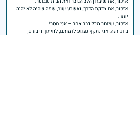
אזכור, את צדקת הדרך, ואשבע שוב, שמה שהיה לא יהיה
ביום הזה, אני נתקף געגוע לדמותם, לחיתוך דיבורם,
ומדליק נר לזיכרון דרכם ומורשתם!
אלוף דדו בר כליפא - ראש אגף כוח האדם בצה"ל
לנצח תהיה בלבנו
30 באפריל 2025
דיווח
יהי זיכרו ברוך