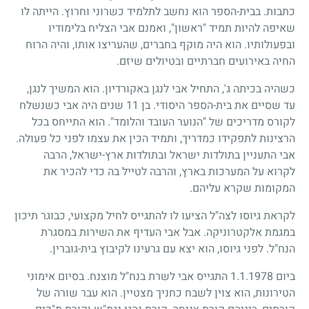
כתבות. בבית-הספר הוא נחשב לתלמיד כשרוני וחרוץ. הייתה לו
שאיפה להיות תמיד "ראשון", ואמנם אבי הצליח בלימודיו
ובפעולותיו. הוא היה מוקף בחברים, שהעריצו אותו, והיה הרוח
החיה באירועים חברתיים ובטיולים שיזם.
כשהיה בכיתה ג', התחיל אבי לנגן באקורדיון. הוא המשיך לנגן,
עד שסיים את בית-הספר היסודי. בן
11
שנים היה אבי כשנשלח
לקורס מדריכים של "הנוער העובד והלומד". הוא התייחס בכל
הרצינות לתפקידו כמדריך, ותמיד הכין את עצמו לפני כל פעולה.
אבי התעניין בתולדות ישראל ובתולדות ארץ-ישראל, הרבה
לקרוא על המערכות בארץ, והרבה לטייל בה כדי להכיר את
המקומות שקרא עליהם.
לקראת גיוסו לצה"ל הציעו לו להתגייס לחיל מקצועי, כבוגר תיכון
במגמת אלקטרוניקה. אבל אבי העדיף את השירות במסגרת
הנח"ל. לפני גיוסו, הוא יצא עם גרעינו לקיבוץ בית-גוברין.
ביום
1.1.1978
התגייס אבי לשרת בנח"ל מוצנח. בסיום אימוני
הטירונות, הוא צוין לשבח כחניך מצטיין. הוא עבר שורה של