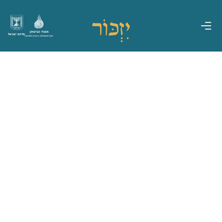
משרד הביטחון
מדינת ישראל
אגף משפחות, הנצחה ומורשת