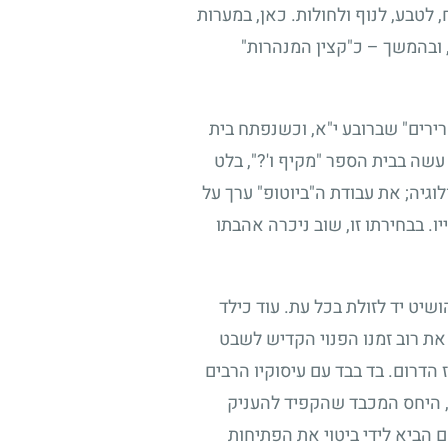
 לטבע, לנוף ולחולות. כאן, במערות
 ובהמשך – כ"קצין המנהרות"
ירים" שברובע י"א, וכשנפתח בית
 עשה בבית הספר "מקיף ו'?", בלט
וגיה; את עבודת ה"ביוטופ" ערך על
ו. בבחירתו זו, שוב ניכרה אהבתו
שיט יד לזולת בכל עת. עוד כילד
 את רוב זמנו הפנוי הקדיש לשבט
הדרום. בד בבד עם עיסוקיו הרבים
, היחס המכבד שהקפיד להעניק
ם הביא לידי ביטוי את הפתיחות