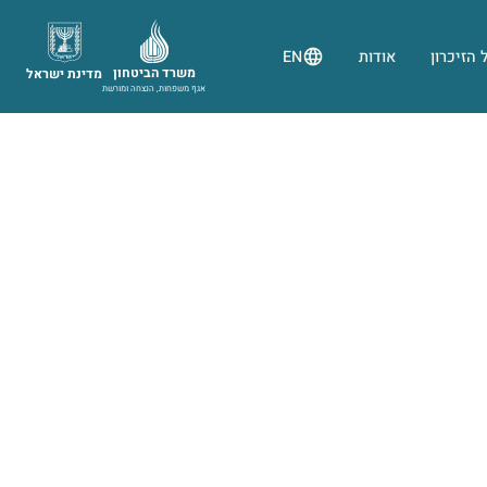
 הזיכרון
אודות
EN
משרד הביטחון
מדינת ישראל
אגף משפחות, הנצחה ומורשת