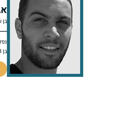
אב
בן ע
נפל 
בן 23 בנופלו
517054