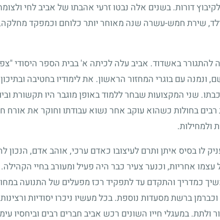
יבוץ דורות. בשנים אלה נבטו זרעי אהבתו של אביב לחי ולצומח,
 כילד, שירת חמש-עשרה שנה מאוחר יותר כלוחם וכמפקד מחלקה,
התגורר באשדוד. אביב עלה לכיתה א' בבית הספר היסודי "צפר
, ונמנה עם בוגרי המחזור הראשון. את לימודיו בחטיבה ובתיכון
בתו. שני המקצועות שבחר ללמוד באופן מוגבר היו תקשורת וביול
ת רבים בחולות כשהוא עוקב אחר נשוא עבודתו וחוקר את אורח חיי
ת ולמחילות.
ק לו בסיס איתן ותרם לעיצובו כאדם ערכי, אוהב אדם, הנכון להו
עצמו אחריות, וכנער צעיר כבר היה פעיל ומעורב בחיי הקהילה.
משיך כמדריך והתקדם עד לתפקיד רכז מפעלים של התנועה במחוז 
ברמן ברשת מסעדות נוספת. בכל מעשיו ניכרו יסודיות ורצינות
ר ולתת. במעגלי חייו השונים רכש אביב חברים רבים וביחסיו עימ