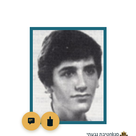
511065
סגן
חטיבת גבעתי