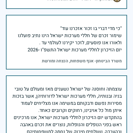
שימור זכרם של חללי מערכות ישראל הינו נתיב פועלנו
יום הזיכרון לחללי מערכות ישראל התשפ"ו -2026
משרד הביטחון- אגף משפחות, הנצחה ומורשת
עוצמתה וחוסנה של ישראל נשענים מאז ומעולם על טובי
בניה ובנותיה, חללי מערכות ישראל לדורותיהן, אשר בזכות
מסירות נפשם ודבקותם במשימה אנו מצליחים לעמוד
בהתקדש יום הזיכרון לחללי מערכות ישראל, אנו מרכינים
ראש בפני הנופלים והנופלות, נוצרים את זכרם באהבה
ובהערכה, ושולחים חיבוק של נחמה למשפחותיהם