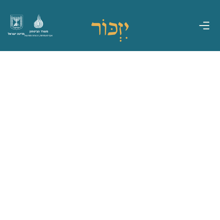
משרד הביטחון
מדינת ישראל
אגף משפחות, הנצחה ומורשת