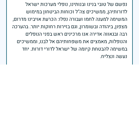
נפשם של טובי בנינו ובנותינו, נופלי מערכות ישראל
לדורותיהן, ממשיכים צה"ל וכוחות הביטחון במימוש
המשימה למענה לחמו ועבורה נפלו: הכרעת אויבינו מדרום,
מצפון, ביהודה ובשומרון, וגם בזירות רחוקות יותר. בהערכה
רבה ובגאווה אדירה אנו מרכינים ראש בפני הנופלים
והנופלות, מאמצים את משפחותיהם אל לבנו, וממשיכים
במשימה להבטחת קיומה של ישראל לדורי דורות. יחד
נעשה ונצליח.
שר הביטחון ישראל כ"ץ
אנחנו שנינו מאותה כיתה... מאותו ספסל - מתמטיקה 4
יחידות ליאו באק הספקת להיות בוגר שלוש שנים בלבד
יהיה זכרך ברוך
ענת אניקסט
|
26 באפריל 2025
דיווח