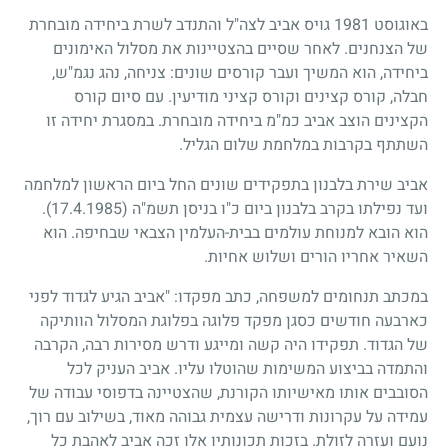
באוגוסט
1981
גויס אביב לצה"ל והתנדב לשרת ביחידה מובחרת
של הצנחנים. לאחר שסיים בהצטיינות את מסלול האימונים
ביחידה, הוא המשיך ועבר קורסים שונים: צניחה, נהג נגמ"ש,
חבלה, קורס קצינים וקורס קציני מודיעין. עם סיום קורס
הקצינים הוצב אביב כמ"מ ביחידה מובחרת. במסגרת יחידה זו
השתתף בקרבות במלחמת שלום הגליל.
אביב שירת בלבנון בתפקידים שונים החל ביום הראשון למלחמה
ועד נפילתו בקרב בלבנון ביום כ"ו בניסן תשמ"ה
(17.4.1985)
.
הוא הובא למנוחת עולמים בבית-העלמין הצבאי שבחיפה. הוא
השאיר אחריו הורים ושלוש אחיות.
במכתב תנחומים למשפחה, כתב מפקדו: "אביב הגיע לגדוד לפני
כארבעה חודשים כסגן מפקד פלוגה בפלוגת המסלול הוותיקה
של הגדוד. תפקידו היה קשה ומייגע ודרש מסירות רבה, הקרבה
והתמדה בביצוע המשימות שהוטלו עליו. אביב העניק לכל
הסובבים אותו מאישיותו הקורנת, שהצטיינה בדפוסי עבודה של
עמידה על עקרונות ודרישה עצמית גבוהה מאוד, בשילוב עם רוך,
נועם ועזרה לזולת. בזכות תכונותיו אלו זכה אביב לאהבת כל