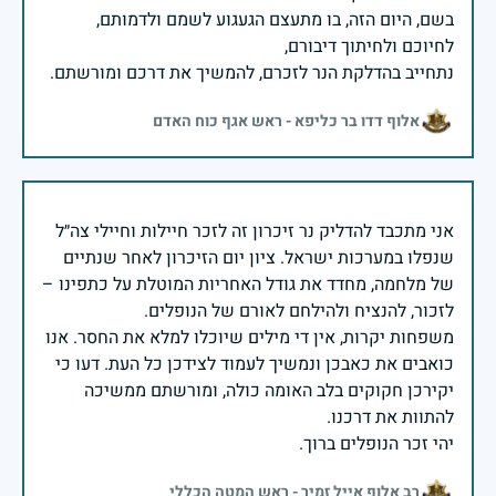
בשם, היום הזה, בו מתעצם הגעגוע לשמם ולדמותם,
נתחייב בהדלקת הנר לזכרם, להמשיך את דרכם ומורשתם.
אלוף דדו בר כליפא - ראש אגף כוח האדם
אני מתכבד להדליק נר זיכרון זה לזכר חיילות וחיילי צה״ל
שנפלו במערכות ישראל. ציון יום הזיכרון לאחר שנתיים
של מלחמה, מחדד את גודל האחריות המוטלת על כתפינו –
משפחות יקרות, אין די מילים שיוכלו למלא את החסר. אנו
כואבים את כאבכן ונמשיך לעמוד לצידכן כל העת. דעו כי
יקירכן חקוקים בלב האומה כולה, ומורשתם ממשיכה
יהי זכר הנופלים ברוך.
רב אלוף אייל זמיר - ראש המטה הכללי