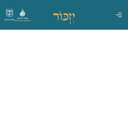
משרד הביטחון
מדינת ישראל
אגף משפחות, הנצחה ומורשת