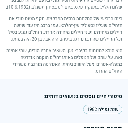
קצר אחרי שסיים את אימוני הטירונות יצא עם יחידתו למבצע
שלום הגליל, בתפקיד פלס. ביום י"ט בסיוון תשמ"ב
(10.6.1982)
,
ביום הרביעי של המלחמה בחזית המרכזית, תקף מטוס סורי את
הזחל"ם שעליו נסע ליד עין-זחלתא. עמו ברכב היו עוד שישה
חיילים מיחידתו ושני חיילים מיחידה אחרת. הזחל"ם נפגע בטיל
וכל החיילים שהיו בו נהרגו. ביניהם היה אבי. בן
20
היה במותו.
הוא הובא למנוחות בקיבוץ נען. השאיר אחריו הורים, שתי אחיות
ואח. על שמם של הנופלים באותו זחל"ם הוקמה אנדרטה
במעלה-אפרים, מעל הישוב גיתית. האנדרטה מורכבת משרידי
הזחל"ם ההרוס.
סיפורי חיים נוספים בנושאים דומים:
שנת נפילה 1982