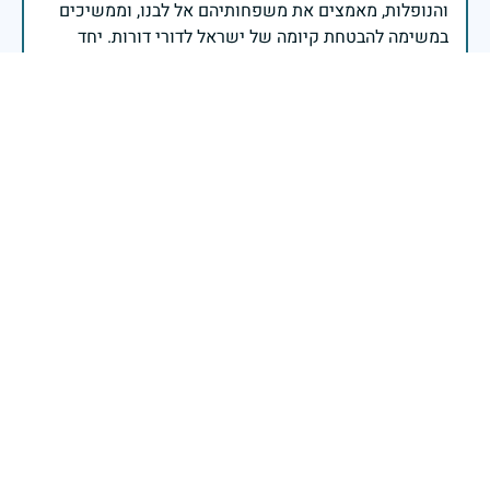
והנופלות, מאמצים את משפחותיהם אל לבנו, וממשיכים
במשימה להבטחת קיומה של ישראל לדורי דורות. יחד
נעשה ונצליח.
שר הביטחון ישראל כ"ץ
זיכרון חללינו מהווה עבורנו צו חיים, להמשיך ולפעול
לאורה של המורשת שהותירו לנו. אהבת המולדת מקודשת
בדם יקירנו, וביום זה, כבכל שנה, אנו מתייחדים עם זכר
חללינו, אשר נפלו במערכות ישראל למען עצמאותה
וחוסנה של מדינת ישראל.
רב ניצב יעקב שבתאי- המפקח הכללי של משטרת ישראל
יהי זכרו ברוך