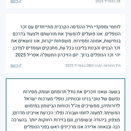
28 באפריל 2025
דיווח
לוחמי ומפקדי חיל ההנדסה הקרבית מתייחדים עם זכר
הנופלים. אנו פועלים להמשיך את מורשתם ולצעוד בדרכם
בנחישות, אמונה ומסירות. משפחות יקרות, אנו נושאים את
זכר הבנים והבנות בליבנו בכל עת, מחבקים ועומדים לצדכן.
יהי זכר הנופלים ברוך. יום הזיכרון התשפ"ה אפריל 2025
חיל ההנדסה הקרבית
|
28 באפריל 2025
דיווח
בשעה שאנו זוכרים את גודל תרומתם ועומק מסירות
נפשם של טובי בנינו ובנותינו, נופלי מערכות ישראל
לדורותיהן, ממשיכים צה"ל וכוחות הביטחון במימוש
המשימה למענה לחמו ועבורה נפלו: הכרעת אויבינו מדרום,
מצפון, ביהודה ובשומרון, וגם בזירות רחוקות יותר. בהערכה
רבה ובגאווה אדירה אנו מרכינים ראש בפני הנופלים