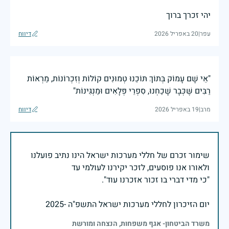
יהי זכרך ברוך
עפר
|
20 באפריל 2026
דיווח
"אֵי שָׁם עָמוֹק בְּתוֹךְ תּוֹכֵנוּ טְמוּנִים קוֹלוֹת וְזִכְרוֹנוֹת, מַרְאוֹת
רַבִּים שֶּׁכְּבָר שָׁכַחְנוּ, סִפְרֵי פְּלָאִים וּמַנְגִּינוֹת"
מרב
|
19 באפריל 2026
דיווח
שימור זכרם של חללי מערכות ישראל הינו נתיב פועלנו
יום הזיכרון לחללי מערכות ישראל התשפ"ה -2025
משרד הביטחון- אגף משפחות, הנצחה ומורשת