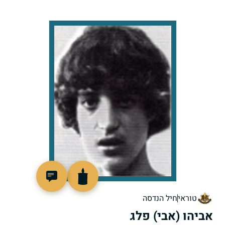
98954
טוראי
חיל הנדסה
אביהו (אבי) פלג