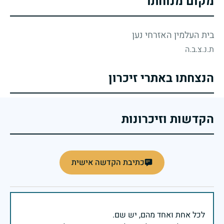
מקום מנוחתו
בית העלמין האזרחי נען
ת.נ.צ.ב.ה
הנצחתו באתרי זיכרון
הקדשות וזיכרונות
כתיבת הקדשה אישית