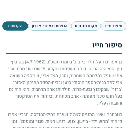
סיפור חייו
מקום מנוחתו
הנצחתו באתרי זיכרון
הקדשות
סיפור חייו
בן אפרים ויעל, נולד ביום ב' בתמוז תשכ"ב
(4.7.1962)
בקיבוץ
נען. הוא היה הבן הבכור במשפחתו ונקרא על-שם שני סביו: אבי
אמו שנפל במלחמת השחרור, וסבו, מצד אביו, שניספה בשואה.
אבי למד בבית-הספר היסודי בנען ובבית-הספר התיכון האזורי
"ברנר" שבקיבוץ גבעת-ברנר. מילדותו אהב מרחבים. הוא היה גם
בעל חוש טכני מפותח
-
אהב מכוניות, ובייחוד את הטרקטור
והעבודה עליו.
בנובמבר
1981
התגייס לצה"ל ושירת בחיל-ההנדסה. חבריו אמרו
כי היה "ממש ילד
-
ביישן, צנוע, רגיש מאוד, סגור ומופנם". זמן