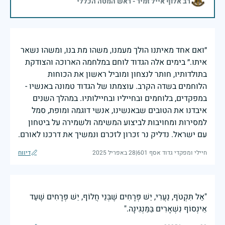
רב אלוף אייל זמיר - ראש המטה הכללי
״ואם אחד מאיתנו הולך מעמנו, משהו מת בנו, ומשהו נשאר
איתו.״ בימים אלה הגדוד לוחם במלחמה הארוכה והצודקת
בתולדותיו, חותר לנצחון ומוביל ראשון את הכוחות
הלוחמים בשדה הקרב. עוצמתו של הגדוד טמונה באנשיו -
במפקדים, בלוחמים ובחייליו ובחיילותיו. במהלך השנים
איבדנו את הטובים שבאנשינו, אנשי דוגמה ומופת, סמל
למסירות ומחויבות לביצוע המשימה ולשמירה על ביטחון
עם ישראל. נדליק נר זכרון לזכרם ונמשיך את דרכנו לאורם.
חיילי ומפקדי גדוד אסף 601
|
28 באפריל 2025
דיווח
"אַל תִּקְטֹף, נַעֲרִי, יֵשׁ פְּרָחִים שֶׁבְּנֵי חֲלוֹף, יֵשׁ פְּרָחִים שֶׁעַד
אֵינְסוֹף נִשְׁאָרִים בַּמַּנְגִּינָה."