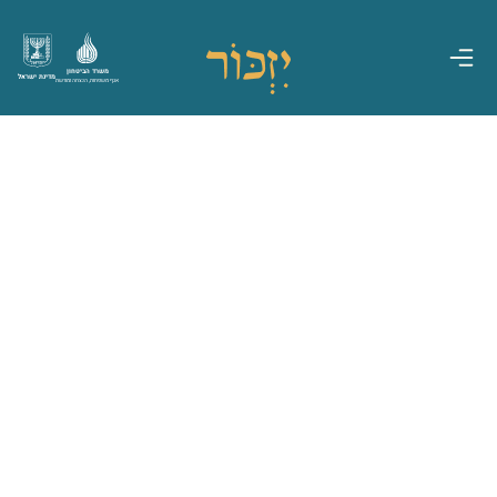
משרד הביטחון
מדינת ישראל
אגף משפחות, הנצחה ומורשת