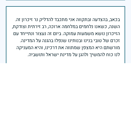
בכאב, בהצדעה ובתקווה אני מתכבד להדליק נר זיכרון זה.
השנה, כשאנו נלחמים במלחמה ארוכה, רב זירתית וצודקת,
הזיכרון נושא משמעות עמוקה. ביום זה נעצור ונתייחד עם
זכרם של טובי בנינו ובנותינו שנפלו בהגנה על המדינה.
מורשתם היא המצפן שמתווה את דרכינו, והיא המעניקה
משפחות יקרות, אנו מרכינים ראשנו ומתחייבים שנעמוד
יהי זכר הנופלים ברוך.
רב אלוף אייל זמיר - ראש המטה הכללי